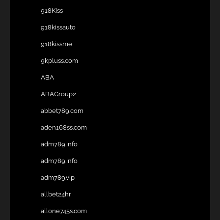
918Kiss
918kissauto
918kissme
9kpluss.com
ABA
ABAGroup2
abbet789.com
aden168ss.com
adm789.info
adm789.info
adm789.vip
allbet24hr
allone745s.com