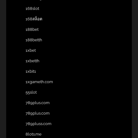
168slot
168สล็อต
188bet
188betth
1xbet
1xbetth
1xbit1
1xgameth.com
55slot
789plus.com
789plus.com
789pluss.com
8lots.me