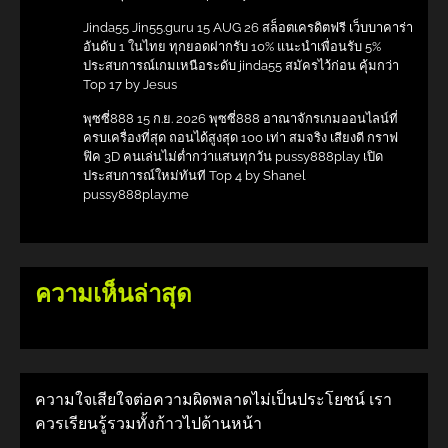
Jinda55 Jin55.guru 15 AUG 26 สล็อตเครดิตฟรี เว็บบาคาร่า
อันดับ 1 ในไทย ทุกยอดฝากรับ 10% แนะนำเพื่อนรับ 5%
ประสบการณ์เกมเหนือระดับ jinda55 สมัครไว้ก่อน คุ้มกว่า
Top 17 by Jesus
พุซซี่888 15 ก.ย. 2026 พุซซี่888 อาณาจักรเกมออนไลน์ที่
ครบเครื่องที่สุด ถอนได้สูงสุด 100 เท่า สมจริง เสียงดี กราฟ
ฟิค 3D คนเล่นไม่ต่ำกว่าแสนทุกวัน pussy888play เปิด
ประสบการณ์ใหม่ทันที Top 4 by Shanel
pussy888play.me
ความเห็นล่าสุด
ความใจเสียใจต่อความผิดพลาดไม่เป็นประโยชน์ เรา
ควรเรียนรู้รวมทั้งก้าวไปด้านหน้า