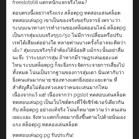
freeslot168 แตกหนักแจกจริงไหม?
ตอบตรงนี้เลยว่าจริงแรง สล็อตpg ทดสอบเล่นสล็อต
ทดสอบเล่นpg เขาเป็นของจริงขอรับจารย์ เพราะว่า
ระบบแนวทางการทำงานของสล็อตออนไลน์ สล็อตpg
เป็นการสุ่มแบบจริงๆ50/50 ไม่มีการเปลี่ยนหรือปรับ
เรทได้เสียแต่อย่างใด หลายท่านบางครั้งก็อาจจะคิดว่า
เอ้ะ? สุ่มแบบจริงๆก็จำต้องได้น้อยสิ แม้กระนั้นอย่าลืม
นะจ๊ะ ว่าระบบการสุ่ม ถ้าหากมีราษฎรเล่นเยอะแค่
ไหน ระบบสล็อตpg ก็จะยิ่งกระจัดกระจายการเสี่ยงไป
ทั้งหมด โน่นเป็นรากฐานของการสุ่มเดา นั่นเท่ากับว่า
ยิ่งคนเล่นมากมาย ช่องทางแตกยิ่งเยอะแยะตาม ที่
สำคัญคือไม่ต้องห่วงเลยว่าคนจะเล่นมากไหม
เนื่องจากแว้ แฮ่! เนื่องจากว่า pgslot ทดสอบเล่นสล็อต
ทดสอบเล่นpg เป็นเว็บไซต์ตรงที่ใช้เซิร์ฟเวอร์เดียวกัน
กับ สล็อตpg อย่างแท้จริง โน่นก็หมายความว่า คนเล่น
เยอะแยะ จังหวะแตกก็เลยมากยิ่งขึ้นตามไปด้วยนั่นเอง
แรง สล็อตpg ทดลองเล่นสล็อต
ทดสอบเล่นpg pg รับประกัน!