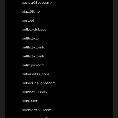
baslot168bet.com/
bbp168.me
bestbet
betboxclubs.com
betflixtikto
betflixtikto.info
betflixtikto.info
betm4vip.com
betwin6666.com
betworld369hot.com
bombet888.win
bonus888
boonlert1688.com