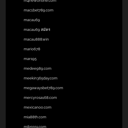
m4newonline.com
mac1bet789.com
macau69
macau69 สมัคร
macau888.win
mario678
mars95
medee989.com
meekin365day.com
megawaysbet789.com
mercyrosa168.com
mexicanoo.com
mia88th.com
mib555s.com