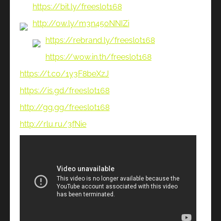
https://bit.ly/freeslot168
http://ow.ly/m3n450NNIZi
https://rebrand.ly/freeslot168
https://wow.in.th/freeslot168
https://t.co/1y3F8beXzJ
https://is.gd/freeslot168
http://gg.gg/freeslot168
http://rlu.ru/3fNie