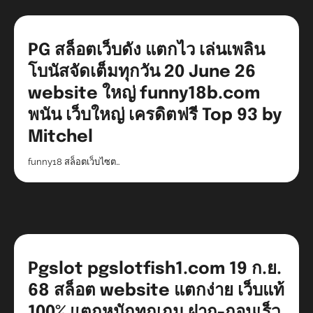
PG สล็อตเว็บดัง แตกไว เล่นเพลิน
โบนัสจัดเต็มทุกวัน 20 June 26
website ใหญ่ funny18b.com
พนัน เว็บใหญ่ เครดิตฟรี Top 93 by
Mitchel
funny18 สล็อตเว็บไซต…
Pgslot pgslotfish1.com 19 ก.ย.
68 สล็อต website แตกง่าย เว็บแท้
100% แตกหนักทุกเกม ฝาก-ถอนเร็ว