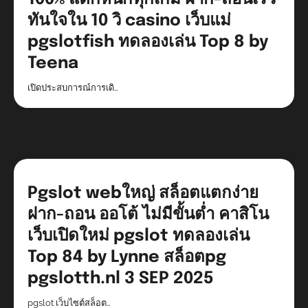
ทันใจใน 10 วิ casino เว็บแม่
pgslotfish ทดลองเล่น Top 8 by
Teena
เปิดประสบการณ์การเดิ…
Pgslot webใหญ่ สล็อตแตกง่าย
ฝาก-ถอน ออโต้ ไม่มีขั้นต่ำ คาสิโน
เว็บเปิดใหม่ pgslot ทดลองเล่น
Top 84 by Lynne สล็อตpg
pgslotth.nl 3 SEP 2025
pgslot เว็บไซต์สล็อต…