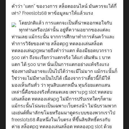
คำว่า “แตก” ของวงการ สล็อตออนไลน์ มันควรจะได้กี่
เท่า? Freeslot168 หาข้อมูลมาให้แล้วแรง
โดยปกติแล้ว การแตกจะเป็นที่น่าพออกพอใจกับ
ทุกท่านหรือเปล่านั้น อยู่ที่ความอยากของแต่ละ
ท่านเลย แม้กระนั้น จากการศึกษาทำการค้นคว้าและ
ทำการวิจัยของค่าย สล็อตpg ทดลองเล่นสล็อต
ทดลองเล่นpgหมายถึงคำว่าแตก ต้องมียอดบวกราว
500 เท่า ถึงจะเรียกว่าแตกจริง ได้แก่ เดิมพัน 1 บาท
แตก ได้ 500 บาท นั่นเป็นการแตกอย่างแท้จริงแรง
ช่องทางมันอาจจะเป็นไปได้ว่าจะมีไม่มาก แม้กระนั้นก็
ใช่ว่าจะไม่มีทางเป็นไปได้ เนื่องจากว่าเดี๋ยวนี้ก็มีให้
มองเห็นกันทั่ว ว่า ทุนสิบแตกหมื่น ทุนร้อยแตกแสน
เหล่านี้คือของจริงทั้งหมดเลย เพราะpg slot ทดสอบ
เล่นสล็อต ทดลองเล่นpg ไม่มีการปรับเรทใดๆก็ตาม
แม้กระนั้นโน่นจะเป็นเฉพาะเว็บตรงน้า ไม่นับรวมพวก
เอเย่นต์ที่มาลักขโมยหรือมมาดูดระบบของพวกเราไป
freeslot168 คือหนึ่งในเว็บตรง ที่ขึ้นลิขสิทธิ์ตรงกับ
ค่าย สล็อตpg ทดลองเล่นสล็อต ทดลองpg slot ด้วย