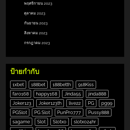
พฤศจิกายน 2023
ตุลาคม 2023
กันยายน 2023
สิงหาคม 2023
กรกฎาคม 2023
ป้ายกำกับ
1xbet
188bet
188betth
918Kiss
faro168
happy168
Jinda55
jinda888
Joker123
Joker123th
live22
PG
pg99
PGSlot
PG Slot
PunPro777
Pussy888
sagame
Slot
Slotxo
slotxo24hr