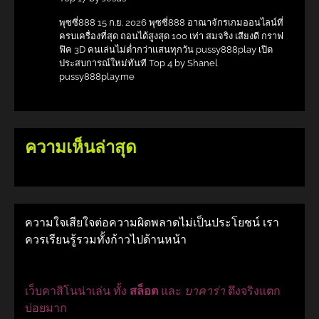
พุซซี่888 15 ก.ย. 2026 พุซซี่888 อาณาจักรเกมออนไลน์ที่
ครบเครื่องที่สุด ถอนได้สูงสุด 100 เท่า สมจริง เสียงดี กราฟ
ฟิค 3D คนเล่นไม่ต่ำกว่าแสนทุกวัน pussy888play เปิด
ประสบการณ์ใหม่ทันที Top 4 by Shanel
pussy888play.me
ความเห็นล่าสุด
ความใจเสียใจต่อความผิดพลาดไม่เป็นประโยชน์ เรา
ควรเรียนรู้รวมทั้งก้าวไปด้านหน้า
เว็บคาสิโนน่าเล่น ทั้ง
สล็อต
และ
บาคาร่า
ตึงจริงแตก
บ่อยมาก