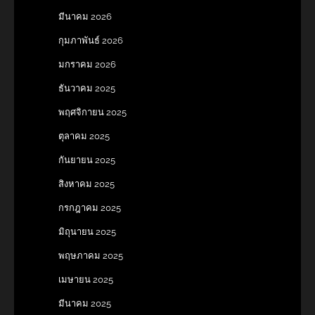
มีนาคม 2026
กุมภาพันธ์ 2026
มกราคม 2026
ธันวาคม 2025
พฤศจิกายน 2025
ตุลาคม 2025
กันยายน 2025
สิงหาคม 2025
กรกฎาคม 2025
มิถุนายน 2025
พฤษภาคม 2025
เมษายน 2025
มีนาคม 2025