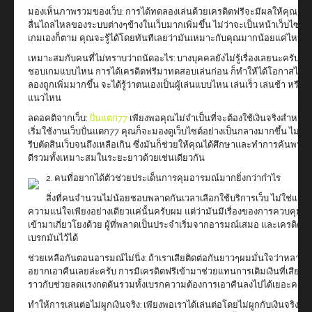
มองเห็นภาพรวมของเว็บ: การได้ทดลองเล่นด้วยเครดิตฟรีจะมีผลให้คุณเห
ลื่นไถลไหลของระบบต่างๆข้างในเว็บมากเพิ่มขึ้น ไม่ว่าจะเป็นหน้าเว็บไซต์ห
เกมเองก็ตาม คุณจะรู้ได้โดยทันทีเลยว่ามันเหมาะกับคุณมากน้อยแค่ไหน
เหมาะสมกับคนที่ไม่ทราบว่าถนัดอะไร: บางบุคคลยังไม่รู้เรื่องเลยนะครับว่
ชอบเกมแบบไหน การได้เครดิตฟรีมาทดสอบเล่นก่อน ก็ทำให้ได้โอกาสได้ล
ลองถูกเพิ่มมากขึ้น จะได้รู้ว่าตนเองเป็นผู้เล่นแบบไหน เล่นเร็ว เล่นช้า หรือเ
แนวไหน
ลดอคติจากเว็บ:
ปั่นแตก77
เพียงพอคุณไม่จำเป็นที่จะต้องใช้เงินจริงสำหรับเ
เริ่มใช้งานเว็บปั่นแตก77 คุณก็จะมองดูเว็บไซต์อย่างเป็นกลางมากขึ้น ไม่ร
รีบตัดสินเว็บจนถึงเหลือเกิน ซึ่งมันก็ช่วยให้คุณได้ศึกษาและทำการค้นพบเว็บ
ดีรวมทั้งเหมาะสมในระยะยาวด้วยเช่นเดียวกัน
2. คนที่อยากได้ตัวช่วยประเด็นการคุมอารมณ์มากยิ่งกว่ากำไร
สิ่งที่คนจำนวนไม่น้อยชอบพลาดกันเวลาเลือกใช้บริการเว็บ ไม่ใช่แค่เร
ความแน่ใจเพียงอย่างเดียวแค่นั้นครับผม แต่ว่ามันมีเรื่องของการควบคุมอ
เข้ามาเกี่ยวโยงด้วย ผู้ที่พลาดเป็นประจำเริ่มจากอารมณ์เสมอ และเครดิตฟร
เบรกมันไว้ได้
ช่วยเหลือกันตอนอารมณ์ไม่นิ่ง: ถ้าเราเสียติดต่อกันยาวๆผมมั่นใจว่าหลา
อยากเอาคืนเลยล่ะครับ การมีเครดิตฟรีเข้ามาช่วยแทนการเติมเงินที่เสียไป 
ราวกับช่วยลดแรงกดดันรวมทั้งเบรกความต้องการเอาคืนลงไปได้เยอะครับ
ทำให้การเล่นต่อไม่ผูกเงินจริง: เพียงพอเราได้เล่นต่อโดยไม่ผูกกับเงินจริง ป