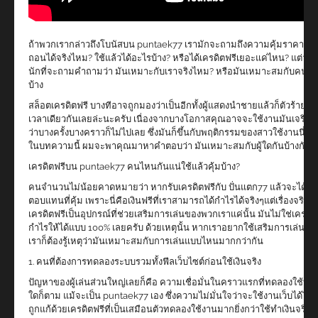
ถ้าพวกเรากล่าวถึงโบนัสบน puntaek77 เรามักจะถามถึงความคุ้มราคาก่
ถอนได้จริงไหม? ใช้แล้วได้อะไรบ้าง? หรือได้เครดิตฟรีเยอะแค่ไหน? แต่ว่า
นักที่จะถามคำถามว่า มันเหมาะกับเราจริงไหม? หรือมันเหมาะสมกับคนใด
บ้าง
สล็อตเครดิตฟรี บางทีอาจถูกมองว่าเป็นอีกทั้งผู้แสดงนำชายแล้วก็ตัวร้ายใน
เวลาเดียวกันเลยล่ะนะครับ เนื่องจากบางโอกาสคุณอาจจะใช้งานมันเจริญ แ
ว่าบางครั้งบางคราวก็ไม่ไปเลย ซึ่งมันก็ขึ้นกับพฤติกรรมของสาวใช้งานนี่แ
ในบทความนี้ ผมจะพาคุณมาหาคำตอบว่า มันเหมาะสมกับผู้ใดกันบ้างกันแ
เครดิตฟรีบน puntaek77 คนไหนกันแน่ใช้แล้วคุ้มบ้าง?
คนจำนวนไม่น้อยคาดหมายว่า หากรับเครดิตฟรีกับ ปั่นแตก77 แล้วจะได้รั
ตอบแทนที่คุ้ม เพราะนี่คือเงินฟรีที่เราสามารถได้กำไรได้จริงๆแต่เรื่องจริงแล
เครดิตฟรีเป็นอุปกรณ์ที่ช่วยเสริมการเล่นของพวกเราแค่นั้น มันไม่ใช่เครดิตฟร
กำไรให้ได้แบบ 100% เลยครับ ด้วยเหตุนั้น หากเราอยากใช้เสริมการเล่นจร
เราก็ต้องรู้เหตุว่ามันเหมาะสมกับการเล่นแบบไหนมากกว่ากัน
1. คนที่ต้องการทดลองระบบรวมทั้งฟีลเว็บไซต์ก่อนใช้เงินจริง
ปัญหาของผู้เล่นส่วนใหญ่เลยก็คือ ความเชื่อมั่นในคราวแรกที่ทดลองใช้บริก
ใดก็ตาม แม้จะเป็น puntaek77 เอง ซึ่งความไม่มั่นใจว่าจะใช้งานเว็บได้ไหม
ถูกแก้ด้วยเครดิตฟรีที่เป็นเสมือนตัวทดลองใช้งานมากยิ่งกว่าใช้ทำเงินจริง