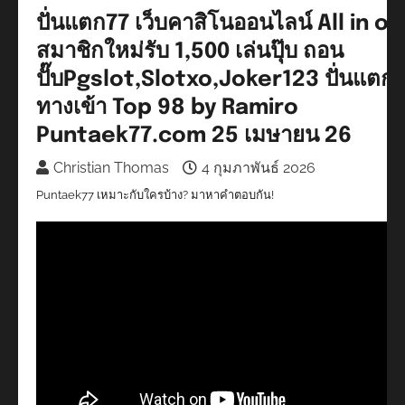
ปั่นแตก77 เว็บคาสิโนออนไลน์ All in o
สมาชิกใหม่รับ 1,500 เล่นปุ๊บ ถอน
ปั๊บPgslot,Slotxo,Joker123 ปั่นแตก
ทางเข้า Top 98 by Ramiro
Puntaek77.com 25 เมษายน 26
Christian Thomas
4 กุมภาพันธ์ 2026
Puntaek77 เหมาะกับใครบ้าง? มาหาคำตอบกัน!