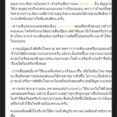
คุณอาจจะคิดภาพไม่ออกว่า สำหรับเพื่อการเล่น
ปั่นแตก77
นั้น สัญญาณเน็
ให้เราหลุดง่ายจริงๆเหรอ ผมบอกเลยว่าจริงแน่นอน เพราะว่าถ้าทุกสิ่งทุกอย่
ไหล พวกเราจะมีความคิดว่าควบคุมจังหวะของตนได้ง่ายดายเสียยิ่งกว่าในต
ระบบขัดข้องอย่างไม่ต้องสงสัยนะครับ
• ความลื่นของเกมส่งผลต่อเนื่อง:
puntaek77
ตอนที่ทุกสิ่งทุกอย่างทำงานต่อ
คนเล่นจะโฟกัสกับเกมได้อย่างเต็มเปี่ยม แต่ถ้าต้องมานั่งโหลดหรือกังวลว่
ค้างไหม พวกเราจะเสียพลังงานหรือความคิดนี้ไปเลยขอรับ และทำให้ความ
ไปแน่นอน
• อารมณ์บูดแล้วตัดสินใจพลาด: หลายคราว การเพิ่มเบทหรือแปลงเกมปั่น
เร็วไม่ได้มีสาเหตุจากเกมหรอกครับ แม้กระนั้นเกิดขึ้นจากความอารมณ์เสีย
สะสมไปเรื่อยๆยกตัวอย่างเช่น เกมกระตุก เว็บค้าง หรือเข้าเกมช้า ซึ่งมันก็
เรื่องเน็ตไม่เสถียรทั้งหมด
• การเชื่อมต่อนิ่ง ทำให้มองเห็นจังหวะจริงเยอะขึ้น: เมื่อไม่มีอะไรมาสอดแ
จะเริ่มสังเกตการเล่นของตนเองได้ง่ายดายมากยิ่งขึ้น ไม่ว่าจะเป็นจังหวะกา
อารมณ์ หรือการตัดสินใจต่างๆไม่เหมือนกับตอนที่ระบบมีปัญหาแน่ๆขอรับ
• ความสบายระหว่างเล่น: หลายคนเล่นPuntaek77 ได้นานๆไม่ใช่ด้วยเหตุว่
แตกตลอดครับผม แม้กระนั้นเพราะเหตุว่าทุกๆสิ่งทุกๆอย่างลื่นไหลแล้วก็สม
ไม่ทำให้เครียดหรือกังวลระหว่างเล่น ซึ่งมันก็เกิดขึ้นได้เนื่องมาจากอินเทอร์เ
เสถียรแล้วก็ลื่นไหลด้วยนั่นแหละนะครับ
คนเล่นสล็อตตั้งใจจริง มักให้ความสำคัญกับ สภาพแวดล้อมสำหรับการเล่น 
ขึ้น