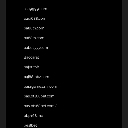
asb9999.com
audi688.com
ba88th.com
ba88th.com
babet555.com
Baccarat
baj88thb
baj88thbz.com
bar4game24hr.com
baslot168bet.com
baslot168bet.com/
bbp168.me
bestbet