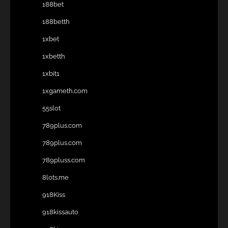
188bet
188betth
1xbet
1xbetth
1xbit1
1xgameth.com
55slot
789plus.com
789plus.com
789pluss.com
8lots.me
918Kiss
918kissauto