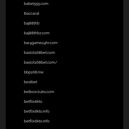
babet555.com
Baccarat
baj88thb
baj88thbz.com
bar4game24hr.com
baslot168bet.com
baslot168bet.com/
bbp168.me
bestbet
betboxclubs.com
betflixtikto
betflixtikto.info
betflixtikto.info