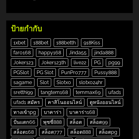
ป้ายกำกับ
1xbet
188bet
188betth
918Kiss
faro168
happy168
Jinda55
jinda888
Joker123
Joker123th
live22
PG
pg99
PGSlot
PG Slot
PunPro777
Pussy888
sagame
Slot
Slotxo
slotxo24hr
sretthi99
tangtem168
temmax69
ufad1
ufad1 สมัคร
คาสิโนออนไลน์
ดูหนังออนไลน์
ทางเข้าpg
บาคาร่า
บาคาร่า168
ปั่นแตก66
พุซซี่888
สล็อต
สล็อต99
สล็อต168
สล็อต777
สล็อต888
สล็อตpg