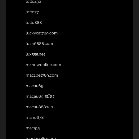
lotto432
lotto77
lotto888
luckycat789.com
luis16888.com
lux555.net
m4newonline.com
mac1bet789.com
macau69
macau69 สมัคร
macau888.win
mario678
mars95
medee989.com