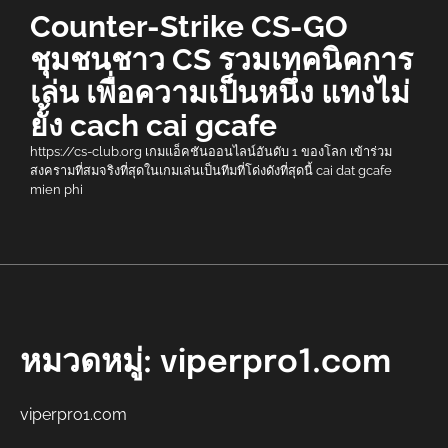
Skip
Counter-Strike CS-GO
to
ชุมชนชาว CS รวมเทคนิคการ
content
เล่น เพื่อความเป็นหนึ่ง แทงไม่
ยั้ง cach cai gcafe
https://cs-club.org เกมแอ็คชันออนไลน์อันดับ 1 ของโลก เข้าร่วม
สงครามที่สมจริงที่สุดในเกมเล่นเป็นทีมที่โด่งดังที่สุดนี้ cai dat gcafe
mien phi
หมวดหมู่:
viperpro1.com
viperpro1.com