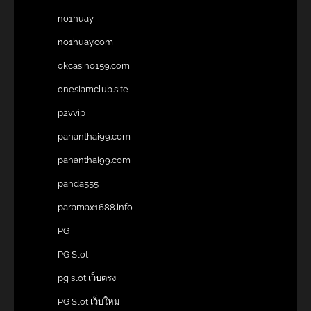
no1huay
no1huay.com
okcasino159.com
onesiamclub.site
p2vvip
pananthai99.com
pananthai99.com
panda555
paramax1688.info
PG
PG Slot
pg slot เว็บตรง
PG Slot เว็บใหม่