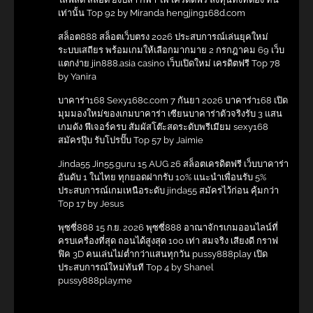
เท่านั้น Top 92 by Miranda hengjing168d.com
สล็อต888 สล็อตเว็บตรง 2026 ประสบการณ์เล่นยุคใหม่
ระบบเสถียร พร้อมเกมให้เลือกมากมาย 2 กรกฎาคม 69 เว็บ
แตกง่าย jin888.asia casino เว็บเปิดใหม่ เครดิตฟรี Top 78
by Yanira
บาคาร่า168 Sexy168c.com 7 กันยา 2026 บาคาร่า168 เปิด
มุมมองใหม่ของเกมบาคาร่า เซียนบาคาร่าตัวจริงรับ 3 แสน
เกมดัง ฟีเจอร์ครบ สัมผัสโต๊ะสดระดับพรีเมียม sexy168
สมัครปุ๊บ รับโปรปั๊บ Top 57 by Jaimie
Jinda55 Jin55.guru 15 AUG 26 สล็อตเครดิตฟรี เว็บบาคาร่า
อันดับ 1 ในไทย ทุกยอดฝากรับ 10% แนะนำเพื่อนรับ 5%
ประสบการณ์เกมเหนือระดับ jinda55 สมัครไว้ก่อน คุ้มกว่า
Top 17 by Jesus
พุซซี่888 15 ก.ย. 2026 พุซซี่888 อาณาจักรเกมออนไลน์ที่
ครบเครื่องที่สุด ถอนได้สูงสุด 100 เท่า สมจริง เสียงดี กราฟ
ฟิค 3D คนเล่นไม่ต่ำกว่าแสนทุกวัน pussy888play เปิด
ประสบการณ์ใหม่ทันที Top 4 by Shanel
pussy888play.me