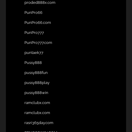
proded888x.com
PunPro66
PunPro66.com
PunPro777
PunPro777.com
puntaek77
Pussy888
pussy888fun
pussy888play
pussy888win
ramclubx.com
ramclubx.com
rasri365day.com