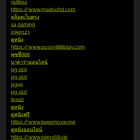
918kiss
https://www.madoohd.com
สล็อตเว็บตรง
sa gaming
joker123
ดูหนัง
https://www.pussy888play.com
พุซซี่888
บาคาร่าออนไลน์
pg slot
pg slot
pg99
pg slot
live22
ดูหนัง
ดูหนังฟรี
https://www.keepmovie.me
ดูหนังออนไลน์
https://www.sexy168.vip