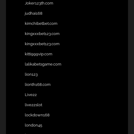
Joker123th.com
judhai168
kimchibetbet.com
kingxxxbet123.com
kingxxxbet123.com
kitti999vip.com
lalikabetsgame.com
lion123
lionth168.com
Live22
live22slot
lockdown168
london45