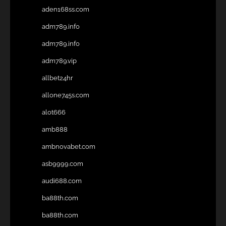
aden168ss.com
adm789.info
adm789.info
adm789.vip
allbet24hr
allone745s.com
alot666
amb888
ambnovabet.com
asb9999.com
audi688.com
ba88th.com
ba88th.com