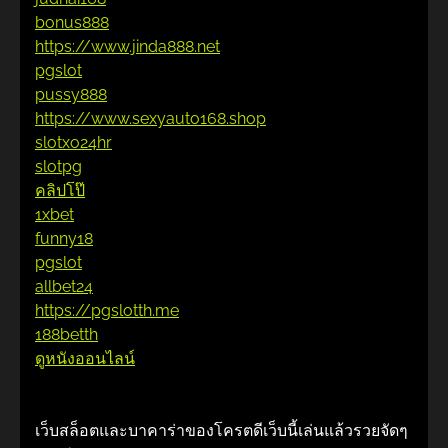
bonus888
https://www.jinda888.net
pgslot
pussy888
https://www.sexyauto168.shop
slotxo24hr
slotpg
คลิปโป๊
1xbet
funny18
pgslot
allbet24
https://pgslotth.me
188betth
ดูหนังออนไลน์
เว็บสล็อตและบาคาร่าของโครตดีเว็บนี้เล่นแล้วรวยจัดๆ