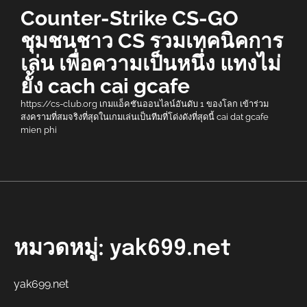
Skip
Counter-Strike CS-GO
to
ชุมชนชาว CS รวมเทคนิคการ
content
เล่น เพื่อความเป็นหนึ่ง แทงไม่
ยั้ง cach cai gcafe
https://cs-club.org เกมแอ็คชันออนไลน์อันดับ 1 ของโลก เข้าร่วม
สงครามที่สมจริงที่สุดในเกมเล่นเป็นทีมที่โด่งดังที่สุดนี้ cai dat gcafe
mien phi
หมวดหมู่:
yak699.net
yak699.net