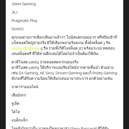
Joker Gaming
JILI
Pragmatic Play
SlotXO
ทุกเกมผ่านการเลือกเฟ้นมาแล้วว่า โบนัสแตกบ่อยมาก ฟรีสปินเข้าถี่
แจ็คพอตใหญ่จ่ายจริง มีให้เลือกหลายร้อยเกม ทั้งยังสล็อต 3 รีล,
yak69 เข้าสู่ระบบ
5 รีล รวมทั้งวิดีโอสล็อต 3D พร้อมระบบ ทดสอบ
เล่นสล็อตฟรี ที่ให้ท่านฝึกเล่นได้โดยไม่จำเป็นต้องใช้เงิน
คาสิโนสด yak69 ถ่ายทอดสดจากบ่อนจริง
คาสิโนสด yak69 ให้บริการแบบเรียลไทม์จากค่ายชั้นนำ ตัวอย่าง
เช่น SA Gaming, AE Sexy, Dream Gaming และก็ Pretty Gaming
มีเกมที่ได้รับความนิยมให้เลือกเล่นนานาประการ ยกตัวอย่างเช่น
บาคาร่าออนไลน์
เสือมังกร
รูเล็ต
ไฮโล
แบล็กแจ็ก
โดยยิ่งไปกว่านั้น น่าหลงใหลบาคาร่า (Sexy Baccarat) ที่ได้รับ