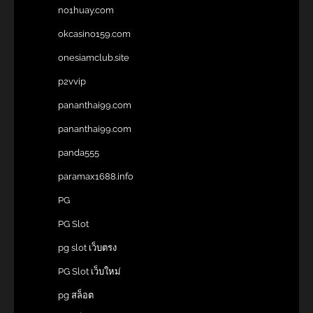
no1huay.com
okcasino159.com
onesiamclub.site
p2vvip
pananthai99.com
pananthai99.com
panda555
paramax1688.info
PG
PG Slot
pg slot เว็บตรง
PG Slot เว็บใหม่
pg สล็อต