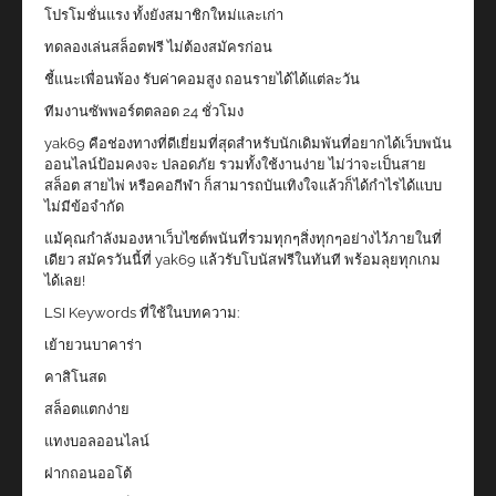
โปรโมชั่นแรง ทั้งยังสมาชิกใหม่และเก่า
ทดลองเล่นสล็อตฟรี ไม่ต้องสมัครก่อน
ชี้แนะเพื่อนพ้อง รับค่าคอมสูง ถอนรายได้ได้แต่ละวัน
ทีมงานซัพพอร์ตตลอด 24 ชั่วโมง
yak69 คือช่องทางที่ดีเยี่ยมที่สุดสำหรับนักเดิมพันที่อยากได้เว็บพนัน
ออนไลน์ป้อมคงจะ ปลอดภัย รวมทั้งใช้งานง่าย ไม่ว่าจะเป็นสาย
สล็อต สายไพ่ หรือคอกีฬา ก็สามารถบันเทิงใจแล้วก็ได้กำไรได้แบบ
ไม่มีข้อจำกัด
แม้คุณกำลังมองหาเว็บไซต์พนันที่รวมทุกๆสิ่งทุกๆอย่างไว้ภายในที่
เดียว สมัครวันนี้ที่ yak69 แล้วรับโบนัสฟรีในทันที พร้อมลุยทุกเกม
ได้เลย!
LSI Keywords ที่ใช้ในบทความ:
เย้ายวนบาคาร่า
คาสิโนสด
สล็อตแตกง่าย
แทงบอลออนไลน์
ฝากถอนออโต้