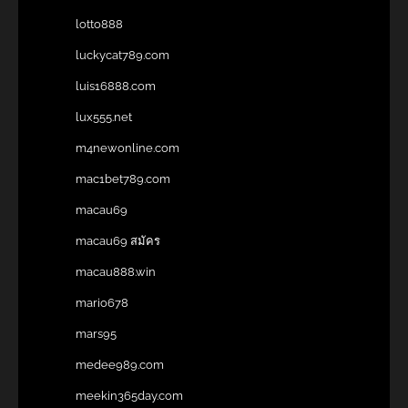
lotto888
luckycat789.com
luis16888.com
lux555.net
m4newonline.com
mac1bet789.com
macau69
macau69 สมัคร
macau888.win
mario678
mars95
medee989.com
meekin365day.com