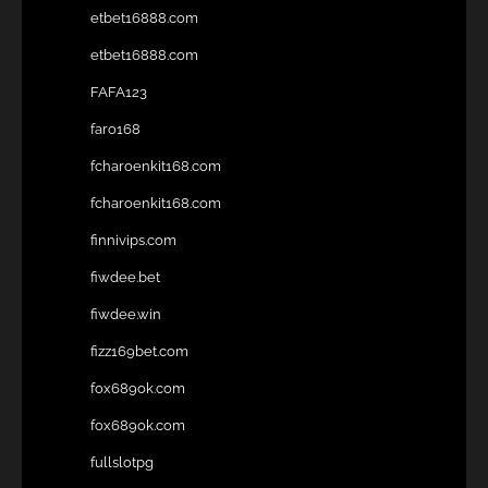
etbet16888.com
etbet16888.com
FAFA123
faro168
fcharoenkit168.com
fcharoenkit168.com
finnivips.com
fiwdee.bet
fiwdee.win
fizz169bet.com
fox689ok.com
fox689ok.com
fullslotpg