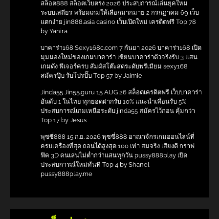
สล็อต888 สล็อตเว็บตรง 2026 ประสบการณ์เล่นยุคใหม่
ระบบเสถียร พร้อมเกมให้เลือกมากมาย 2 กรกฎาคม 69 เว็บ
แตกง่าย jin888.asia casino เว็บเปิดใหม่ เครดิตฟรี Top 78
by Yanira
บาคาร่า168 Sexy168c.com 7 กันยา 2026 บาคาร่า168 เปิด
มุมมองใหม่ของเกมบาคาร่า เซียนบาคาร่าตัวจริงรับ 3 แสน
เกมดัง ฟีเจอร์ครบ สัมผัสโต๊ะสดระดับพรีเมียม sexy168
สมัครปุ๊บ รับโปรปั๊บ Top 57 by Jaimie
Jinda55 Jin55.guru 15 AUG 26 สล็อตเครดิตฟรี เว็บบาคาร่า
อันดับ 1 ในไทย ทุกยอดฝากรับ 10% แนะนำเพื่อนรับ 5%
ประสบการณ์เกมเหนือระดับ jinda55 สมัครไว้ก่อน คุ้มกว่า
Top 17 by Jesus
พุซซี่888 15 ก.ย. 2026 พุซซี่888 อาณาจักรเกมออนไลน์ที่
ครบเครื่องที่สุด ถอนได้สูงสุด 100 เท่า สมจริง เสียงดี กราฟ
ฟิค 3D คนเล่นไม่ต่ำกว่าแสนทุกวัน pussy888play เปิด
ประสบการณ์ใหม่ทันที Top 4 by Shanel
pussy888play.me