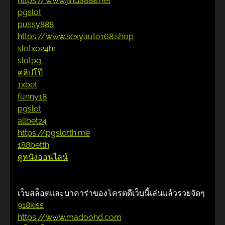
https://www.jinda888.net
pgslot
pussy888
https://www.sexyauto168.shop
slotxo24hr
slotpg
คลิปโป๊
1xbet
funny18
pgslot
allbet24
https://pgslotth.me
188betth
ดูหนังออนไลน์
เว็บสล็อตและบาคาร่าของโครตดีเว็บนี้เล่นแล้วรวยจัดๆ
918kiss
https://www.madoohd.com