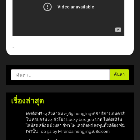
…
ค้นหา
สำหรับ:
เรื่องล่าสุด
เครดิตฟรี 14 สิงหาคม 2569 hengjing168 บริการเกมคาสิ
โน ครบครัน 24 ชั่วโมง Lucky box 300 บาท ไม่ติดเทิร์น
ไลฟ์สด สล็อต ยิงปลา กีฬา ไพ่ เครดิตฟรี ลงทุนทั้งที่ต้อง ที่นี่
เท่านั้น Top 92 by Miranda hengjing168d.com