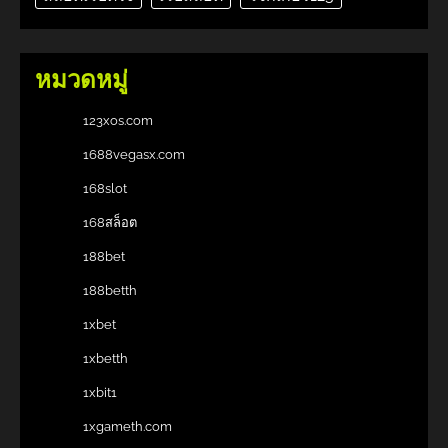
หมวดหมู่
123xos.com
1688vegasx.com
168slot
168สล็อต
188bet
188betth
1xbet
1xbetth
1xbit1
1xgameth.com