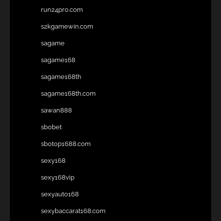
run24pro.com
s2kgamewin.com
sagame
sagame168
sagame168th
sagame168th.com
sawan888
sbobet
sbotop1688.com
sexy168
sexy168vip
sexyauto168
sexybaccarat168.com