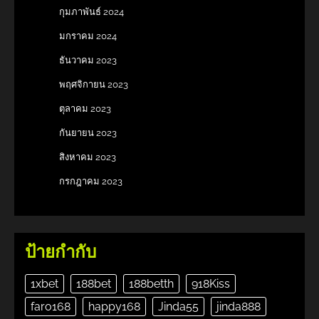
กุมภาพันธ์ 2024
มกราคม 2024
ธันวาคม 2023
พฤศจิกายน 2023
ตุลาคม 2023
กันยายน 2023
สิงหาคม 2023
กรกฎาคม 2023
ป้ายกำกับ
1xbet
188bet
188betth
918Kiss
faro168
happy168
Jinda55
jinda888