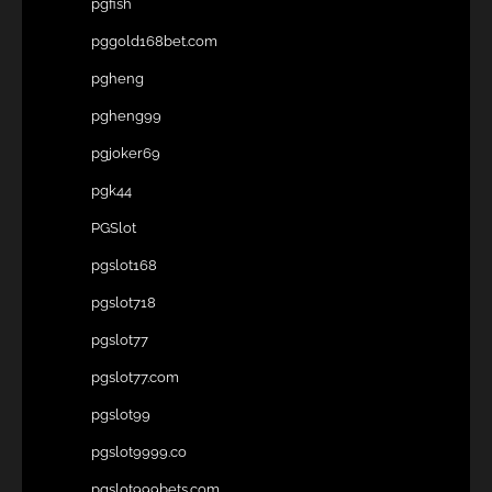
pgfish
pggold168bet.com
pgheng
pgheng99
pgjoker69
pgk44
PGSlot
pgslot168
pgslot718
pgslot77
pgslot77.com
pgslot99
pgslot9999.co
pgslot999bets.com