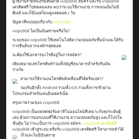
ผู้ใช้งานรายหนึ่งเริ่มต้นด้วย vvip1668 สมัคร และรับ vvip1668
เครดิตฟรี ไปทดลองเล่น พบว่าระบบใช้งานง่าย การถอนเงินไม่มี
ดีเลย์ และก็มีแอดไม่นดูแลตลอด 1 วัน
ปัญหาที่พบบ่อยเกี่ยวกับ
vvip1668
vvip1668 ไม่เป็นอันตรายหรือไม่?
ระบบของ vvip1668 ใช้เทคโนโลยีความปลอดภัยชั้นนำและได้รับ
การยืนยันจากองค์กรสุดยอด
จะต้องใช้เอกสารอะไรที่อยู่ในการสมัคร?
เพียงหมายเลขโทรศัพท์รวมทั้งบัญชีธนาคารสำหรับรับเงิน
รางวัล
สามารถใช้งานบนโทรศัพท์เคลื่อนที่ได้หรือเปล่า?
รองรับอีกทั้ง Android รวมทั้ง iOS รวมทั้งการเข้าผ่าน
โปรแกรมสำหรับเล่นอินเตอร์เน็ต
สรุปภาพรวมของ vvip1668
vvip1668 เป็นแพลตฟอร์มคาสิโนออนไลน์ที่เหมาะกับทุกระดับผู้
เล่น ด้วยการออกแบบที่ใช้งานง่าย ความปลอดภัยสูง และก็โปรโม
ชั่นคุ้ม ไม่ว่าจะเป็นการ vvip1668 สมัคร,
vvip1668 เครดิตฟรี
vvip1668 เข้าสู่ระบบ หรือรับ vvip1668 เครดิตฟรี ก็สามารถทำได้
เร็วและไม่มีอันตราย