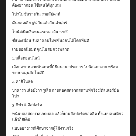
ต้องฝากก่อน ใช้เล่นได้ทุกเกม
โปรโมชั่นรายวัน รายสัปดาห์
คืนยอดเสีย 5% วันแล้ววันเล่าศุกร์
โบนัสเติมเงินหนแรกของวัน +20%
ชี้แนะเพื่อน รับค่าคอมไม่ชชันถอนได้โดยทันที
เกมยอดนิยมที่คุณไม่สมควรพลาด
1. สล็อตออนไลน์
เลือกจากหลายพันเกมที่มีธีมนานาประการ โบนัสแตกง่าย พร้อม
ระบบหมุนอัตโนมัติ
2. คาสิโนสด
บาคาร่า เสือมังกร รูเล็ต ถ่ายทอดสดจากสถานที่จริง มีดีลเลอร์มือ
โปร
3. กีฬา & อีสปอร์ต
พนันบอลสด บาสเกตบอล แล้วก็เกมอีสปอร์ตยอดฮิต ทั้งแบบคนเดียว
แล้วก็สเต็ป
แบบอย่างกรณีศึกษาจากผู้ใช้งานจริง