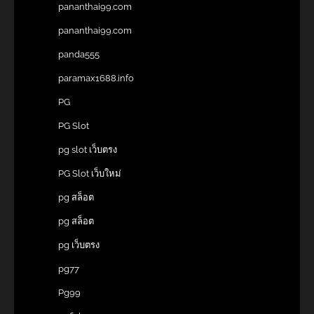
pananthai99.com
pananthai99.com
panda555
paramax1688.info
PG
PG Slot
pg slot เว็บตรง
PG Slot เว็บใหม่
pg สล็อต
pg สล็อต
pg เว็บตรง
pg77
Pg99