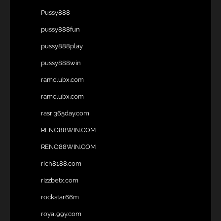
Pussy888
pussy888fun
pussy888play
pussy888win
ramclubx.com
ramclubx.com
rasri365day.com
RENO88WIN.COM
RENO88WIN.COM
rich8188.com
rizzbetx.com
rockstar66m
royal99y.com