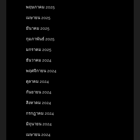
พฤษภาคม 2025
เมษายน 2025
มีนาคม 2025
กุมภาพันธ์ 2025
มกราคม 2025
ธันวาคม 2024
พฤศจิกายน 2024
ตุลาคม 2024
กันยายน 2024
สิงหาคม 2024
กรกฎาคม 2024
มิถุนายน 2024
เมษายน 2024