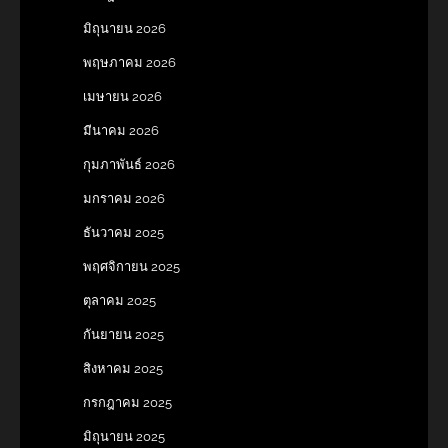
มิถุนายน 2026
พฤษภาคม 2026
เมษายน 2026
มีนาคม 2026
กุมภาพันธ์ 2026
มกราคม 2026
ธันวาคม 2025
พฤศจิกายน 2025
ตุลาคม 2025
กันยายน 2025
สิงหาคม 2025
กรกฎาคม 2025
มิถุนายน 2025