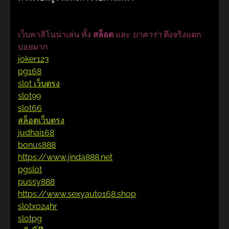
เว็บคาสิโนน่าเล่น ทั้ง
สล็อต
และ
บาคาร่า
ตึงจริงแตก
บ่อยมาก
joker123
pg168
slot เว็บตรง
slot99
slot66
สล็อตเว็บตรง
judhai168
bonus888
https://www.jinda888.net
pgslot
pussy888
https://www.sexyauto168.shop
slotxo24hr
slotpg