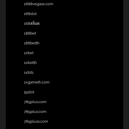
1688vegasx.com
168slot
168สล็อต
188bet
188betth
1xbet
1xbetth
1xbit1
1xgameth.com
55slot
789plus.com
789plus.com
789pluss.com