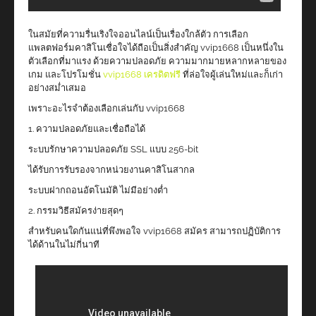
ในสมัยที่ความรื่นเริงใจออนไลน์เป็นเรื่องใกล้ตัว การเลือก
แพลตฟอร์มคาสิโนเชื่อใจได้ถือเป็นสิ่งสำคัญ vvip1668 เป็นหนึ่งใน
ตัวเลือกที่มาแรง ด้วยความปลอดภัย ความมากมายหลากหลายของ
เกม และโปรโมชั่น
vvip1668 เครดิตฟรี
ที่ล่อใจผู้เล่นใหม่และก็เก่า
อย่างสม่ำเสมอ
เพราะอะไรจำต้องเลือกเล่นกับ vvip1668
1. ความปลอดภัยและเชื่อถือได้
ระบบรักษาความปลอดภัย SSL แบบ 256-bit
ได้รับการรับรองจากหน่วยงานคาสิโนสากล
ระบบฝากถอนอัตโนมัติ ไม่มีอย่างต่ำ
2. กรรมวิธีสมัครง่ายสุดๆ
สำหรับคนใดกันแน่ที่พึงพอใจ vvip1668 สมัคร สามารถปฏิบัติการ
ได้ด้านในไม่กี่นาที