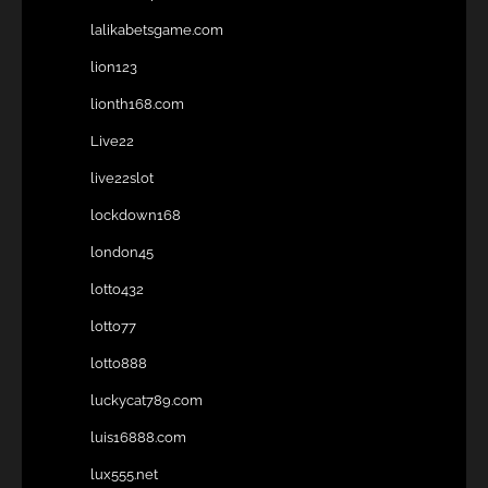
lalikabetsgame.com
lion123
lionth168.com
Live22
live22slot
lockdown168
london45
lotto432
lotto77
lotto888
luckycat789.com
luis16888.com
lux555.net