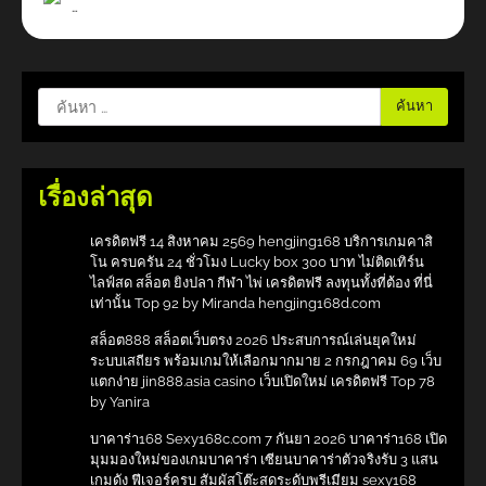
…
ค้นหา
สำหรับ:
เรื่องล่าสุด
เครดิตฟรี 14 สิงหาคม 2569 hengjing168 บริการเกมคาสิ
โน ครบครัน 24 ชั่วโมง Lucky box 300 บาท ไม่ติดเทิร์น
ไลฟ์สด สล็อต ยิงปลา กีฬา ไพ่ เครดิตฟรี ลงทุนทั้งที่ต้อง ที่นี่
เท่านั้น Top 92 by Miranda hengjing168d.com
สล็อต888 สล็อตเว็บตรง 2026 ประสบการณ์เล่นยุคใหม่
ระบบเสถียร พร้อมเกมให้เลือกมากมาย 2 กรกฎาคม 69 เว็บ
แตกง่าย jin888.asia casino เว็บเปิดใหม่ เครดิตฟรี Top 78
by Yanira
บาคาร่า168 Sexy168c.com 7 กันยา 2026 บาคาร่า168 เปิด
มุมมองใหม่ของเกมบาคาร่า เซียนบาคาร่าตัวจริงรับ 3 แสน
เกมดัง ฟีเจอร์ครบ สัมผัสโต๊ะสดระดับพรีเมียม sexy168