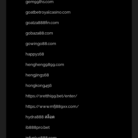
gem99ths.com
goatbetroyalcasino.com
goatza888fin.com
gobaza88.com
gowingo88.com
happy168
hengheng9899.com
hengjing168
hongkong456
https://sretthi99.bet/enter/
https://www.mfj889xx.com/
hydra888 สล็อต
ib888pro.bet
infyplus888.com