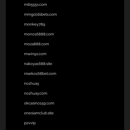
mib555s.com
mmgoldsbets.com
monkey789
mono16888.com
moza888.com
mwin9s.com
nakoya1688.site
niseko168bet.com
no1huay
no1huay.com
okcasino159.com
onesiamclub.site
p2vvip