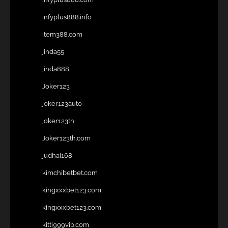
infyplus888.info
item388.com
jinda55
jinda888
Joker123
joker123auto
joker123th
Joker123th.com
judhai168
kimchibetbet.com
kingxxxbet123.com
kingxxxbet123.com
kitti999vip.com