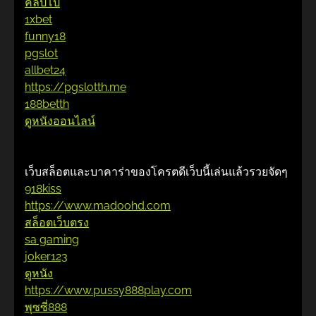
คลิปโป๊
1xbet
funny18
pgslot
allbet24
https://pgslotth.me
188betth
ดูหนังออนไลน์
เว็บสล็อตและบาคาร่าของโครตดีเว็บนี้เล่นแล้วรวยจัดๆ
918kiss
https://www.madoohd.com
สล็อตเว็บตรง
sa gaming
joker123
ดูหนัง
https://www.pussy888play.com
พุซซี่888