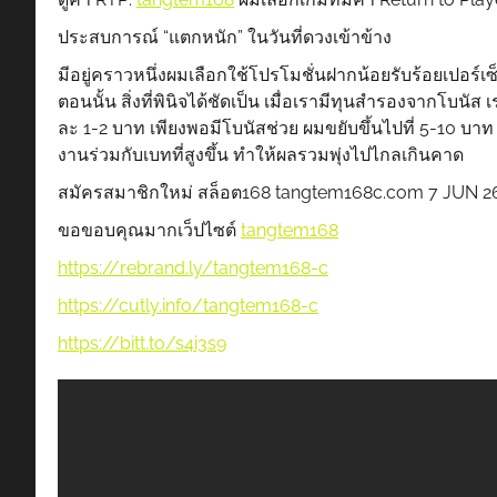
ประสบการณ์ “แตกหนัก” ในวันที่ดวงเข้าข้าง
มีอยู่คราวหนึ่งผมเลือกใช้โปรโมชั่นฝากน้อยรับร้อยเปอร์เ
ตอนนั้น สิ่งที่พินิจได้ชัดเป็น เมื่อเรามีทุนสำรองจากโบน
ละ 1-2 บาท เพียงพอมีโบนัสช่วย ผมขยับขึ้นไปที่ 5-10 บาท 
งานร่วมกับเบทที่สูงขึ้น ทำให้ผลรวมพุ่งไปไกลเกินคาด
สมัครสมาชิกใหม่ สล็อต168 tangtem168c.com 7 JUN 26 
ขอขอบคุณมากเว็ปไซต์
tangtem168
https://rebrand.ly/tangtem168-c
https://cutly.info/tangtem168-c
https://bitt.to/s4i3s9