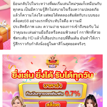
ย้อนกลับไปในระหว่างที่ผมเริ่มเล่นใหม่ๆผมก็เหมือนกับ
ทุกคน เป็นมีความรู้สึกไม่สบายใจเรื่องความปลอดภัย
แล้วก็ความโล่งใส แต่พอได้ทดลองสัมผัสกับระบบของ
สล็อต168 อย่างแรกที่ประทับใจคือ ความมี
ประสิทธิภาพ และ ความง่าย ของการเข้าถึงขอรับ ไม่
ว่าคุณจะเล่นผ่านมือถือหรือคอมพิวเตอร์ กราฟิกที่สวย
ชัดระดับ HD แล้วก็เสียงประกอบที่ตื่นเต้น มันทำให้เรา
รู้สึกราวกับกำลังนั่งอยู่ในคาสิโนสุดยอดจริงๆ