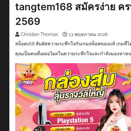
tangtem168 สมัครง่าย ครบ
2569
Christian Thomas
13 พฤษภาคม 2026
สล็อต168 สัมผัสความระทึกใจกับเกมสล็อตของแท้ เกมที่ได
คุณเป็นคนที่เผลอไผลในความระทึกใจและกำลังมองหาหนท