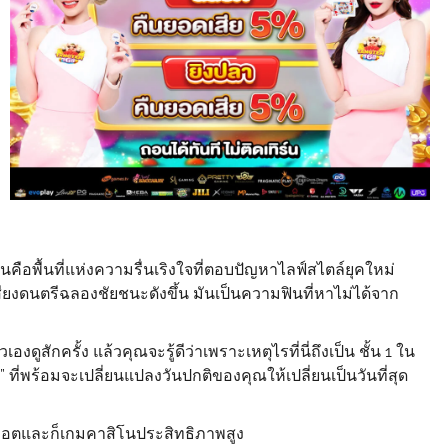
ือพื้นที่แห่งความรื่นเริงใจที่ตอบปัญหาไลฟ์สไตล์ยุคใหม่
สียงดนตรีฉลองชัยชนะดังขึ้น มันเป็นความฟินที่หาไม่ได้จาก
ูสักครั้ง แล้วคุณจะรู้ดีว่าเพราะเหตุไรที่นี่ถึงเป็น ชั้น 1 ใน
” ที่พร้อมจะเปลี่ยนแปลงวันปกติของคุณให้เปลี่ยนเป็นวันที่สุด
ล็อตและก็เกมคาสิโนประสิทธิภาพสูง