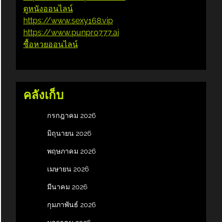
ดูหนังออนไลน์
https://www.sexy168.vip
https://www.punpro777.ai
ซื้อหวยออนไลน์
คลังเก็บ
กรกฎาคม 2026
มิถุนายน 2026
พฤษภาคม 2026
เมษายน 2026
มีนาคม 2026
กุมภาพันธ์ 2026