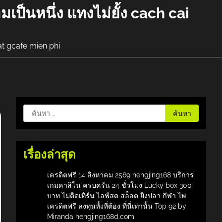
็นหนึ่ง แทงไม่ยั้ง cach cai
dat gcafe mien phi
ค้นหา
สำหรับ:
เรื่องล่าสุด
เครดิตฟรี 14 สิงหาคม 2569 hengjing168 บริการ
เกมคาสิโน ครบครัน 24 ชั่วโมง Lucky box 300
บาท ไม่ติดเทิร์น ไลฟ์สด สล็อต ยิงปลา กีฬา ไพ่
เครดิตฟรี ลงทุนทั้งที่ต้อง ที่นี่เท่านั้น Top 92 by
Miranda hengjing168d.com