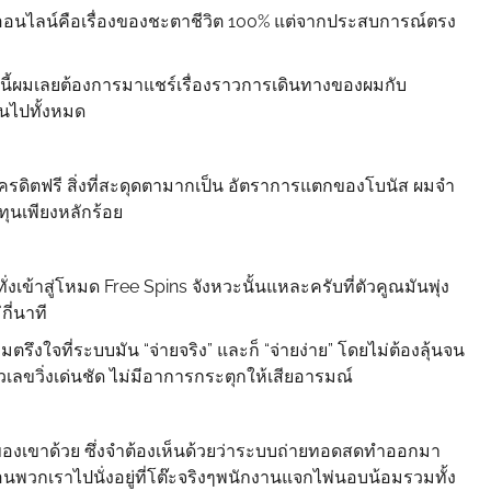
ออนไลน์คือเรื่องของชะตาชีวิต 100% แต่จากประสบการณ์ตรง
ันนี้ผมเลยต้องการมาแชร์เรื่องราวการเดินทางของผมกับ
ยนไปทั้งหมด
็อตเครดิตฟรี สิ่งที่สะดุดตามากเป็น อัตราการแตกของโบนัส ผมจำ
ยทุนเพียงหลักร้อย
่งเข้าสู่โหมด Free Spins จังหวะนั้นแหละครับที่ตัวคูณมันพุ่ง
ี่นาที
มตรึงใจที่ระบบมัน “จ่ายจริง” และก็ “จ่ายง่าย” โดยไม่ต้องลุ้นจน
ลขวิ่งเด่นชัด ไม่มีอาการกระตุกให้เสียอารมณ์
ของเขาด้วย ซึ่งจำต้องเห็นด้วยว่าระบบถ่ายทอดสดทำออกมา
นพวกเราไปนั่งอยู่ที่โต๊ะจริงๆพนักงานแจกไพ่นอบน้อมรวมทั้ง