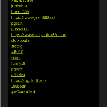
สล็อตเว็บตรง
judhai168
bonus888
https://www.jinda888.net
pgslot
pussy888
https://www.sexyauto168.shop
slotxo24hr
slotpg
คลิปโป๊
1xbet
funny18
pgslot
allbet24
https://pgslotth.me
188betth
ดูหนังออนไลน์