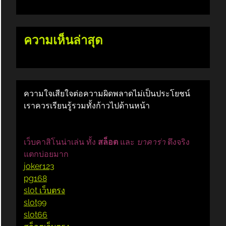
ความเห็นล่าสุด
ความใจเสียใจต่อความผิดพลาดไม่เป็นประโยชน์
เราควรเรียนรู้รวมทั้งก้าวไปด้านหน้า
เว็บคาสิโนน่าเล่น ทั้ง
สล็อต
และ
บาคาร่า
ตึงจริง
แตกบ่อยมาก
joker123
pg168
slot เว็บตรง
slot99
slot66