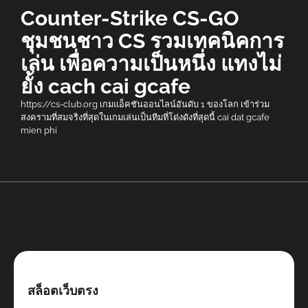
Skip
Counter-Strike CS-GO
to
ชุมชนชาว CS รวมเทคนิคการ
content
เล่น เพื่อความเป็นหนึ่ง แทงไม่
ยั้ง cach cai gcafe
https://cs-club.org เกมแอ็คชันออนไลน์อันดับ 1 ของโลก เข้าร่วม
สงครามที่สมจริงที่สุดในเกมเล่นเป็นทีมที่โด่งดังที่สุดนี้ cai dat gcafe
mien phi
สล็อตเว็บตรง