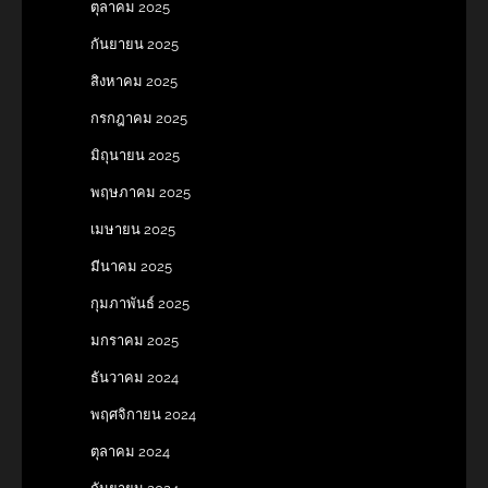
ตุลาคม 2025
กันยายน 2025
สิงหาคม 2025
กรกฎาคม 2025
มิถุนายน 2025
พฤษภาคม 2025
เมษายน 2025
มีนาคม 2025
กุมภาพันธ์ 2025
มกราคม 2025
ธันวาคม 2024
พฤศจิกายน 2024
ตุลาคม 2024