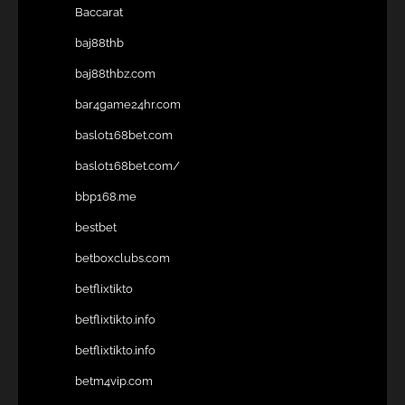
Baccarat
baj88thb
baj88thbz.com
bar4game24hr.com
baslot168bet.com
baslot168bet.com/
bbp168.me
bestbet
betboxclubs.com
betflixtikto
betflixtikto.info
betflixtikto.info
betm4vip.com