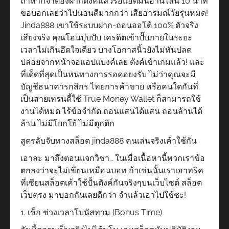
ถ้าหากจำต้องฝากตังค์แล้วรอแอดมินอ่านไลน์ 10 นาที
ขอบอกเลยว่าไปนอนดีมากกว่า เสียอารมณ์วัยรุ่นหมด!
Jinda888 เขาใช้ระบบฝาก-ถอนออโต้ 100% ตัวจริง
เสียงจริง คุณโอนปุบปับ เครดิตเข้าปั๊บภายในระยะ
เวลาไม่เกินอึดใจเดียว บางโอกาสนิ้วยังไม่ทันปลด
ปล่อยจากหน้าจอแอปแบงค์เลย ตังค์เข้าเกมแล้ว! และ
ที่เด็ดที่สุดเป็นหนทางการรอคอยงรับ ไม่ว่าคุณจะมี
บัญชีธนาคารกสิกร ไทยการค้าขาย หรือคนใดกันที่
เป็นสายเทรนดี้ใช้ True Money Wallet ก็สามารถใช้
งานได้หมด ไร้ข้อจำกัด ถอนแสนได้แสน ถอนล้านได้
ล้าน ไม่มีโยกโย้ ไม่มีตุกติก
สูตรลับจับทางสล็อต jinda888 คนเล่นจริงเค้าใช้กัน
เอาละ มาถึงตอนแจกวิชา… ในเมื่อเนื้อหานี้พวกเราข้อ
ตกลงว่าจะไม่เขียนเหมือนบอท ถ้าเช่นนั้นเราเอาทริค
ที่เซียนสล็อตเค้าใช้ปั้นตังค์กันจริงๆบนเว็บไซต์ สล็อต
เว็บตรง มาบอกกันเลยดีกว่า จำแล้วเอาไปใช้ซะ!
1. เช็ก ช่วงเวลาโบนัสทาม (Bonus Time)