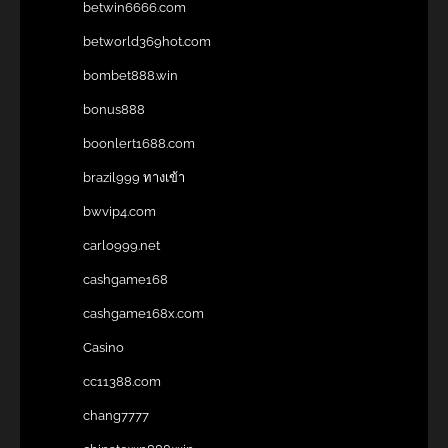
betwin6666.com
betworld369hot.com
bombet888.win
bonus888
boonlert1688.com
brazil999 ทางเข้า
bwvip4.com
carlo999.net
cashgame168
cashgame168x.com
Casino
cc11388.com
chang7777