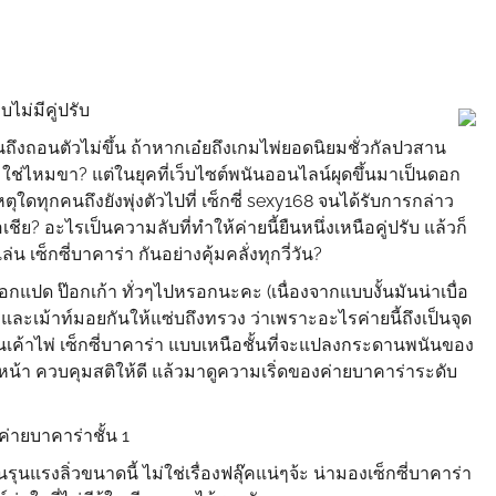
ไม่มีคู่ปรับ
จนถึงถอนตัวไม่ขึ้น ถ้าหากเอ๋ยถึงเกมไพ่ยอดนิยมชั่วกัลปวสาน
 ใช่ไหมขา? แต่ในยุคที่เว็บไซต์พนันออนไลน์ผุดขึ้นมาเป็นดอก
ตุใดทุกคนถึงยังพุ่งตัวไปที่ เซ็กซี่ sexy168 จนได้รับการกล่าว
ีย? อะไรเป็นความลับที่ทำให้ค่ายนี้ยืนหนึ่งเหนือคู่ปรับ แล้วก็
 เซ็กซี่บาคาร่า กันอย่างคุ้มคลั่งทุกวี่วัน?
ป๊อกแปด ป๊อกเก้า ทั่วๆไปหรอกนะคะ (เนื่องจากแบบงั้นมันน่าเบื่อ
 และเม้าท์มอยกันให้แซ่บถึงทรวง ว่าเพราะอะไรค่ายนี้ถึงเป็นจุด
เค้าไพ่ เซ็กซี่บาคาร่า แบบเหนือชั้นที่จะแปลงกระดานพนันของ
างหน้า ควบคุมสติให้ดี แล้วมาดูความเริ่ดของค่ายบาคาร่าระดับ
ค่ายบาคาร่าชั้น 1
รุนแรงลิ่วขนาดนี้ ไม่ใช่เรื่องฟลุ๊คแน่ๆจ้ะ น่ามองเซ็กซี่บาคาร่า