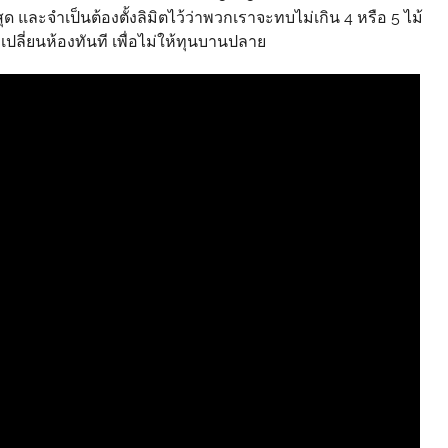
สุด และจำเป็นต้องตั้งลิมิตไว้ว่าพวกเราจะทบไม่เกิน 4 หรือ 5 ไม้
เปลี่ยนห้องทันที เพื่อไม่ให้ทุนบานปลาย