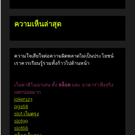
ความเห็นล่าสุด
ความใจเสียใจต่อความผิดพลาดไม่เป็นประโยชน์
เราควรเรียนรู้รวมทั้งก้าวไปด้านหน้า
เว็บคาสิโนน่าเล่น ทั้ง
สล็อต
และ
บาคาร่า
ตึงจริง
แตกบ่อยมาก
joker123
pg168
slot เว็บตรง
slot99
slot66