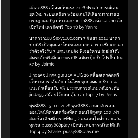
สล็อต888 สล็อตเว็บตรง 2026 ประสบการณ์เล่น
ยุคใหม่ ระบบเสถียร พร้อมเกมให้เลือกมากมาย 2
กรกฎาคม 69 เว็บ แตกง่าย jin888.asia casino เว็บ
เปิดใหม่ เครดิตฟรี Top 78 by Yanira
บาคาร่า168 Sexy168c.com 7 กันยา 2026 บาคา
ร่า168 เปิดมุมมองใหม่ของเกมบาคาร่า เซียนบาคา
ร่าตัวจริงรับ 3 แสน เกมดัง ฟีเจอร์ครบ สัมผัสโต๊ะ
สดระดับพรีเมียม sexy168 สมัครปุ๊บ รับโปรปั๊บ Top
57 by Jaimie
Jinda55 Jin55.guru 15 AUG 26 สล็อตเครดิตฟรี
เว็บบาคาร่าอันดับ 1 ในไทย ทุกยอดฝากรับ 10%
แนะนำเพื่อนรับ 5% ประสบการณ์เกมเหนือระดับ
jinda55 สมัครไว้ก่อน คุ้มกว่า Top 17 by Jesus
พุซซี่888 15 ก.ย. 2026 พุซซี่888 อาณาจักรเกม
ออนไลน์ที่ครบเครื่องที่สุด ถอนได้สูงสุด 100 เท่า
สมจริง เสียงดี กราฟฟิค 3D คนเล่นไม่ต่ำกว่าแสน
ทุกวัน pussy888play เปิดประสบการณ์ใหม่ทันที
Top 4 by Shanel pussy888play.me