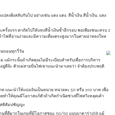
วแปลงฝั่งสลับกันไป อย่างเช่น แดง แดง, สีน้ำเงิน สีน้ำเงิน, แดง
ชนะครั้งแรก ตาถัดไปให้แทงสีน้ำเงินซ้ำอีกรอบ พอเพียงชนะครบ 2
งเค้าไพ่ที่อ่านง่ายและมีความเที่ยงตรงสูงมากในค่ายน่าหลงใหล
ินถอนทุกวี่วัน
่ แม้กระนั้นถ้าเกิดคุณไม่มีระเบียบสำหรับเพื่อการบริหาร
ู่ดีจ้ะ ตัวแม่สายปั่นไพ่เขาแนะนำมาเลยว่า จำต้องประพฤติ
ท แนะนำให้แบ่งเงินเป็นหน่วย หน่วยละ 50 หรือ 100 บาท เพื่อ
ยทำให้คุณมีโอกาสแก้ตัวถ้าเกิดกำเนิดช่วงที่ไพ่สวิงหลุดเค้า
งมีสติสัมปชัญญะ
ผลในด้านที่ดีมากในเกมที่มีโอกาสชนะ 50/50 แบบบาคาร่า168 แม้