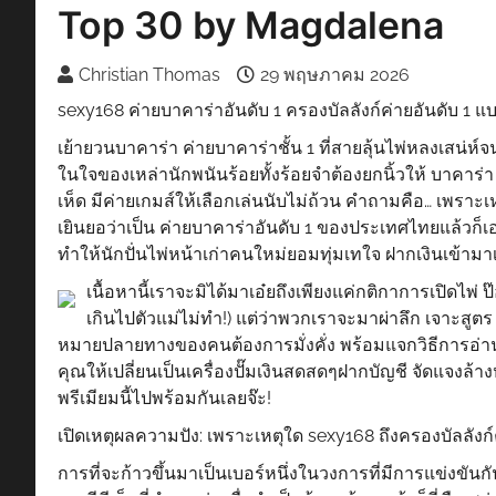
Top 30 by Magdalena
Christian Thomas
29 พฤษภาคม 2026
sexy168 ค่ายบาคาร่าอันดับ 1 ครองบัลลังก์ค่ายอันดับ 1 แบบ
เย้ายวนบาคาร่า ค่ายบาคาร่าชั้น 1 ที่สายลุ้นไพ่หลงเสน่ห์
ในใจของเหล่านักพนันร้อยทั้งร้อยจำต้องยกนิ้วให้ บาคาร่า
เห็ด มีค่ายเกมส์ให้เลือกเล่นนับไม่ถ้วน คำถามคือ… เพราะเห
เยินยอว่าเป็น ค่ายบาคาร่าอันดับ 1 ของประเทศไทยแล้วก็เอเช
ทำให้นักปั่นไพ่หน้าเก่าคนใหม่ยอมทุ่มเทใจ ฝากเงินเข้ามาเล่น
เนื้อหานี้เราจะมิได้มาเอ๋ยถึงเพียงแค่กติกาการเปิดไพ่ 
เกินไปตัวแม่ไม่ทำ!) แต่ว่าพวกเราจะมาผ่าลึก เจาะสูตร
หมายปลายทางของคนต้องการมั่งคั่ง พร้อมแจกวิธีการอ่าน
คุณให้เปลี่ยนเป็นเครื่องปั๊มเงินสดสดๆฝากบัญชี จัดแจงล้
พรีเมียมนี้ไปพร้อมกันเลยจ๊ะ!
เปิดเหตุผลความปัง: เพราะเหตุใด sexy168 ถึงครองบัลลังก์
การที่จะก้าวขึ้นมาเป็นเบอร์หนึ่งในวงการที่มีการแข่งขันกัน