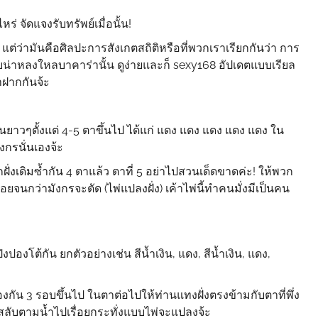
่ จัดแจงรับทรัพย์เมื่อนั้น!
 แต่ว่ามันคือศิลปะการสังเกตสถิติหรือที่พวกเราเรียกกันว่า การ
ยน่าหลงใหลบาคาร่านั้น ดูง่ายและก็ sexy168 อัปเดตแบบเรียล
มาฝากกันจ้ะ
กันยาวๆตั้งแต่ 4-5 ตาขึ้นไป ได้แก่ แดง แดง แดง แดง แดง ใน
กรนั่นเองจ้ะ
กฝั่งเดิมซ้ำกัน 4 ตาแล้ว ตาที่ 5 อย่าไปสวนเด็ดขาดค่ะ! ให้พวก
อยจนกว่ามังกรจะตัด (ไพ่แปลงฝั่ง) เค้าไพ่นี้ทำคนมั่งมีเป็นคน
องโต้กัน ยกตัวอย่างเช่น สีน้ำเงิน, แดง, สีน้ำเงิน, แดง,
่องกัน 3 รอบขึ้นไป ในตาต่อไปให้ท่านแทงฝั่งตรงข้ามกับตาที่พึ่ง
งสลับตามน้ำไปเรื่อยกระทั่งแบบไพ่จะแปลงจ้ะ