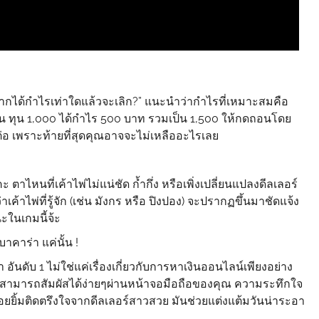
อยากได้กำไรเท่าใดแล้วจะเลิก?” แนะนำว่ากำไรที่เหมาะสมคือ
ช่น ทุน 1,000 ได้กำไร 500 บาท รวมเป็น 1,500 ให้กดถอนโดย
อ เพราะท้ายที่สุดคุณอาจจะไม่เหลืออะไรเลย
หนที่เค้าไพ่ไม่แน่ชัด ก้ำกึ่ง หรือเพิ่งเปลี่ยนแปลงดีลเลอร์
เค้าไพ่ที่รู้จัก (เช่น มังกร หรือ ปิงปอง) จะปรากฏขึ้นมาชัดแจ้ง
นะในเกมนี้จ้ะ
คาร่า แค่นั้น !
 อันดับ 1 ไม่ใช่แค่เรื่องเกี่ยวกับการหาเงินออนไลน์เพียงอย่าง
คุณสามารถสัมผัสได้ง่ายๆผ่านหน้าจอมือถือของคุณ ความระทึกใจ
รอยยิ้มติดตรึงใจจากดีลเลอร์สาวสวย มันช่วยแต่งแต้มวันน่าระอา