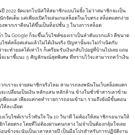
นปี 2022 จัดแจกโบนัสให้สมาชิกแบบไม่ยั้ง ไม่ว่าสมาชิกจะเป็น
กจัดเต็ม แค่เพียงเปิดใจเล่นเกมสล็อตในเว็บตรง สล็อตแตกง่าย
องพวกเราดีจนได้ขึ้นเป็นท็อปชั้น 3 ในวงการสล็อต
างต่ำ ใน Google ก็จะขึ้นเว็บไซต์ของเราเป็นลำดับแรกแล้ว ดีขนาด
ซต์สล็อตเล่นแล้วไม่ได้เงินจริง ปัญหานั้นจะไม่กำเนิดกับ
าจะทำยอดได้เท่าไร ก็เตรียมรับเงินกลับไปอยู่ที่บ้านไปเลย แถม
นนี้จะมาชี้แนะ 5 สัญลักษณ์สุดพิเศษ ที่ทราบไว้จะสามารถคว้าเงิน
องพวกเราจะจ่ายสมาชิกจริงไหม สามารถลงพนันในเว็บสล็อตแตก
้นจะเปลี่ยนเป็นเงิน หลักแสน หลักล้าน ข้างในชั่วช้าสารเลวข้าม
งๆเพียงแค่ เพียงแค่กดทำรายการถอนเข้ามา รวมถึงยังมีขั้นตอน
ให้ละเอียด
เว็บไซต์เราเร็วทันใจ ใน 10 วินาที ไม่ต้องให้สมาชิกรอนานให้
ิกโดยตรง โดยที่ไม่ต้องผ่านคนกลาง ไม่จำเป็นต้องกลุ้มใจเลย
อนข้างจะนับเป็นเวลาหลายปี เป็นมือโปรสำหรับการปฏิบัติงาน