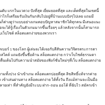
ับ แรกในแวดวง ปังที่สุด เยี่ยมยอดที่สุด และเด็ดที่สุดในเขตนี้
าไรก็เตรียมรับเงินกันกลับไปอยู่ที่บ้านแบบปังๆไปเลย แถมมี
่นก็ต่างดูว่าแบบอย่างเกมตอบปัญหาสมาชิกได้ทุกคน มีเสนอแนะ
่อจะได้รู้เรื่องในตัวเกมมากขึ้นเรื่อยๆ แล้วหลังจากนั้นก็สามารถ
กับเว็บไซต์ สล็อตแตกง่ายของพวกเรา
็อตเบอร์ 1 ของโลก ผู้เล่นจะได้เจอกับสีสันความวิจิตรตระการตา
สไตล์ แถมยังขึ้นชื่อด้าน สล็อตแตกง่าย กว่าเว็บไซต์ธรรมดา
ตื่นเต้นไปกับความนำสมัยของฟังก์ชั่นใหม่ๆที่เว็บ สล็อตแตกง่าย
ตามทั้งปวง นำเข้าเกม สล็อตแตกบ่อยที่สุด ลิขสิทธิ์แท้จากค่าย
มา เข้าเล่นผ่านทาง สล็อตแตกง่าย ได้ทั้งวัน ถึงแม้ท่านจะเป็นมือ
ยเท่า ที่สำคัญยังมีระบบ ฝาก-ถอน ออโต้ ที่ฉับไว สมัครเข้า