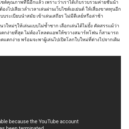
ไซต์คุณภาพที่นี้อีกแล้ว เพราะว่าเราได้เก็บรวบรวมค่ายชั้นนำ
ต้องไปเสียเวล่ำเวลาเล่นผ่านเว็บไซต์เอเย่นต์ ให้เสี่ยงขาดทุนอีก
บระเบียบนำสมัย เข้าเล่นเสถียร ไม่มีดีเลย์หรือล่าช้า
วใหม่ๆให้เล่นแบบไม่ซ้ำซาก เลือกเล่นได้ไม่ยั้ง คัดสรรแม้ว่า
สล็อตแตกง่ายที่สุด ไม่ต้องโหลดแอพให้ขวางสมาร์ทโฟน ก็สามารถ
็อตแตกง่าย พร้อมจะพาผู้เล่นไปเปิดโลกใบใหม่ที่ต่างไปจากเดิม