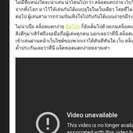
ไม่มีที่แหน่งใดจะน่าเล่น น่าโดนไปกว่า สล็อตแตกง่าย เว็บ
จากทั้งโลก มาไว้ให้เล่นกันได้แบบจุใจในเว็บเดียว โดยที่ไม่
ต่อไป ผู้เล่นสามารถร่วมบันเทิงใจไปกับกันได้แบบง่ายๆมีระบ
ไม่น่าเบื่อ สล็อตแตกง่าย
ปั่นโปร
ก็ยังเต็มไปด้วยเกมสล็อตแน
สิ่งดีๆมาเสิร์ฟถึงจอมือถือผู้เล่นทุกคน บอกเลยว่าที่นี่ 
เข้าเล่นผ่านหน้าเว็บไซต์ของพวกเราได้ทันทีทันใด เว็บ สล
ค้ำประกันเลยว่าที่นี่ แจ็คพอตแตกง่ายหลายเท่า