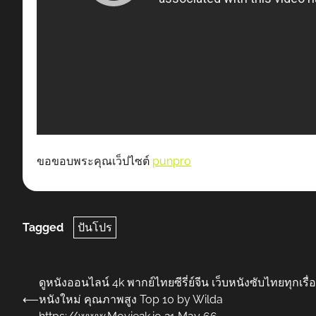
ขอขอบพระคุณเว็ปไซต์
punpro
Tagged
ปันโปร
ดูหนังออนไลน์ 4k พากย์ไทยซีรี่ย์จีน เว็บหนังซับไทยทุกเรื่
แนะแนว
⟵
หนังใหม่ คุณภาพสูง Top 10 by Wilda
เรื่อง