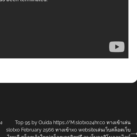
อง
Top 95 by Ouida https://M.slotxo24hr.co ทางเข้าเล่น
slotxo February 2566 ทางเข้าxo websiteเล่นเว็บสล็อตเว็บ