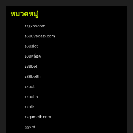
หมวดหมู่
123xos.com
1688vegasx.com
168slot
168สล็อต
188bet
188betth
1xbet
1xbetth
1xbit1
1xgameth.com
55slot