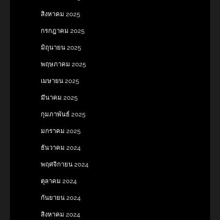
สิงหาคม 2025
กรกฎาคม 2025
มิถุนายน 2025
พฤษภาคม 2025
เมษายน 2025
มีนาคม 2025
กุมภาพันธ์ 2025
มกราคม 2025
ธันวาคม 2024
พฤศจิกายน 2024
ตุลาคม 2024
กันยายน 2024
สิงหาคม 2024