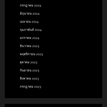
กรกฎาคม 2024
มิถุนายน 2024
เมษายน 2024
กุมภาพันธ์ 2024
มกราคม 2024
ธันวาคม 2023
พฤศจิกายน 2023
ตุลาคม 2023
กันยายน 2023
สิงหาคม 2023
กรกฎาคม 2023