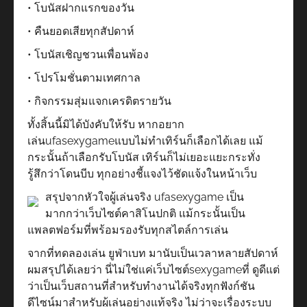
• โบนัสฝากแรกของวัน
• คืนยอดเสียทุกสัปดาห์
• โบนัสเชิญชวนเพื่อนพ้อง
• โปรโมชั่นตามเทศกาล
• กิจกรรมสุ่มแจกเครดิตรายวัน
ทั้งสิ้นนี้มิได้บังคับให้รับ หากอยาก
เล่นufasexygameแบบไม่ทำเทิร์นก็เลือกได้เลย แม้
กระนั้นถ้าเลือกรับโบนัส เทิร์นก็ไม่เยอะแยะกระทั่ง
รู้สึกว่าโดนบีบ ทุกอย่างชี้แจงไว้ชัดแจ้งในหน้าเว็บ
สรุปจากหัวใจผู้เล่นจริง ufasexygame เป็น
มากกว่าเว็บไซต์คาสิโนปกติ แม้กระนั้นเป็น
แพลตฟอร์มที่พร้อมรองรับทุกสไตล์การเล่น
จากที่ทดลองเล่น ยูฟ่าเบท มานับเป็นเวลาหลายสัปดาห์
ผมสรุปได้เลยว่า นี่ไม่ใช่แค่เว็บไซต์sexygameที่ ดูดีแต่
ว่าเป็นเว็บสถานที่สำหรับทำงานได้จริงทุกฟังก์ชัน
ดีไซน์มาสำหรับผู้เล่นอย่างแท้จริง ไม่ว่าจะเรื่องระบบ