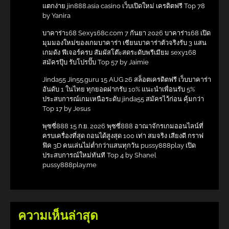
แตกง่าย jin888.asia casino เว็บเปิดใหม่ เครดิตฟรี Top 78
by Yanira
บาคาร่า168 Sexy168c.com 7 กันยา 2026 บาคาร่า168 เปิด
มุมมองใหม่ของเกมบาคาร่า เซียนบาคาร่าตัวจริงรับ 3 แสน
เกมดัง ฟีเจอร์ครบ สัมผัสโต๊ะสดระดับพรีเมียม sexy168
สมัครปุ๊บ รับโปรปั๊บ Top 57 by Jaimie
Jinda55 Jin55.guru 15 AUG 26 สล็อตเครดิตฟรี เว็บบาคาร่า
อันดับ 1 ในไทย ทุกยอดฝากรับ 10% แนะนำเพื่อนรับ 5%
ประสบการณ์เกมเหนือระดับ jinda55 สมัครไว้ก่อน คุ้มกว่า
Top 17 by Jesus
พุซซี่888 15 ก.ย. 2026 พุซซี่888 อาณาจักรเกมออนไลน์ที่
ครบเครื่องที่สุด ถอนได้สูงสุด 100 เท่า สมจริง เสียงดี กราฟ
ฟิค 3D คนเล่นไม่ต่ำกว่าแสนทุกวัน pussy888play เปิด
ประสบการณ์ใหม่ทันที Top 4 by Shanel
pussy888play.me
ความเห็นล่าสุด