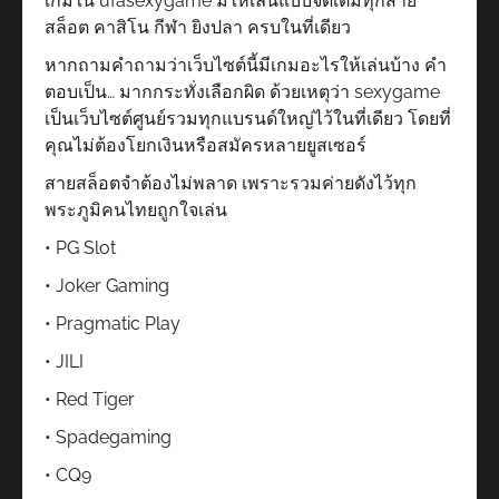
เกมใน ufasexygame มีให้เล่นแบบจัดเต็มทุกสาย
สล็อต คาสิโน กีฬา ยิงปลา ครบในที่เดียว
หากถามคำถามว่าเว็บไซต์นี้มีเกมอะไรให้เล่นบ้าง คำ
ตอบเป็น… มากกระทั่งเลือกผิด ด้วยเหตุว่า sexygame
เป็นเว็บไซต์ศูนย์รวมทุกแบรนด์ใหญ่ไว้ในที่เดียว โดยที่
คุณไม่ต้องโยกเงินหรือสมัครหลายยูสเซอร์
สายสล็อตจำต้องไม่พลาด เพราะรวมค่ายดังไว้ทุก
พระภูมิคนไทยถูกใจเล่น
• PG Slot
• Joker Gaming
• Pragmatic Play
• JILI
• Red Tiger
• Spadegaming
• CQ9