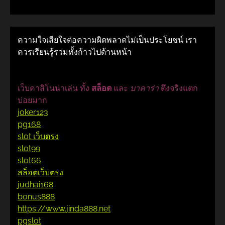
ความใจเสียใจต่อความผิดพลาดไม่เป็นประโยชน์ เรา
ควรเรียนรู้รวมทั้งก้าวไปด้านหน้า
เว็บคาสิโนน่าเล่น ทั้ง
สล็อต
และ
บาคาร่า
ตึงจริงแตก
บ่อยมาก
joker123
pg168
slot เว็บตรง
slot99
slot66
สล็อตเว็บตรง
judhai168
bonus888
https://www.jinda888.net
pgslot