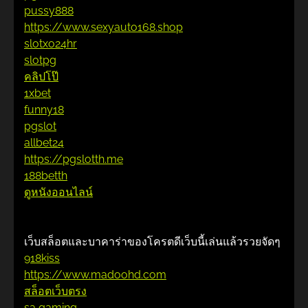
pussy888
https://www.sexyauto168.shop
slotxo24hr
slotpg
คลิปโป๊
1xbet
funny18
pgslot
allbet24
https://pgslotth.me
188betth
ดูหนังออนไลน์
เว็บสล็อตและบาคาร่าของโครตดีเว็บนี้เล่นแล้วรวยจัดๆ
918kiss
https://www.madoohd.com
สล็อตเว็บตรง
sa gaming