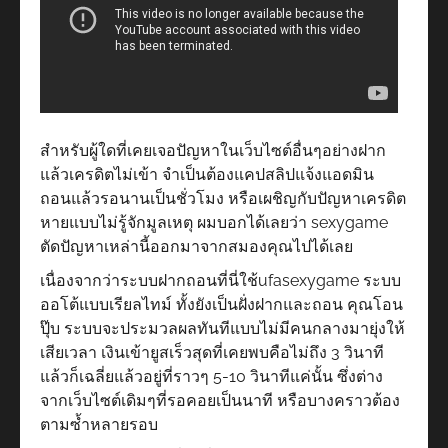
สำหรับผู้ใดที่เคยเจอปัญหาในเว็บไซต์อื่นๆอย่างฝาก
แล้วเครดิตไม่เข้า จำเป็นต้องแคปสลิปแจ้งแอดมิน
ถอนแล้วรอนานเป็นชั่วโมง หรือเผชิญกับปัญหาเครดิต
หายแบบไม่รู้จักมูลเหตุ ผมบอกได้เลยว่า sexygame
ตัดปัญหาเหล่านี้ออกมาจากสมองคุณไปได้เลย
เนื่องจากว่าระบบฝากถอนที่นี่ใช้ufasexygame ระบบ
ออโต้แบบเรียลไทม์ ทั้งยังเป็นฝั่งฝากและถอน คุณโอน
ปุ๊บ ระบบจะประมวลผลทันทีแบบไม่มีคนกลางมายุ่งให้
เสียเวลา เงินเข้ายูสเร็วสุดที่เคยพบคือไม่ถึง 3 วินาที
แล้วก็เฉลี่ยแล้วอยู่ที่ราวๆ 5-10 วินาทีแค่นั้น ซึ่งต่าง
จากเว็บไซต์เดิมๆที่รอคอยเป็นนาที หรือบางคราวต้อง
ตามซ้ำหลายรอบ