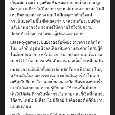
เว้นแต่ความเร็ว จุดที่ผมชื่นชมมากมายเป็นความ ถูก
ต้องและเสถียร ไม่มีอาการระบบล่มตอนฝากเยอะ ไม่มี
เครดิตหายกลางทาง และไม่มีเหตุฝากสำเร็จแม้
กระนั้นยอดไม่ขึ้น ซึ่งแสดงว่าเขาลงทุนกับระบบข้าง
หลังบ้านมากจริง รวมทั้งให้ความใส่ใจกับความ
ปลอดภัยเรื่องการเงินของผู้เล่นsexygame
ufasexygameระบบยังรองรับทั้งยัง ธนาคารหลักใน
ไทย แล้วก็ ทรูมันนี่วอลเล็ต เพิ่มความสะดวกให้กับผู้ที่
ไม่มีแอปธนาคารหรือต้องการฝากเงินเร็วแบบไม่ต้อง
คอย OTP ก็สามารถเพิ่มเติมผ่านวอลเล็ตได้เหมือนกัน
ผมลองถอนเงินอีกทั้งยอดเล็กหลักร้อย แล้วก็ยอดใหญ่
หลักหมื่นในขณะเร่งด่วนอย่างเย็นวันศุกร์ ยังไม่เคย
เผชิญกับปัญหาใดๆและก็ยอดฝากบัญชีตรงเผงทุกครั้ง
แบบไม่เคยพลาด ความรู้สึกเวลาใช้งานเป็นมั่นอก
มั่นใจได้เต็มที่ว่าเงินที่ฝากจะไม่หาย และก็เงินที่ถอนจะ
ได้ครบโดยไม่มีเลื่อน ไม่มีดีเลย์ ไม่ต้องขอคืนดีทีมงาน
แบบแต่ก่อน