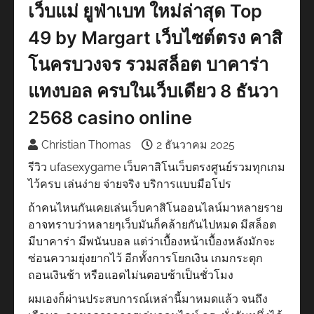
เว็บแม่ ยูฟ่าเบท ใหม่ล่าสุด Top
49 by Margart เว็บไซต์ตรง คาสิ
โนครบวงจร รวมสล็อต บาคาร่า
แทงบอล ครบในเว็บเดียว 8 ธันวา
2568 casino online
Christian Thomas
2 ธันวาคม 2025
รีวิว ufasexygame เว็บคาสิโนเว็บตรงศูนย์รวมทุกเกม
ไว้ครบ เล่นง่าย จ่ายจริง บริการแบบมือโปร
ถ้าคนไหนกันเคยเล่นเว็บคาสิโนออนไลน์มาหลายราย
อาจทราบว่าหลายๆเว็บมันก็คล้ายกันไปหมด มีสล็อต
มีบาคาร่า มีพนันบอล แต่ว่าเบื้องหน้าเบื้องหลังมักจะ
ซ่อนความยุ่งยากไว้ อีกทั้งการโยกเงิน เกมกระตุก
ถอนเงินช้า หรือแอดไม่นตอบช้าเป็นชั่วโมง
ผมเองก็ผ่านประสบการณ์เหล่านี้มาหมดแล้ว จนถึง