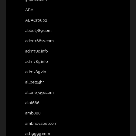
ABA
ABAGroup2
abbet789.com
aden168ss.com
adm789.info
adm789.info
adm789.vip
allbet24hr
allone745s.com
alot666
amb888
ambnovabet.com
asb9999.com