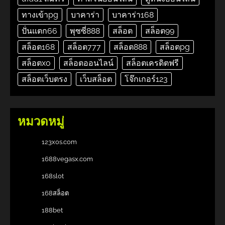
ทางเข้าpg
บาคาร่า
บาคาร่า168
ปั่นแตก66
พุซซี่888
สล็อต
สล็อต99
สล็อต168
สล็อต777
สล็อต888
สล็อตpg
สล็อตxo
สล็อตออนไลน์
สล็อตเครดิตฟรี
สล็อตเว็บตรง
เว็บสล็อต
โจ๊กเกอร์123
หมวดหมู่
123xos.com
1688vegasx.com
168slot
168สล็อต
188bet