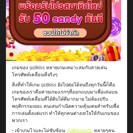
เกมของ 918kiss หลายเกมเหมาะสมกับสายเล่น
โทรศัพท์เคลื่อนที่จริงๆ
สิ่งที่ทำให้เกม 918kiss ยังไปต่อได้จนถึงทุกวันนี้ก็คือ
เกมของเราคือค่ายเกมแรกๆที่ออกแบบมาเพื่อเล่นบน
โทรศัพท์เคลื่อนที่ได้ดิบได้ดีมากมาย ไม่ต้องปรับ
พฤติกรรมเยอะ คนเล่นกำเนิดความคุ้นเคยสำหรับเพื่อ
การเล่นตั้งแต่แรก ทำให้ทุกคนต่างเทใจให้กับเกมของ
พวกเรา
• เข้าเกมไวและไม่ซับซ้อน:
918kissauto
หลายๆคน