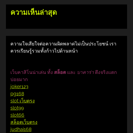
ความเห็นล่าสุด
ความใจเสียใจต่อความผิดพลาดไม่เป็นประโยชน์ เรา
ควรเรียนรู้รวมทั้งก้าวไปด้านหน้า
เว็บคาสิโนน่าเล่น ทั้ง
สล็อต
และ
บาคาร่า
ตึงจริงแตก
บ่อยมาก
joker123
pg168
slot เว็บตรง
slot99
slot66
สล็อตเว็บตรง
judhai168