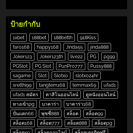
ป้ายกำกับ
1xbet
188bet
188betth
918Kiss
faro168
happy168
Jinda55
jinda888
Joker123
Joker123th
live22
PG
pg99
PGSlot
PG Slot
PunPro777
Pussy888
sagame
Slot
Slotxo
slotxo24hr
sretthi99
tangtem168
temmax69
ufad1
ufad1 สมัคร
คาสิโนออนไลน์
ดูหนังออนไลน์
ทางเข้าpg
บาคาร่า
บาคาร่า168
ปั่นแตก66
พุซซี่888
สล็อต
สล็อต99
สล็อต168
สล็อต777
สล็อต888
สล็อตpg
สล็อตxo
สล็อตออนไลน์
สล็อตเครดิตฟรี