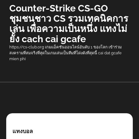
Skip
Counter-Strike CS-GO
to
ชุมชนชาว CS รวมเทคนิคการ
content
เล่น เพื่อความเป็นหนึ่ง แทงไม่
ยั้ง cach cai gcafe
https://cs-club.org เกมแอ็คชันออนไลน์อันดับ 1 ของโลก เข้าร่วม
สงครามที่สมจริงที่สุดในเกมเล่นเป็นทีมที่โด่งดังที่สุดนี้ cai dat gcafe
mien phi
แทงบอล