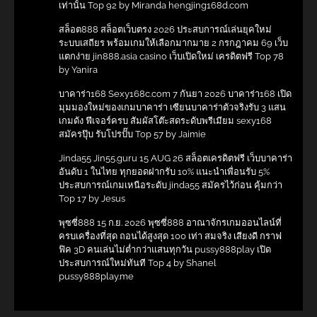
เท่านั้น Top 92 by Miranda hengjing168d.com
สล็อต888 สล็อตเว็บตรง 2026 ประสบการณ์เล่นยุคใหม่
ระบบเสถียร พร้อมเกมให้เลือกมากมาย 2 กรกฎาคม 69 เว็บ
แตกง่าย jin888.asia casino เว็บเปิดใหม่ เครดิตฟรี Top 78
by Yanira
บาคาร่า168 Sexy168c.com 7 กันยา 2026 บาคาร่า168 เปิด
มุมมองใหม่ของเกมบาคาร่า เซียนบาคาร่าตัวจริงรับ 3 แสน
เกมดัง ฟีเจอร์ครบ สัมผัสโต๊ะสดระดับพรีเมียม sexy168
สมัครปุ๊บ รับโปรปั๊บ Top 57 by Jaimie
Jinda55 Jin55.guru 15 AUG 26 สล็อตเครดิตฟรี เว็บบาคาร่า
อันดับ 1 ในไทย ทุกยอดฝากรับ 10% แนะนำเพื่อนรับ 5%
ประสบการณ์เกมเหนือระดับ jinda55 สมัครไว้ก่อน คุ้มกว่า
Top 17 by Jesus
พุซซี่888 15 ก.ย. 2026 พุซซี่888 อาณาจักรเกมออนไลน์ที่
ครบเครื่องที่สุด ถอนได้สูงสุด 100 เท่า สมจริง เสียงดี กราฟ
ฟิค 3D คนเล่นไม่ต่ำกว่าแสนทุกวัน pussy888play เปิด
ประสบการณ์ใหม่ทันที Top 4 by Shanel
pussy888play.me