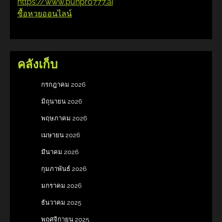
https://www.punpro777.ai
ซื้อหวยออนไลน์
คลังเก็บ
กรกฎาคม 2026
มิถุนายน 2026
พฤษภาคม 2026
เมษายน 2026
มีนาคม 2026
กุมภาพันธ์ 2026
มกราคม 2026
ธันวาคม 2025
พฤศจิกายน 2025