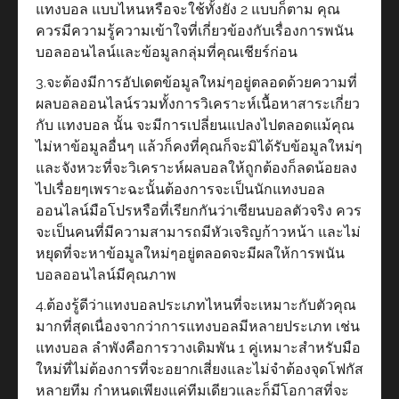
แทงบอล แบบไหนหรือจะใช้ทั้งยัง 2 แบบก็ตาม คุณ
ควรมีความรู้ความเข้าใจที่เกี่ยวข้องกับเรื่องการพนัน
บอลออนไลน์และข้อมูลกลุ่มที่คุณเชียร์ก่อน
3.จะต้องมีการอัปเดตข้อมูลใหม่ๆอยู่ตลอดด้วยความที่
ผลบอลออนไลน์รวมทั้งการวิเคราะห์เนื้อหาสาระเกี่ยว
กับ แทงบอล นั้น จะมีการเปลี่ยนแปลงไปตลอดแม้คุณ
ไม่หาข้อมูลอื่นๆ แล้วก็คงที่คุณก็จะมิได้รับข้อมูลใหม่ๆ
และจังหวะที่จะวิเคราะห์ผลบอลให้ถูกต้องก็ลดน้อยลง
ไปเรื่อยๆเพราะฉะนั้นต้องการจะเป็นนักแทงบอล
ออนไลน์มือโปรหรือที่เรียกกันว่าเซียนบอลตัวจริง ควร
จะเป็นคนที่มีความสามารถมีหัวเจริญก้าวหน้า และไม่
หยุดที่จะหาข้อมูลใหม่ๆอยู่ตลอดจะมีผลให้การพนัน
บอลออนไลน์มีคุณภาพ
4.ต้องรู้ดีว่าแทงบอลประเภทไหนที่จะเหมาะกับตัวคุณ
มากที่สุดเนื่องจากว่าการแทงบอลมีหลายประเภท เช่น
แทงบอล ลำพังคือการวางเดิมพัน 1 คู่เหมาะสำหรับมือ
ใหม่ที่ไม่ต้องการที่จะอยากเสี่ยงและไม่จำต้องจุดโฟกัส
หลายทีม กำหนดเพียงแค่ทีมเดียวและก็มีโอกาสที่จะ