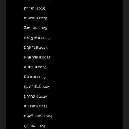
ตุลาคม 2025
กันยายน 2025
สิงหาคม 2025
กรกฎาคม 2025
มิถุนายน 2025
พฤษภาคม 2025
เมษายน 2025
มีนาคม 2025
กุมภาพันธ์ 2025
มกราคม 2025
ธันวาคม 2024
พฤศจิกายน 2024
ตุลาคม 2024