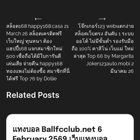
⟵
⟶
แนะแนว
สล็อต168 happy168.casa 21
โจ๊กเกอร์123 webแตกง่าย
เรื่อง
March 26 สล็อตเครดิตฟรี
สล็อตเว็บตรง อันดับ 1 ระบบ
เว็บใหญ่ ทุนหนา ต้อง
ออโต้ ไม่มีขั้นต่ำ รองรับมือ
แฮปปี้168 แจกสมาชิกใหม่
ถือ 100% คาสิโน เว็บแม่ ใหม่
500 เชื่อถือได้มีใบการันตี
ล่าสุด Top 66 by Margarita
เล่นเสีย จ่ายคืน happy168
Joker123auto.mobi 2
ทองแพงไม่ต้องซื้อ สมาชิกที่นี่
มีนาคม 26
ได้ฟรี Top 76 by Dollie
Related Posts
แทงบอล Ballfcclub.net 6
February 2569 เว็บแทงบอล