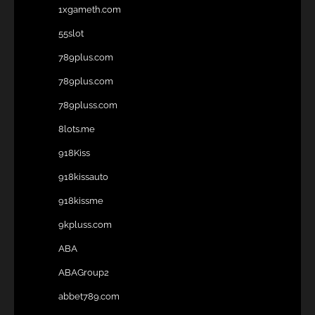
1xgameth.com
55slot
789plus.com
789plus.com
789pluss.com
8lots.me
918Kiss
918kissauto
918kissme
9kpluss.com
ABA
ABAGroup2
abbet789.com