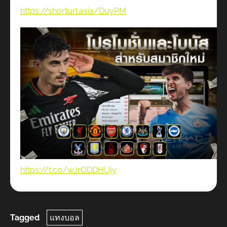
https://shorturl.asia/DuyPM
https://t.co/wJrODDHUjy
Tagged
แทงบอล