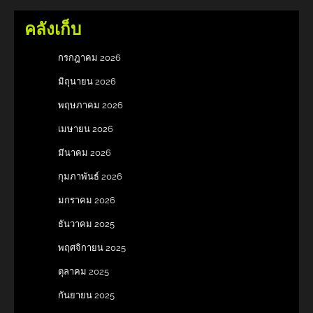
คลังเก็บ
กรกฎาคม 2026
มิถุนายน 2026
พฤษภาคม 2026
เมษายน 2026
มีนาคม 2026
กุมภาพันธ์ 2026
มกราคม 2026
ธันวาคม 2025
พฤศจิกายน 2025
ตุลาคม 2025
กันยายน 2025