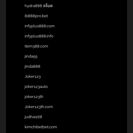
hydra888 สล็อต
ib888pro.bet
infyplus888.com
infyplus888.info
item388.com
jinda55
jinda888
Joker123
joker123auto
joker123th
Joker123th.com
judhai168
kimchibetbet.com