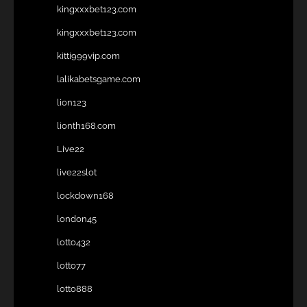
kingxxxbet123.com
kingxxxbet123.com
kitti999vip.com
lalikabetsgame.com
lion123
lionth168.com
Live22
live22slot
lockdown168
london45
lotto432
lotto77
lotto888