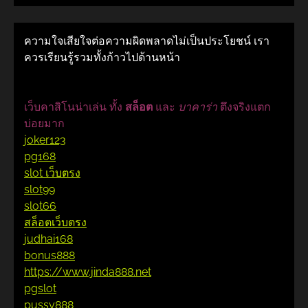
ความใจเสียใจต่อความผิดพลาดไม่เป็นประโยชน์ เรา
ควรเรียนรู้รวมทั้งก้าวไปด้านหน้า
เว็บคาสิโนน่าเล่น ทั้ง
สล็อต
และ
บาคาร่า
ตึงจริงแตก
บ่อยมาก
joker123
pg168
slot เว็บตรง
slot99
slot66
สล็อตเว็บตรง
judhai168
bonus888
https://www.jinda888.net
pgslot
pussy888