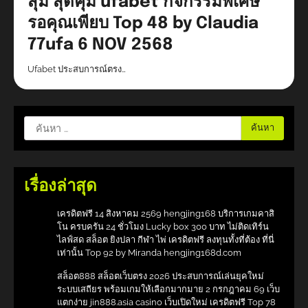
สุ่ม สุดคุ้ม ufabet กิจกรรมพิเศษ
รอคุณเพียบ Top 48 by Claudia
77ufa 6 NOV 2568
Ufabet ประสบการณ์ตรง…
ค้นหา
สำหรับ:
เรื่องล่าสุด
เครดิตฟรี 14 สิงหาคม 2569 hengjing168 บริการเกมคาสิ
โน ครบครัน 24 ชั่วโมง Lucky box 300 บาท ไม่ติดเทิร์น
ไลฟ์สด สล็อต ยิงปลา กีฬา ไพ่ เครดิตฟรี ลงทุนทั้งที่ต้อง ที่นี่
เท่านั้น Top 92 by Miranda hengjing168d.com
สล็อต888 สล็อตเว็บตรง 2026 ประสบการณ์เล่นยุคใหม่
ระบบเสถียร พร้อมเกมให้เลือกมากมาย 2 กรกฎาคม 69 เว็บ
แตกง่าย jin888.asia casino เว็บเปิดใหม่ เครดิตฟรี Top 78