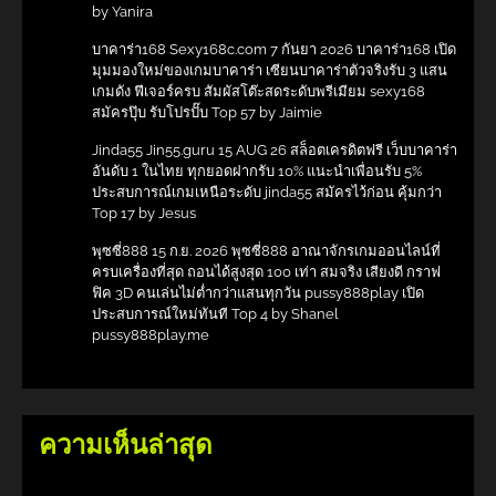
by Yanira
บาคาร่า168 Sexy168c.com 7 กันยา 2026 บาคาร่า168 เปิด
มุมมองใหม่ของเกมบาคาร่า เซียนบาคาร่าตัวจริงรับ 3 แสน
เกมดัง ฟีเจอร์ครบ สัมผัสโต๊ะสดระดับพรีเมียม sexy168
สมัครปุ๊บ รับโปรปั๊บ Top 57 by Jaimie
Jinda55 Jin55.guru 15 AUG 26 สล็อตเครดิตฟรี เว็บบาคาร่า
อันดับ 1 ในไทย ทุกยอดฝากรับ 10% แนะนำเพื่อนรับ 5%
ประสบการณ์เกมเหนือระดับ jinda55 สมัครไว้ก่อน คุ้มกว่า
Top 17 by Jesus
พุซซี่888 15 ก.ย. 2026 พุซซี่888 อาณาจักรเกมออนไลน์ที่
ครบเครื่องที่สุด ถอนได้สูงสุด 100 เท่า สมจริง เสียงดี กราฟ
ฟิค 3D คนเล่นไม่ต่ำกว่าแสนทุกวัน pussy888play เปิด
ประสบการณ์ใหม่ทันที Top 4 by Shanel
pussy888play.me
ความเห็นล่าสุด