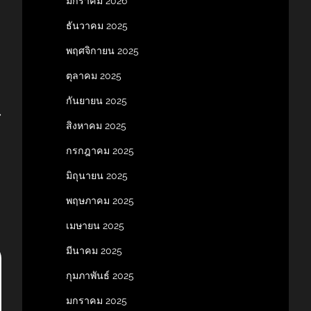
มกราคม 2026
ธันวาคม 2025
พฤศจิกายน 2025
ตุลาคม 2025
กันยายน 2025
⟶
สิงหาคม 2025
กรกฎาคม 2025
มิถุนายน 2025
พฤษภาคม 2025
เมษายน 2025
มีนาคม 2025
กุมภาพันธ์ 2025
มกราคม 2025