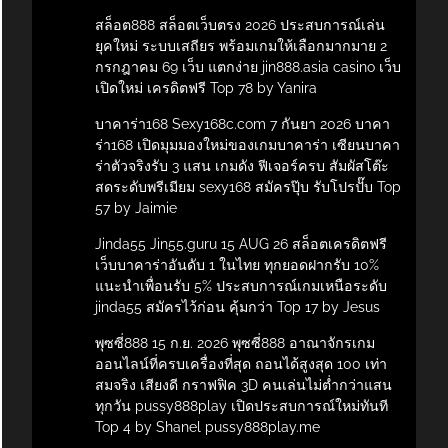
สล็อต888 สล็อตเว็บตรง 2026 ประสบการณ์เล่น
ยุคใหม่ ระบบเสถียร พร้อมเกมให้เลือกมากมาย 2
กรกฎาคม 69 เว็บ แตกง่าย jin888.asia casino เว็บ
เปิดใหม่ เครดิตฟรี Top 78 by Yanira
บาคาร่า168 Sexy168c.com 7 กันยา 2026 บาคา
ร่า168 เปิดมุมมองใหม่ของเกมบาคาร่า เซียนบาคา
ร่าตัวจริงรับ 3 แสน เกมดัง ฟีเจอร์ครบ สัมผัสโต๊ะ
สดระดับพรีเมียม sexy168 สมัครปุ๊บ รับโปรปั๊บ Top
57 by Jaimie
Jinda55 Jin55.guru 15 AUG 26 สล็อตเครดิตฟรี
เว็บบาคาร่าอันดับ 1 ในไทย ทุกยอดฝากรับ 10%
แนะนำเพื่อนรับ 5% ประสบการณ์เกมเหนือระดับ
jinda55 สมัครไว้ก่อน คุ้มกว่า Top 17 by Jesus
พุซซี่888 15 ก.ย. 2026 พุซซี่888 อาณาจักรเกม
ออนไลน์ที่ครบเครื่องที่สุด ถอนได้สูงสุด 100 เท่า
สมจริง เสียงดี กราฟฟิค 3D คนเล่นไม่ต่ำกว่าแสน
ทุกวัน pussy888play เปิดประสบการณ์ใหม่ทันที
Top 4 by Shanel pussy888play.me