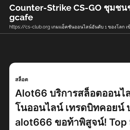
Skip
Counter-Strike CS-GO ชุมชนชาว
to
gcafe
content
https://cs-club.org เกมแอ็คชันออนไลน์อันดับ 1 ของโลก เข้าร่
สล็อต
Alot66 บริการสล็อตออนไลน
โนออนไลน์ เทรดบิทคอยน์ บ
alot666 ขอท้าพิสูจน์! Top