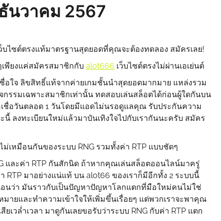
ธันวาคม 2567
ี้ เว็บไซต์ตรงแท้มาตรฐานสุดยอดที่คุณจะต้องทดลอง สมัครเลย!
ยๆเพียงแค่สมัครสมาชิกกับ
alot666
เว็บไซต์ตรงไม่ผ่านเอเย่นต์
เชื่อใจ ลิขสิทธิ์แท้จากค่ายเกมชั้นนำสุดยอดมากมาย แหล่งรวม
จกรรมเฉพาะสมาชิกเท่านั้น ทดสอบเล่นสล็อตได้ก่อนผู้ใดกันบน
เชื่อวันตลอด 1 วันโดยมีแอดไม่นรอดูแลคุณ รับประกันความ
ณะนี้ ลงทะเบียนใหม่แล้วมาบันเทิงใจไปกับเรากันนะครับ สมัคร
ไม่เหมือนกันของระบบ RNG รวมทั้งค่า RTP แบบชัดๆ
และค่า RTP กันสักนิด ถ้าหากคุณเล่นสล็อตออนไลน์มาครู่
 RTP มาอย่างแน่แท้ บน alot66 ของเราก็มีอีกทั้ง 2 ระบบนี้
่นอนว่า มันราวกับเป็นปัญหาปัญหาโลกแตกที่มือใหม่คนไม่ใช่
มายและทำความเข้าใจให้เพิ่มขึ้นเรื่อยๆ แต่พวกเราจะพาคุณ
การเสียเวล่ำเวลา มาดูกันเลยขอรับว่าระบบ RNG กับค่า RTP แตก