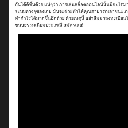
กันได้ดีขึ้นด้วย แน่ๆว่า การเล่นสล็อตออนไลน์นั้นมีอะไ
ระบบต่างๆของเกม มันจะช่วยทำให้คุณสามารถเอาชนะเกมสล็
ทำกำไรได้มากขึ้นอีกด้วย ด้วยเหตุนี้ อย่าลืมมาลงทะเบียน
ขนบธรรมเนียมประเพณี สมัครเลย!