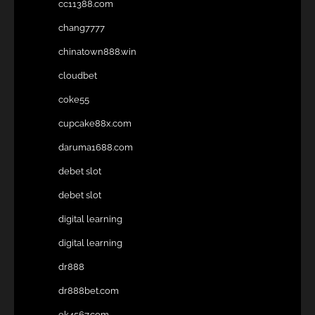
cc11388.com
chang7777
chinatown888.win
cloudbet
coke55
cupcake88x.com
daruma1688.com
debet slot
debet slot
digital learning
digital learning
dr888
dr888bet.com
ek4567.com