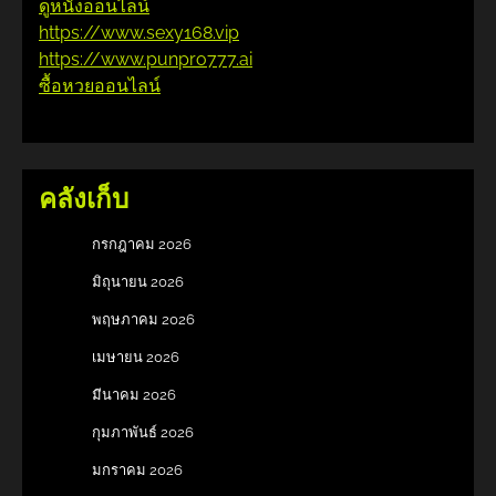
ดูหนังออนไลน์
https://www.sexy168.vip
https://www.punpro777.ai
ซื้อหวยออนไลน์
คลังเก็บ
กรกฎาคม 2026
มิถุนายน 2026
พฤษภาคม 2026
เมษายน 2026
มีนาคม 2026
กุมภาพันธ์ 2026
มกราคม 2026