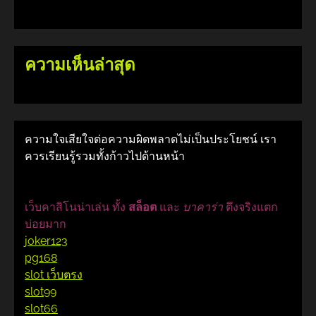
ความเห็นล่าสุด
ความใจเสียใจต่อความผิดพลาดไม่เป็นประโยชน์ เรา
ควรเรียนรู้รวมทั้งก้าวไปด้านหน้า
เว็บคาสิโนน่าเล่น ทั้ง
สล็อต
และ
บาคาร่า
ตึงจริงแตก
บ่อยมาก
joker123
pg168
slot เว็บตรง
slot99
slot66