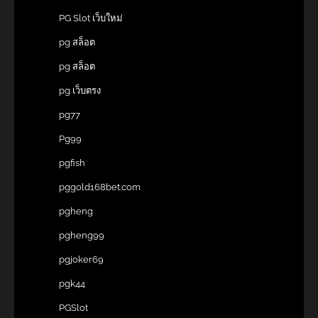
PG Slot เว็บใหม่
pg สล็อต
pg สล็อต
pg เว็บตรง
pg77
Pg99
pgfish
pggold168bet.com
pgheng
pgheng99
pgjoker69
pgk44
PGSlot