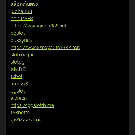
สล็อตเว็บตรง
judhai168
bonus888
https://www.jinda888.net
pgslot
pussy888
https://www.sexyauto168.shop
slotxo24hr
slotpg
คลิปโป๊
1xbet
funny18
pgslot
allbet24
https://pgslotth.me
188betth
ดูหนังออนไลน์