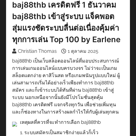
baj88thb เครดิตฟรี 1 ธันวาคม
baj88thb เข้าสู่ระบบ แจ็คพอต
สุ่มแรงชัดระบบลื่นต่อเนื่องคุ้มค่า
ทุกการเล่น Top 100 by Earlene
Christian Thomas
1 ตุลาคม 2025
baj88thb เป็นเว็บสล็อตออนไลน์ที่มอบประสบการณ์
การเล่นเกมออนไลน์แบบครบวงจร ไม่ว่าจะเป็นเกม
สล็อตแตกง่าย คาสิโนสด หรือเกมพนันรูปแบบใหม่ ผู้
เล่นสามารถเริ่มได้อย่างเร็วเพียงทำการ baj88thb
สมัคร และก็เข้าระบบได้ทันทีผ่าน baj88thb เข้าสู่
ระบบ นอกเหนือจากนั้นยังมีโปรโมชั่นสุดคุ้ม
baj88thb เครดิตฟรี แจกจริงทุกวัน เพื่อช่วยเพิ่มทุน
และก็ช่องทางในการสร้างผลกำไรให้กับผู้เล่นทุกคน
เหตุผลที่ควรที่จะทำการเลือก baj88thb
1. ระบบสมัครเป็นสมาชิกง่ายแล้วก็เร็ว