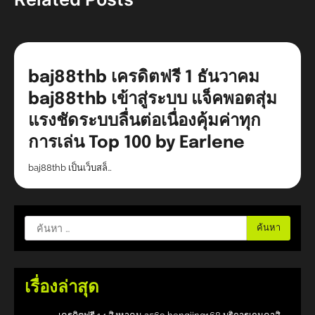
baj88thb เครดิตฟรี 1 ธันวาคม
baj88thb เข้าสู่ระบบ แจ็คพอตสุ่ม
แรงชัดระบบลื่นต่อเนื่องคุ้มค่าทุก
การเล่น Top 100 by Earlene
baj88thb เป็นเว็บสล็…
ค้นหา
สำหรับ:
เรื่องล่าสุด