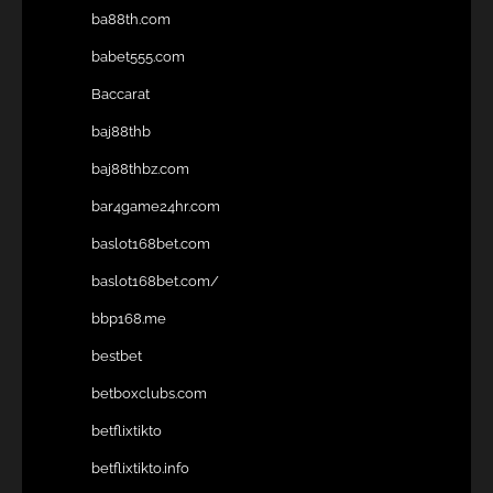
ba88th.com
babet555.com
Baccarat
baj88thb
baj88thbz.com
bar4game24hr.com
baslot168bet.com
baslot168bet.com/
bbp168.me
bestbet
betboxclubs.com
betflixtikto
betflixtikto.info