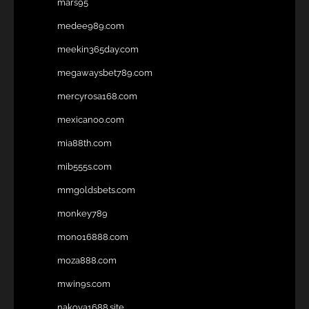
mars95
medee989.com
meekin365day.com
megawaysbet789.com
mercyrosa168.com
mexicanoo.com
mia88th.com
mib555s.com
mmgoldsbets.com
monkey789
mono16888.com
moza888.com
mwin9s.com
nakoya1688.site