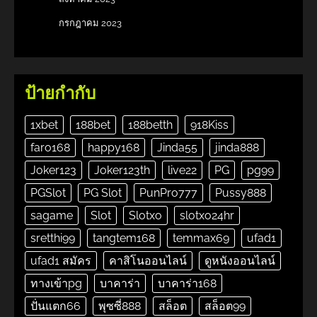
กรกฎาคม 2023
ป้ายกำกับ
1xbet
188bet
188betth
918Kiss
faro168
happy168
Jinda55
jinda888
Joker123
Joker123th
live22
PG
pg99
PGSlot
PG Slot
PunPro777
Pussy888
sagame
Slot
Slotxo
slotxo24hr
sretthi99
tangtem168
temmax69
ufad1
ufad1 สมัคร
คาสิโนออนไลน์
ดูหนังออนไลน์
ทางเข้าpg
บาคาร่า
บาคาร่า168
ปั่นแตก66
พุซซี่888
สล็อต
สล็อต99