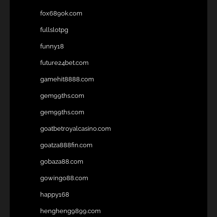
fox689ok.com
fullslotpg
funny18
future24bet.com
gamehit8888.com
gem99ths.com
gem99ths.com
goatbetroyalcasino.com
goatza888fin.com
gobaza88.com
gowingo88.com
happy168
hengheng9899.com