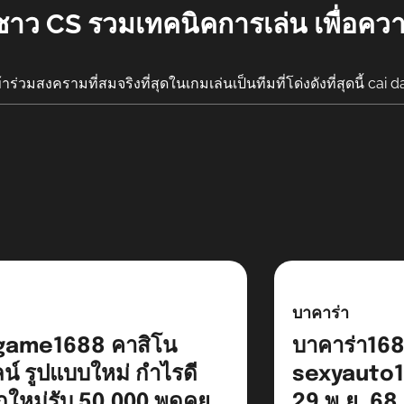
 CS รวมเทคนิคการเล่น เพื่อความเป
วมสงครามที่สมจริงที่สุดในเกมเล่นเป็นทีมที่โด่งดังที่สุดนี้ cai 
บาคาร่า
game1688 คาสิโน
บาคาร่า16
น์ รูปแบบใหม่ กำไรดี
sexyauto
กใหม่รับ 50,000 พูดคุย
29 พ.ย. 68