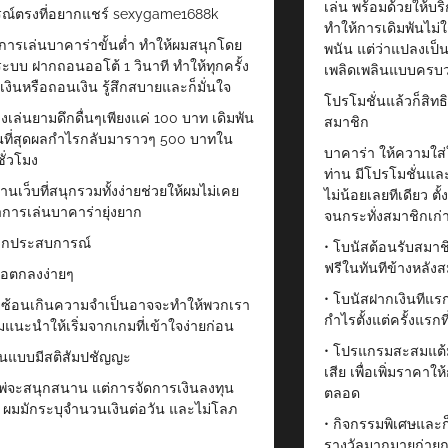
เล่น พร้อมด้วยให้บร
ณ์ตรงที่อยากแชร์ sexygame1688k
ทำให้การเดิมพันไม่ใ
การเล่นบาคาร่าขั้นต่ำ ทำให้ผมสนุกโดย
พนัน แต่ว่าแปลงเป
ระบบ ฝากถอนออโต้ 1 วินาที ทำให้ทุกครั้ง
เพลิดเพลินแบบครบ
มเงินหรือถอนเงิน รู้สึกสบายและก็มั่นใจ
โปรโมชั่นแล้วก็สิทธ
เล่นยามดึกดื่นๆเพียงแค่ 100 บาท เดิมพัน
สมาชิก
ในที่สุดผลกำไรกลับมาราวๆ 500 บาทใน
บาคาร่า ให้ความใส่
ชั่วโมง
ท่าน มีโปรโมชั่นแล
่านเว็บที่สนุกรวมทั้งง่ายช่วยให้ผมไม่เคย
ไม่น้อยเลยทีเดียว ตั
าการเล่นบาคาร่ายุ่งยาก
จนกระทั่งสมาชิกเก่า
จากประสบการณ์
• โบนัสต้อนรับสมาช
ฟรีในทันทีข้างหลังส
ข้อตกลงง่ายๆ
• โบนัสฝากเงินทีแรก
ซับซ้อนเกินความจำเป็นอาจจะทำให้พวกเรา
กำไรตั้งแต่ครั้งแรกท
มแนะนำให้เริ่มจากเกมที่เข้าใจง่ายก่อน
• โปรแกรมสะสมแต้
พันแบบมีสติสัมปชัญญะ
เสีย เพื่อเพิ่มราคาให้
ไพ่จะสนุกสนาน แต่การจัดการเงินลงทุน
ตลอด
ผมมักระบุจำนวนเงินต่อวัน และไม่โลภ
• กิจกรรมพิเศษและก็
รางวัลมากมายก่ายก