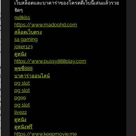
เว็บสล็อตและบาคาร่าของโครตดีเว็บนี้เล่นแล้วรวย
จัดๆ
สบการณ์เล่นบา
918kiss
ด้วยดีลเลอร์สาว
https://www.madoohd.com
พ่ผ่านระบบ
สล็อตเว็บตรง
จริง ทำให้ผู้
่ในคาสิโนชั้นแนว
sa gaming
ความสนุกสนาน
joker123
ะทึกใจครั้งใด
ดูหนัง
https://www.pussy888play.com
ย่างการเดิมพัน
พุซซี่888
บาคาร่าออนไลน์
ค่มีบาคาร่าแบบ
pg slot
่ายังมีรูปแบบการ
็นต้นว่า บาคาร่า
pg slot
ccarat), บาคา
pg99
ั่น,
บาคาร่า168
pg slot
ต๊ะพร้อมกัน
live22
t) ทำให้ผู้เล่น
ดูหนัง
งการเดิมพันให้
ดูหนังฟรี
รเล่นของตัวเอง
https://www.keepmovie.me