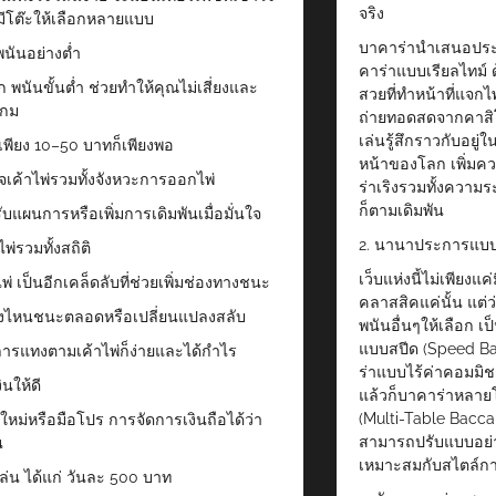
จริง
็มีโต๊ะให้เลือกหลายแบบ
บาคาร่านำเสนอประ
กพนันอย่างต่ำ
คาร่าแบบเรียลไทม์ 
ก พนันขั้นต่ำ ช่วยทำให้คุณไม่เสี่ยงและ
สวยที่ทำหน้าที่แจกไ
เกม
ถ่ายทอดสดจากคาสิโน
เล่นรู้สึกราวกับอยู
ันเพียง 10–50 บาทก็เพียงพอ
หน้าของโลก เพิ่ม
จเค้าไพ่รวมทั้งจังหวะการออกไพ่
ร่าเริงรวมทั้งความร
ก็ตามเดิมพัน
แผนการหรือเพิ่มการเดิมพันเมื่อมั่นใจ
2. นานาประการแบบอ
ไพ่รวมทั้งสถิติ
เว็บแห่งนี้ไม่เพียงแ
ไพ่ เป็นอีกเคล็ดลับที่ช่วยเพิ่มช่องทางชนะ
คลาสสิคแค่นั้น แต่ว
ฝั่งไหนชนะตลอดหรือเปลี่ยนแปลงสลับ
พนันอื่นๆให้เลือก เป
แบบสปีด (Speed Ba
การแทงตามเค้าไพ่ก็ง่ายและได้กำไร
ร่าแบบไร้ค่าคอมมิชช
ินให้ดี
แล้วก็บาคาร่าหลายโ
(Multi-Table Baccara
อใหม่หรือมือโปร การจัดการเงินถือได้ว่า
สามารถปรับแบบอย่า
น
เหมาะสมกับสไตล์กา
เล่น ได้แก่ วันละ 500 บาท