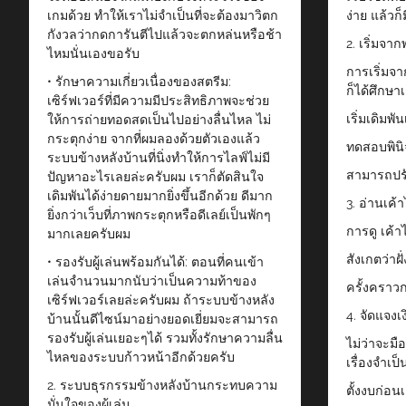
ง่าย แล้วก
เกมด้วย ทำให้เราไม่จำเป็นที่จะต้องมาวิตก
กังวลว่ากดการันตีไปแล้วจะตกหล่นหรือช้า
2. เริ่มจา
ไหมนั่นเองขอรับ
การเริ่มจา
• รักษาความเกี่ยวเนื่องของสตรีม:
ก็ได้ศึกษา
เซิร์ฟเวอร์ที่มีความมีประสิทธิภาพจะช่วย
เริ่มเดิมพ
ให้การถ่ายทอดสดเป็นไปอย่างลื่นไหล ไม่
กระตุกง่าย จากที่ผมลองด้วยตัวเองแล้ว
ทดสอบพินิ
ระบบข้างหลังบ้านที่นิ่งทำให้การไลฟ์ไม่มี
สามารถปรับ
ปัญหาอะไรเลยล่ะครับผม เราก็ตัดสินใจ
เดิมพันได้ง่ายดายมากยิ่งขึ้นอีกด้วย ดีมาก
3. อ่านเค้า
ยิ่งกว่าเว็บที่ภาพกระตุกหรือดีเลย์เป็นพักๆ
การดู เค้า
มากเลยครับผม
สังเกตว่า
• รองรับผู้เล่นพร้อมกันได้: ตอนที่คนเข้า
เล่นจำนวนมากนับว่าเป็นความท้าของ
ครั้งคราว
เซิร์ฟเวอร์เลยล่ะครับผม ถ้าระบบข้างหลัง
4. จัดแจงเง
บ้านนั้นดีไซน์มาอย่างยอดเยี่ยมจะสามารถ
รองรับผู้เล่นเยอะๆได้ รวมทั้งรักษาความลื่น
ไม่ว่าจะมื
ไหลของระบบก้าวหน้าอีกด้วยครับ
เรื่องจำเป็
2. ระบบธุรกรรมข้างหลังบ้านกระทบความ
ตั้งงบก่อน
มั่นใจของผู้เล่น