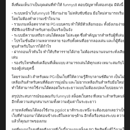
สิ่งที่ผมเห็นว่าเป็นจุดเด่นที่ทำให้ funny18 ตอบปัญหาทั้งสองกลุ่ม มีดังนี้
• ระบบหน้าเว็บfunny18 ใช้งานง่าย ไม่สลับซับซ้อน มือใหม่สามารถเริ่มเล่น
โดยไม่ต้องทำความเข้าใจนาน
• รวมเกมสล็อตจากค่าย PG แบบครบ ทำให้มีตัวเลือกเยอะ ทั้งยังเกมง่ายรวม
ที่มีฟีเจอร์ลึกสำหรับสายเป็นจริงเป็นจัง
• ระบบมีความเสถียร เล่นได้ตลอด ไม่สะดุด ซึ่งสำคัญมากสำหรับผู้ที่เล่นร
• โปรโมชั่นมีความหลากหลาย รองรับทั้งคนที่อยากลองเล่น และก็ผู้ที่อยากได
ทุนสำหรับในการได้กำไร
• ฝากถอนเร็วทันใจ ทำให้บริหารรายได้ง่าย ไม่ต้องรอนานจนกระทั่งเสียจั
เล่น
• รองรับโทรศัพท์เคลื่อนที่เต็มแบบ สามารถเล่นได้ทุกแห่ง เหมาะสมกับไลฟ์
ของผู้เล่นยุคนี้
โดยรวมแล้ว สำหรับผม PG เป็นเว็บที่ให้ความรู้สึกบาลานซ์ดีมาก เป็นไม่ง่าย
เหลือเกินสำหรับคนที่ต้องการมุ่งมั่น และไม่ยากเหลือเกินสำหรับมือใหม่ที่พึ่ง
ทำให้สามารถใช้งานได้ตลอดในระยะยาวแบบไม่ต้องแปลงเว็บบ่อยมาก
สรุปประสบการณ์ของผมกับ funny18 สล็อตเว็บตรง ที่เหมาะสำหรับคนที่อย
อีกทั้งความสนุกสนานรวมทั้งความคุ้มค่าในระยะยาว
ภายหลังที่ผมได้ลองใช้งาน pgslot มาสักระยะหนึ่ง จะต้องบอกเลยว่าเป็นอีก
เว็บที่ทำออกมาได้ค่อนข้างจะดีในหลายๆด้าน อีกทั้งเรื่องของระบบ ความเส
แล้วก็คุณภาพของเกม
จุดที่ผมถูกใจสูงที่สุดคือการที่เว็บนี้รวมเกมสล็อต PG ลิขสิทธิ์แท้ไว้ภายในที่