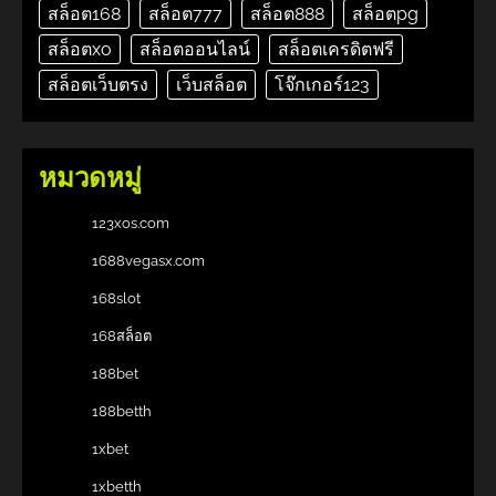
สล็อต168
สล็อต777
สล็อต888
สล็อตpg
สล็อตxo
สล็อตออนไลน์
สล็อตเครดิตฟรี
สล็อตเว็บตรง
เว็บสล็อต
โจ๊กเกอร์123
หมวดหมู่
123xos.com
1688vegasx.com
168slot
168สล็อต
188bet
188betth
1xbet
1xbetth