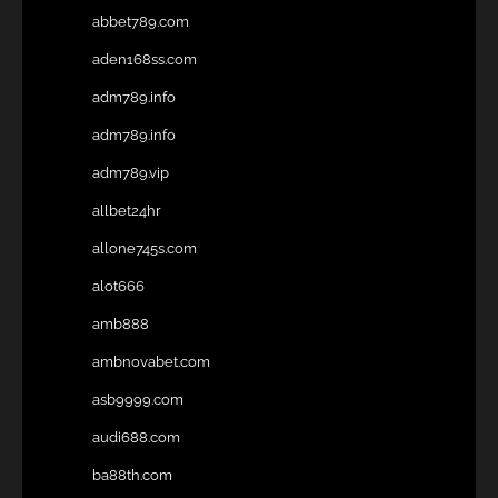
abbet789.com
aden168ss.com
adm789.info
adm789.info
adm789.vip
allbet24hr
allone745s.com
alot666
amb888
ambnovabet.com
asb9999.com
audi688.com
ba88th.com