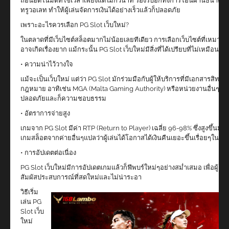
ถอนอัตโนมัติที่ใช้เวลาเพียงแต่ไม่กี่วินาที รองรับอีกทั้งการโอนผ่านธนาคาร
ทรูวอเลท ทำให้ผู้เล่นจัดการเงินได้อย่างเร็วแล้วก็ปลอดภัย
เพราะอะไรควรเลือก PG Slot เว็บใหม่?
ในตลาดที่มีเว็บไซต์สล็อตมากไม่น้อยเลยทีเดียว การเลือกเว็บไซต์ที่เหมาะ
อาจเกิดเรื่องยาก แม้กระนั้น PG Slot เว็บใหม่มีสิ่งที่ได้เปรียบที่ไม่เหมือนกับคู
• ความน่าไว้วางใจ
แม้จะเป็นเว็บใหม่ แต่ว่า PG Slot มักร่วมมือกับผู้ให้บริการที่มีเอกสารสิทธิ์
กฎหมาย อาทิเช่น MGA (Malta Gaming Authority) หรือหน่วยงานอื่นๆที่
ปลอดภัยและก็ความชอบธรรม
• อัตราการจ่ายสูง
เกมจาก PG Slot มีค่า RTP (Return to Player) เฉลี่ย 96-98% ซึ่งสูงขึ้นมากย
เกมสล็อตจากค่ายอื่นๆแปลว่าผู้เล่นได้โอกาสได้เงินคืนเยอะขึ้นเรื่อยๆในร
• การอัปเดตต่อเนื่อง
PG Slot เว็บใหม่มีการอัปเดตเกมแล้วก็ฟีพบร์ใหม่ๆอย่างสม่ำเสมอ เพื่อผู้เล่น
สัมผัสประสบการณ์ที่สดใหม่และไม่น่าระอา
วิธีเริ่ม
เล่น PG
Slot เว็บ
ใหม่