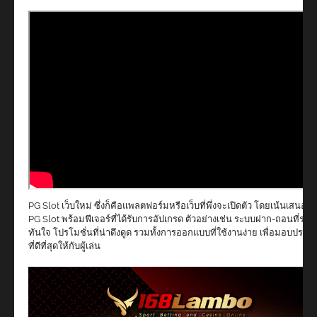
PG Slot เว็บใหม่ ซึ่งก็คือแพลตฟอร์มหรือเว็บที่พึ่งจะเปิดตัว โดยเน้นเสนอ
PG Slot พร้อมฟีเจอร์ที่ได้รับการอัปเกรด ตัวอย่างเช่น ระบบฝาก-ถอนที่รวดเ
ทันใจ โปรโมชั่นที่น่าดึงดูด รวมทั้งการออกแบบที่ใช้งานง่าย เพื่อมอบประ
ที่ดีที่สุดให้กับผู้เล่น