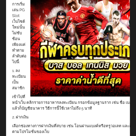
การเริ่ม
เล่น PG
Slot
เว็บไซต์
ใหม่นั้น
ไม่ซับ
ซ้อน
เพียงแค่
ทำตาม
ลำดับต่อ
ไปนี้:
1. ลง
ทะเบียน
เป็น
สมาชิก
เข้าไปที่
หน้าเว็บ คลิกรายการอาหารลงทะเบียน กรอกข้อมูลฐานราก เช่น ชื่อ เบอร์โ
แล้วก็บัญชีธนาคาร วิธีการนี้ใช้เวลาไม่ถึง 5 นาที
2. ฝากเงิน
เลือกช่องทางการฝากเงินที่สบาย เช่น โอนผ่านแบงค์หรือทรูวอเลท และก็รั
ตามโปรโมชั่นของเว็บ