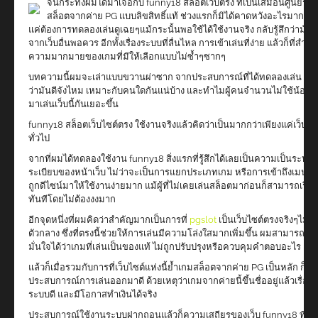
จนกระทั่งผมได้มาเจอกับ funny18 สล็อตเว็บตรง ที่เป็นเสมือนศูนย์รว
สล็อตจากค่าย PG แบบลิขสิทธิ์แท้ ช่วงแรกก็มิได้คาดหวังอะไรมากมาย
แค่ต้องการทดลองเล่นดูเฉยๆแม้กระนั้นพอใช้ได้ใช้งานจริง กลับรู้สึกว่ามัน
จากเว็บอื่นพอควร อีกทั้งเรื่องระบบที่ลื่นไหล การเข้าเล่นที่ง่าย แล้วก็ที่สำคั
ความมากมายของเกมที่มีให้เลือกแบบไม่ซ้ำๆซากๆ
บทความนี้ผมจะเล่าแบบขวานผ่าซาก จากประสบการณ์ที่ได้ทดลองเล่น fu
ว่ามันดีจังไหม เหมาะกับคนใดกันแน่บ้าง และทำไมผู้คนจำนวนไม่ใช้น้อยถึง
มาเล่นเว็บนี้กันเยอะขึ้น
funny18 สล็อตเว็บไซต์ตรง ใช้งานจริงแล้วคิดว่าเป็นมากกว่าเพียงแค่เว็บไซ
ทั่วไป
จากที่ผมได้ทดลองใช้งาน funny18 สิ่งแรกที่รู้สึกได้เลยเป็นความเป็นระบบ
ระเบียบของหน้าเว็บ ไม่ว่าจะเป็นการแยกประเภทเกม หรือการเข้าถึงเมนูต่
ถูกดีไซน์มาให้ใช้งานง่ายมาก แม้ผู้ที่ไม่เคยเล่นสล็อตมาก่อนก็สามารถเริ่มเ
ทันทีโดยไม่ต้องงงมาก
อีกจุดหนึ่งที่ผมคิดว่าสำคัญมากเป็นการที่
pgslot
เป็นเว็บไซต์ตรงจริงๆไม่ผ่
ตัวกลาง ซึ่งที่ตรงนี้ช่วยให้การเล่นมีความโล่งใสมากเพิ่มขึ้น ผมสามารถมั่
มั่นใจได้ว่าเกมที่เล่นเป็นของแท้ ไม่ถูกปรับปรุงหรือควบคุมคำตอบอะไร
แล้วก็เมื่อรวมกับการที่เว็บไซต์แห่งนี้ย้ำเกมสล็อตจากค่าย PG เป็นหลัก ก็ยิ่
ประสบการณ์การเล่นออกมาดี ด้วยเหตุว่าเกมจากค่ายนี้ขึ้นชื่ออยู่แล้วเรื่อ
ระบบดี และมีโอกาสทำเงินได้จริง
ประสบการณ์ใช้งานระบบฝากถอนแล้วก็ความเสถียรของเว็บ funny18 ที่เป็