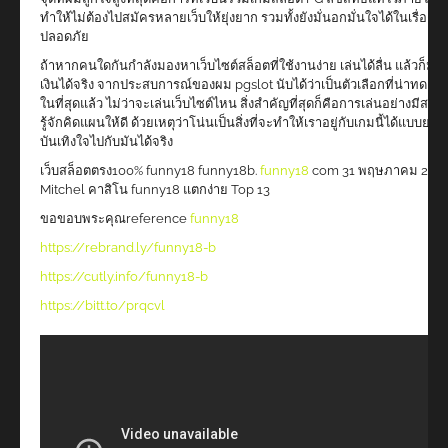
ทำให้ไม่ต้องไปสมัครหลายเว็บให้ยุ่งยาก รวมทั้งยังมั่นอกมั่นใจได้ในเรื่อง
ปลอดภัย
ถ้าหากคนใดกันกำลังมองหาเว็บไซต์สล็อตที่ใช้งานง่าย เล่นได้ลื่น แล้วก็ม
เงินได้จริง จากประสบการณ์ของผม pgslot นับได้ว่าเป็นตัวเลือกที่น่าทดลอ
ในที่สุดแล้ว ไม่ว่าจะเล่นเว็บไซต์ไหน สิ่งสำคัญที่สุดก็คือการเล่นอย่างมีสติ ร
รู้จักคิดแผนให้ดี ด้วยเหตุว่าโน่นเป็นสิ่งที่จะทำให้เราอยู่กับเกมนี้ได้แบบยาว
บันเทิงใจไปกับมันได้จริง
เว็บสล็อตตรง100% funny18 funny18b.
funny18
com 31 พฤษภาคม 256
Mitchel คาสิโน funny18 แตกง่าย Top 13
ขอขอบพระคุณreference
funny18
https://rebrand.ly/funny18-b
https://cutly.info/funny18-b
https://bitt.to/prqcvl