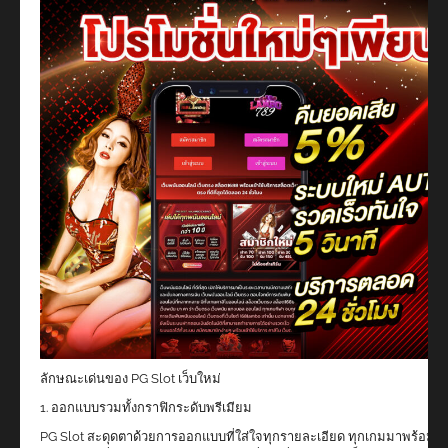
ลักษณะเด่นของ PG Slot เว็บใหม่
1. ออกแบบรวมทั้งกราฟิกระดับพรีเมียม
PG Slot สะดุดตาด้วยการออกแบบที่ใส่ใจทุกรายละเอียด ทุกเกมมาพร้อมภ