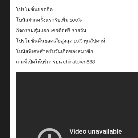
โปรโมชั่นยอดฮิต
โบนัสฝากครั้งแรกรับเพิ่ม 100%
กิจกรรมสุ่มแจก เครดิตฟรี รายวัน
โปรโมชั่นคืนยอดเสียสูงสุด 10% ทุกสัปดาห์
โบนัสพิเศษสำหรับวันเกิดของสมาชิก
เกมที่เปิดให้บริการบน chinatown888