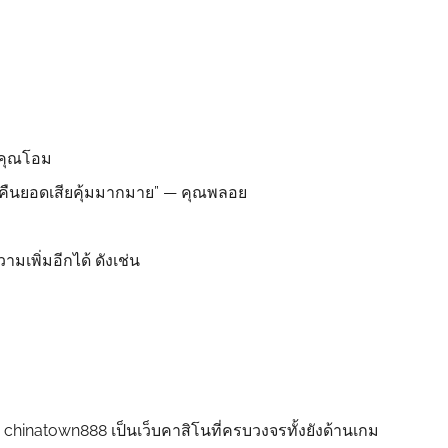
— คุณโอม
่นคืนยอดเสียคุ้มมากมาย” — คุณพลอย
เพิ่มอีกได้ ดังเช่น
chinatown888 เป็นเว็บคาสิโนที่ครบวงจรทั้งยังด้านเกม