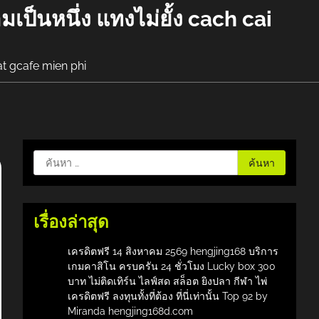
็นหนึ่ง แทงไม่ยั้ง cach cai
dat gcafe mien phi
ค้นหา
สำหรับ:
เรื่องล่าสุด
เครดิตฟรี 14 สิงหาคม 2569 hengjing168 บริการ
เกมคาสิโน ครบครัน 24 ชั่วโมง Lucky box 300
บาท ไม่ติดเทิร์น ไลฟ์สด สล็อต ยิงปลา กีฬา ไพ่
เครดิตฟรี ลงทุนทั้งที่ต้อง ที่นี่เท่านั้น Top 92 by
Miranda hengjing168d.com