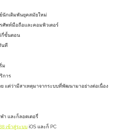
นักเดิมพันยุคสมัยใหม่
ทรศัพท์มือถือและคอมพิวเตอร์
ี่ขั้นตอน
ทันที
ิ่ม
บริการ
 แต่ว่ามีสาเหตุมาจากระบบที่พัฒนามาอย่างต่อเนื่อง
:
ีฬา และก็ลอตเตอรี่
8 เข้าสู่ระบบ
iOS และก็ PC