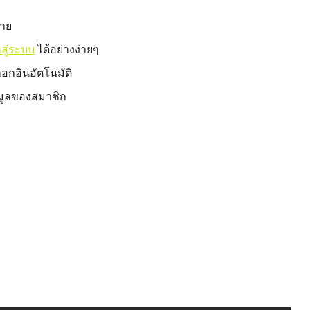
ราย
สู่ระบบ
ได้อย่างง่ายๆ
็อกอินอัตโนมัติ
อมูลของสมาชิก