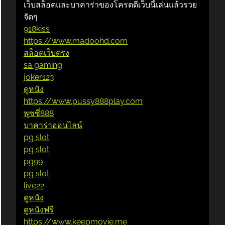
เว็บสล็อตและบาคาร่าของโครตดีเว็บนี้เล่นแล้วรวย
จัดๆ
918kiss
https://www.madoohd.com
สล็อตเว็บตรง
sa gaming
joker123
ดูหนัง
https://www.pussy888play.com
พุซซี่888
บาคาร่าออนไลน์
pg slot
pg slot
pg99
pg slot
live22
ดูหนัง
ดูหนังฟรี
https://www.keepmovie.me