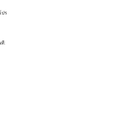
อโปร
ที: