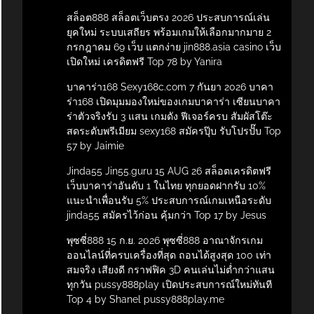
สล็อต888 สล็อตเว็บตรง 2026 ประสบการณ์เล่น
ยุคใหม่ ระบบเสถียร พร้อมเกมให้เลือกมากมาย 2
กรกฎาคม 69 เว็บ แตกง่าย jin888.asia casino เว็บ
เปิดใหม่ เครดิตฟรี Top 78 by Yanira
บาคาร่า168 Sexy168c.com 7 กันยา 2026 บาคา
ร่า168 เปิดมุมมองใหม่ของเกมบาคาร่า เซียนบาคา
ร่าตัวจริงรับ 3 แสน เกมดัง ฟีเจอร์ครบ สัมผัสโต๊ะ
สดระดับพรีเมียม sexy168 สมัครปุ๊บ รับโปรปั๊บ Top
57 by Jaimie
Jinda55 Jin55.guru 15 AUG 26 สล็อตเครดิตฟรี
เว็บบาคาร่าอันดับ 1 ในไทย ทุกยอดฝากรับ 10%
แนะนำเพื่อนรับ 5% ประสบการณ์เกมเหนือระดับ
jinda55 สมัครไว้ก่อน คุ้มกว่า Top 17 by Jesus
พุซซี่888 15 ก.ย. 2026 พุซซี่888 อาณาจักรเกม
ออนไลน์ที่ครบเครื่องที่สุด ถอนได้สูงสุด 100 เท่า
สมจริง เสียงดี กราฟฟิค 3D คนเล่นไม่ต่ำกว่าแสน
ทุกวัน pussy888play เปิดประสบการณ์ใหม่ทันที
Top 4 by Shanel pussy888play.me