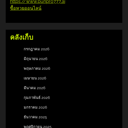
https://www.punpro777.ai
ซื้อหวยออนไลน์
คลังเก็บ
กรกฎาคม 2026
มิถุนายน 2026
พฤษภาคม 2026
เมษายน 2026
มีนาคม 2026
กุมภาพันธ์ 2026
มกราคม 2026
ธันวาคม 2025
พฤศจิกายน 2025