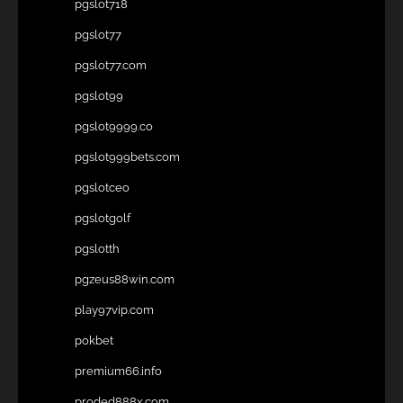
pgslot718
pgslot77
pgslot77.com
pgslot99
pgslot9999.co
pgslot999bets.com
pgslotceo
pgslotgolf
pgslotth
pgzeus88win.com
play97vip.com
pokbet
premium66.info
proded888x.com