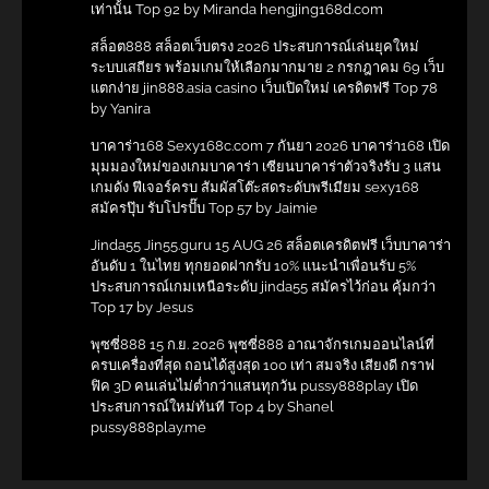
เท่านั้น Top 92 by Miranda hengjing168d.com
สล็อต888 สล็อตเว็บตรง 2026 ประสบการณ์เล่นยุคใหม่
ระบบเสถียร พร้อมเกมให้เลือกมากมาย 2 กรกฎาคม 69 เว็บ
แตกง่าย jin888.asia casino เว็บเปิดใหม่ เครดิตฟรี Top 78
by Yanira
บาคาร่า168 Sexy168c.com 7 กันยา 2026 บาคาร่า168 เปิด
มุมมองใหม่ของเกมบาคาร่า เซียนบาคาร่าตัวจริงรับ 3 แสน
เกมดัง ฟีเจอร์ครบ สัมผัสโต๊ะสดระดับพรีเมียม sexy168
สมัครปุ๊บ รับโปรปั๊บ Top 57 by Jaimie
Jinda55 Jin55.guru 15 AUG 26 สล็อตเครดิตฟรี เว็บบาคาร่า
อันดับ 1 ในไทย ทุกยอดฝากรับ 10% แนะนำเพื่อนรับ 5%
ประสบการณ์เกมเหนือระดับ jinda55 สมัครไว้ก่อน คุ้มกว่า
Top 17 by Jesus
พุซซี่888 15 ก.ย. 2026 พุซซี่888 อาณาจักรเกมออนไลน์ที่
ครบเครื่องที่สุด ถอนได้สูงสุด 100 เท่า สมจริง เสียงดี กราฟ
ฟิค 3D คนเล่นไม่ต่ำกว่าแสนทุกวัน pussy888play เปิด
ประสบการณ์ใหม่ทันที Top 4 by Shanel
pussy888play.me