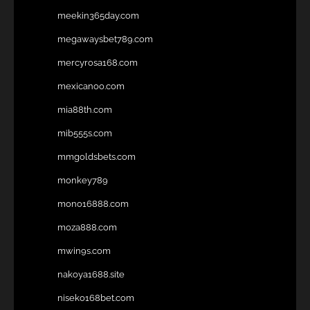
meekin365day.com
megawaysbet789.com
mercyrosa168.com
mexicanoo.com
mia88th.com
mib555s.com
mmgoldsbets.com
monkey789
mono16888.com
moza888.com
mwin9s.com
nakoya1688.site
niseko168bet.com