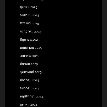
ตุลาคม 2025
กันยายน 2025
สิงหาคม 2025
กรกฎาคม 2025
มิถุนายน 2025
พฤษภาคม 2025
เมษายน 2025
มีนาคม 2025
กุมภาพันธ์ 2025
มกราคม 2025
ธันวาคม 2024
พฤศจิกายน 2024
ตุลาคม 2024