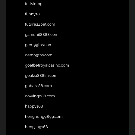
fullslotpg
funny18
future24bet.com
gamehit8888.com
gem99ths.com
gem99ths.com
goatbetroyalcasino.com
goatza888fin.com
gobaza88.com
gowingo88.com
happy168
hengheng9899.com
hengjing168