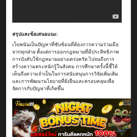
สรุปและข้อเสนอแนะ:
เว็บพนันเป็นปัญหาที่ซับซ้อนที่ต้องการความร่วมมือ
จากทุกฝ่าย ตั้งแต่การออกกฎหมายที่มีประสิทธิภาพ
การบังคับใช้กฎหมายอย่างเคร่งครัด ไปจนถึงการ
สร้างความตระหนักรู้ในสังคม การศึกษาครั้งนี้ชี้ให้
เห็นถึงความจำเป็นในการสนับสนุนการวิจัยเพิ่มเติม
และการพัฒนานโยบายที่ยั่งยืนและครอบคลุมเพื่อ
จัดการกับปัญหาที่เกิดขึ้น