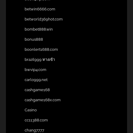
betwin6666.com
betworld369hot.com
bombet888.win
bonus888
boonlert1688.com
brazil999 ทางเข้า
bwvip4.com
carlo999.net
cashgame168
cashgame168x.com
Casino
cc11388.com
chang7777