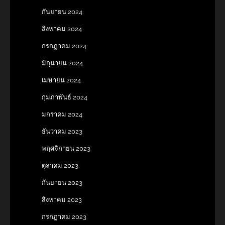
กันยายน 2024
สิงหาคม 2024
กรกฎาคม 2024
มิถุนายน 2024
เมษายน 2024
กุมภาพันธ์ 2024
มกราคม 2024
ธันวาคม 2023
พฤศจิกายน 2023
ตุลาคม 2023
กันยายน 2023
สิงหาคม 2023
กรกฎาคม 2023