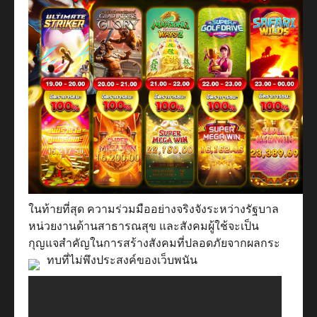
ในท้ายที่สุด ความร่วมมืออย่างจริงจังระหว่างรัฐบาล
หน่วยงานด้านสาธารณสุข และสังคมผู้ใช้จะเป็น
กุญแจสำคัญในการสร้างสังคมที่ปลอดภัยจากผลกระ
ทบที่ไม่พึงประสงค์ของเว็บพนัน