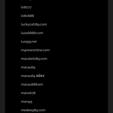
lotto77
lotto888
luckycat789.com
luis16888.com
lux555.net
m4newonline.com
mac1bet789.com
macau69
macau69 สมัคร
macau888.win
mario678
mars95
medee989.com