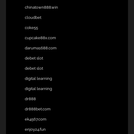
chinatown888.win
cloudbet
coke55
cupcake88x.com
daruma1688.com
debet slot
debet slot
digital learning
digital learning
dr888
dr888bet.com
ek4567.com
enjoy24.fun