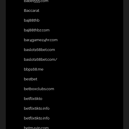
babet555.com
Baccarat
baj88thb
baj88thbz.com
bar4game24hr.com
baslot168bet.com
baslot168bet.com/
bbp168.me
bestbet
betboxclubs.com
betflixtikto
betflixtikto.info
betflixtikto.info
betm4vip.com