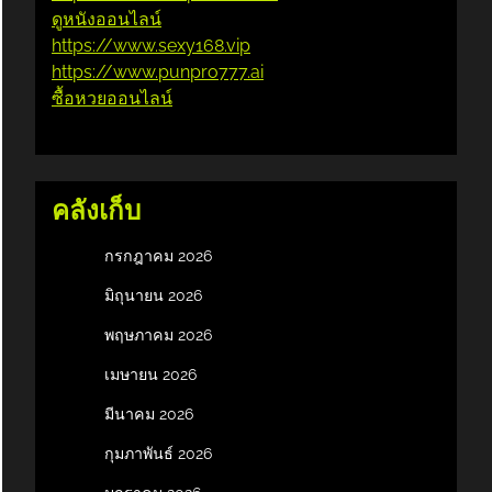
ดูหนังออนไลน์
https://www.sexy168.vip
https://www.punpro777.ai
ซื้อหวยออนไลน์
คลังเก็บ
กรกฎาคม 2026
มิถุนายน 2026
พฤษภาคม 2026
เมษายน 2026
มีนาคม 2026
กุมภาพันธ์ 2026