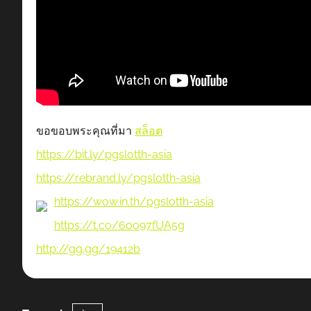
ขอขอบพระคุณที่มา
สล็อต
https://bit.ly/pgslotth-asia
https://rebrand.ly/pgslotth-asia
https://wow.in.th/pgslotth-asia
https://t.co/6oo97fUA5g
http://gg.gg/19412b