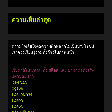
ความเห็นล่าสุด
ความใจเสียใจต่อความผิดพลาดไม่เป็นประโยชน์
เราควรเรียนรู้รวมทั้งก้าวไปด้านหน้า
เว็บคาสิโนน่าเล่น ทั้ง
สล็อต
และ
บาคาร่า
ตึงจริง
แตกบ่อยมาก
joker123
pg168
slot เว็บตรง
slot99
slot66