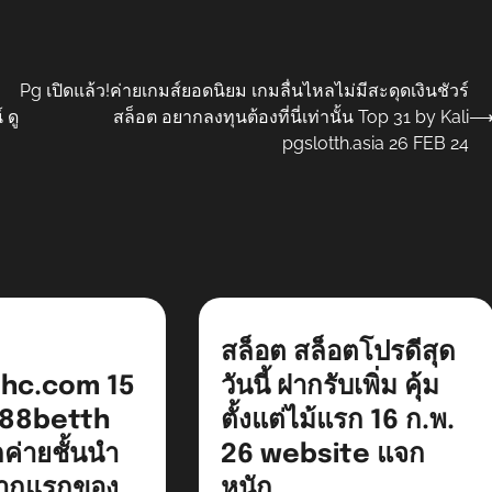
Pg เปิดแล้ว!ค่ายเกมส์ยอดนิยม เกมลื่นไหลไม่มีสะดุดเงินชัวร์
 ดู
สล็อต อยากลงทุนต้องที่นี่เท่านั้น Top 31 by Kali
pgslotth.asia 26 FEB 24
สล็อต สล็อตโปรดีสุด
hc.com 15
วันนี้ ฝากรับเพิ่ม คุ้ม
188betth
ตั้งแต่ไม้แรก 16 ก.พ.
กค่ายชั้นนำ
26 website แจก
ฝากแรกของ
หนัก