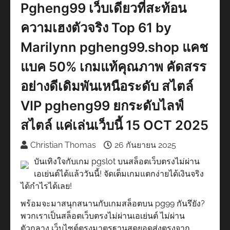
Pgheng99 เว็บเดียวที่สะท้อน
ความเฮงตัวจริง Top 61 by
Marilynn pgheng99.shop แคช
แบค 50% เกมแท้คุณภาพ คัดสรร
อย่างดีเดิมพันเหนือระดับ สไตล์
VIP pgheng99 ยกระดับไลฟ์
สไตล์ แค่เล่นเว็บนี้ 15 OCT 2025
Christian Thomas
26 กันยายน 2025
บันเทิงใจกับเกม pgslot บนสล็อตเว็บตรงไม่ผ่าน
เอเย่นต์ได้แล้ววันนี้! จัดเต็มเกมแตกง่ายได้เงินจริง
ได้กำไรได้เลย!
พร้อมจะมาสนุกสนานกับเกมสล็อตบน pg99 กันรึยัง?
พวกเราเป็นสล็อตเว็บตรงไม่ผ่านเอเย่นต์ ไม่ผ่าน
ตัวกลาง เว็บไซต์ตรงมาตรฐานสุดยอดส่งตรงจาก