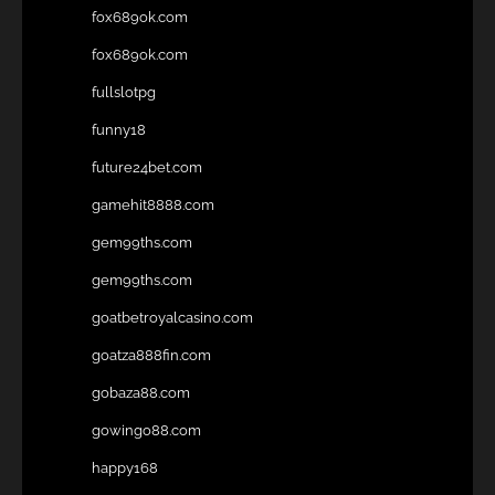
fox689ok.com
fox689ok.com
fullslotpg
funny18
future24bet.com
gamehit8888.com
gem99ths.com
gem99ths.com
goatbetroyalcasino.com
goatza888fin.com
gobaza88.com
gowingo88.com
happy168