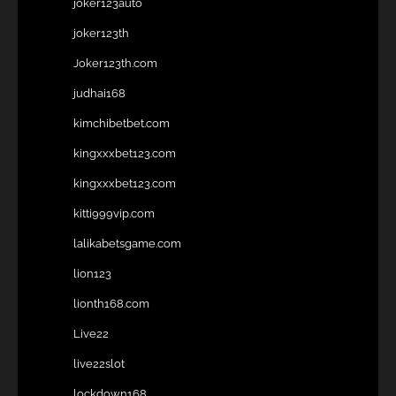
joker123auto
joker123th
Joker123th.com
judhai168
kimchibetbet.com
kingxxxbet123.com
kingxxxbet123.com
kitti999vip.com
lalikabetsgame.com
lion123
lionth168.com
Live22
live22slot
lockdown168