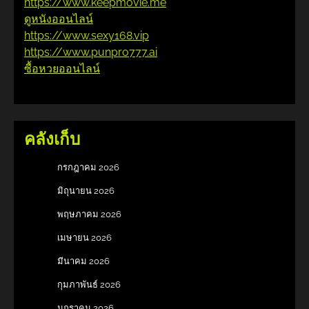
https://www.keepmovie.me
ดูหนังออนไลน์
https://www.sexy168.vip
https://www.punpro777.ai
ซื้อหวยออนไลน์
คลังเก็บ
กรกฎาคม 2026
มิถุนายน 2026
พฤษภาคม 2026
เมษายน 2026
มีนาคม 2026
กุมภาพันธ์ 2026
มกราคม 2026