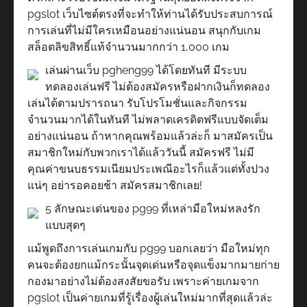
pgslot เว็บไซต์ตรงที่จะทำให้ท่านได้รับประสบการณ์
การเล่นที่ไม่มีใครเหมือนอย่างแน่นอน สนุกกับเกม
สล็อตลิขสิทธิ์แท้จำนวนมากกว่า 1,000 เกม
เล่นผ่านเว็บ pgheng99 ได้โดยทันที มีระบบ
ทดลองเล่นฟรี ไม่ต้องสมัครหรือฝากเงินก็ทดลอง
เล่นได้ตามปรารถนา รับโปรโมชั่นและกิจกรรม
จำนวนมากได้ในทันที ไม่พลาดเครดิตฟรีแบบจัดเต็ม
อย่างแน่นอน ถ้าหากคุณพร้อมแล้วล่ะก็ มาสมัครเป็น
สมาชิกใหม่กับพวกเราได้แล้ววันนี้ สมัครฟรี ไม่มี
คุณค่าขนบธรรมเนียมประเพณีอะไรก็แล้วแต่ทั้งปวง
แน่ๆ อย่ารอคอยช้า สมัครสมาชิกเลย!
5 ลักษณะเด่นของ pg99 ที่เหล่ามือใหม่หลงรัก
แบบสุดๆ
แม้พูดถึงการเล่นเกมกับ pg99 บอกเลยว่า มือใหม่ทุก
คนจะต้องยกแม้กระนั้นจุดเด่นหรือจุดแข็งมากมายก่าย
กองมาอย่างไม่ต้องสงสัยขอรับ เพราะค่ายเกมจาก
pgslot เป็นค่ายเกมที่รู้เรื่องผู้เล่นใหม่มากที่สุดแล้วล่ะ