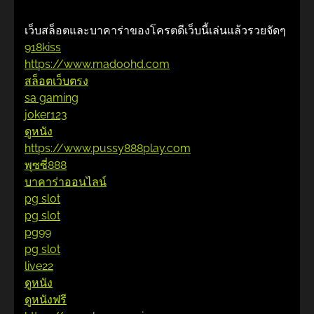
เว็บสล็อตและบาคาร่าของโครตดีเว็บนี้เล่นแล้วรวยจัดๆ
918kiss
https://www.madoohd.com
สล็อตเว็บตรง
sa gaming
joker123
ดูหนัง
https://www.pussy888play.com
พุซซี่888
บาคาร่าออนไลน์
pg slot
pg slot
pg99
pg slot
live22
ดูหนัง
ดูหนังฟรี