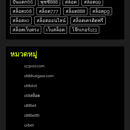
ปั่นแตก66
พุซซี่888
สล็อต
สล็อต99
สล็อต168
สล็อต777
สล็อต888
สล็อตpg
สล็อตxo
สล็อตออนไลน์
สล็อตเครดิตฟรี
สล็อตเว็บตรง
เว็บสล็อต
โจ๊กเกอร์123
หมวดหมู่
123xos.com
1688vegasx.com
168slot
168สล็อต
188bet
188betth
1xbet