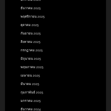
ธันวาคม 2025
พฤศจิกายน 2025
ตุลาคม 2025
กันยายน 2025
สิงหาคม 2025
กรกฎาคม 2025
มิถุนายน 2025
พฤษภาคม 2025
เมษายน 2025
มีนาคม 2025
กุมภาพันธ์ 2025
มกราคม 2025
ธันวาคม 2024