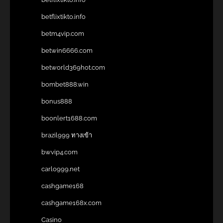
betflixtikto.info
betm4vip.com
betwin6666.com
betworld369hot.com
bombet888.win
bonus888
boonlert1688.com
brazil999 ทางเข้า
bwvip4.com
carlo999.net
cashgame168
cashgame168x.com
Casino