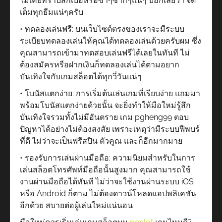
ไม่เคยทราบสึกเบื่อหรือซ้ำๆซากๆแน่ๆ บอกเลยว่า จัด
เต็มทุกธีมแน่ๆครับ
• ทดลองเล่นฟรี: บนเว็บไซต์ตรงของเราจะมีระบบ
ระเบียบทดลองเล่นให้คุณได้ทดลองเล่นด้วยครับผม ซึ่ง
คุณสามารถเข้ามาทดสอบเล่นฟรีได้เลยในทันที ไม่
ต้องสมัครหรือฝากเงินก็ทดลองเล่นได้ตามอยาก
บันเทิงใจกับเกมสล็อตได้ทุกวี่วันแน่ๆ
• โบนัสแตกง่าย: การเริ่มต้นเล่นเกมที่เรียบง่าย แถมมา
พร้อมโบนัสแตกง่ายด้วยนั้น จะยิ่งทำให้มือใหม่รู้สึก
บันเทิงใจรวมทั้งไม่มีอันตราย เกม pgheng99 ตอบ
ปัญหาได้อย่างไม่ต้องสงสัย เพราะเหตุว่ามีระบบฟีพบร์
ที่ดี ไม่ว่าจะเป็นฟรีสปิน ตัวคูณ และก็อีกมากมาย
• รองรับการเล่นผ่านมือถือ: ความนิยมสำหรับในการ
เล่นสล็อตโทรศัพท์มือถือนั้นสูงมาก คุณสามารถใช้
งานผ่านมือถือได้ทันที ไม่ว่าจะใช้งานผ่านระบบ iOS
หรือ Android ก็ตาม ไม่ต้องดาวน์โหลดแอปพลิเคชัน
อีกด้วย สบายต่อผู้เล่นใหม่แน่นอน