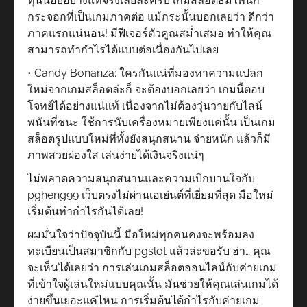
ทุนน้อยอย่างแท้จริงเลยล่ะครับ เกมสล็อตธีมไพ่นก
กระจอกที่เป็นเกมภาคต่อ แม้กระนั้นบอกเลยว่า ดีกว่า
ภาคแรกแน่นอน! มีฟีเจอร์ตัวคูณสม่ำเสมอ ทำให้คุณ
สามารถทำกำไรได้แบบต่อเนื่องกันไปเลย
• Candy Bonanza: ใครกันแน่ที่มองหาความแปลก
ใหม่จากเกมสล็อตล่ะก็ จะต้องบอกเลยว่า เกมนี้ตอบ
โจทย์ได้อย่างแน่แท้ เนื่องจากไม่ต้องวุ่นวายกับไลน์
พนันที่ชนะ ใช้การนับเครื่องหมายเพียงแค่นั้น เป็นเกม
สล็อตรูปแบบใหม่ที่ทั้งยังสนุกสนาน จ่ายหนัก แล้วก็มี
ภาพสวยผ่องใส เล่นง่ายได้เงินจริงแน่ๆ
ไม่พลาดความสนุกสนานและความเบิกบานใจกับ
pgheng99 เว็บตรงไม่ผ่านเอเย่นต์ที่เยี่ยมที่สุด มือใหม่
เริ่มต้นทำกำไรกันได้เลย!
ผมมั่นใจว่าปัจจุบันนี้ มือใหม่ทุกคนคงจะพร้อมลง
ทะเบียนเป็นสมาชิกกับ pgslot แล้วล่ะขอรับ ฮ่า… คุณ
จะเห็นได้เลยว่า การเล่นเกมสล็อตออนไลน์กับค่ายเกม
ที่เข้าใจผู้เล่นใหม่แบบคุณนั้น มันช่วยให้คุณเล่นเกมได้
ง่ายขึ้นเยอะแค่ไหน การเริ่มต้นได้กำไรกับค่ายเกม