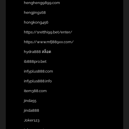
hengheng9899.com
hengjing168
hongkong456
https://sretthi99.bet/enter/
https://www.mfj889xx.com/
hydra888 สล็อต
ib888pro.bet
infyplus888.com
infyplus888.info
item388.com
jinda55
jinda888
Joker123