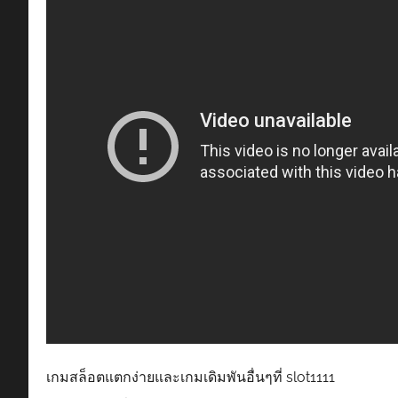
เกมสล็อตแตกง่ายและเกมเดิมพันอื่นๆที่ slot1111