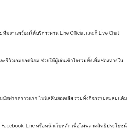
1 ทีมงานพร้อมให้บริการผ่าน Line Official และก็ Live Chat
 และรีวิวเกมยอดนิยม ช่วยให้ผู้เล่นเข้าใจรวมทั้งเพิ่มช่องทางใน
น โบนัสฝากคราวแรก โบนัสคืนยอดเสีย รวมทั้งกิจกรรมสะสมแต้ม
Facebook, Line หรือหน้าเว็บหลัก เพื่อไม่พลาดสิทธิประโยชน์