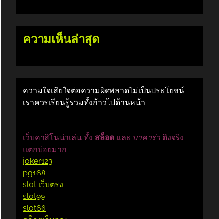
ความเห็นล่าสุด
ความใจเสียใจต่อความผิดพลาดไม่เป็นประโยชน์
เราควรเรียนรู้รวมทั้งก้าวไปด้านหน้า
เว็บคาสิโนน่าเล่น ทั้ง
สล็อต
และ
บาคาร่า
ตึงจริง
แตกบ่อยมาก
joker123
pg168
slot เว็บตรง
slot99
slot66