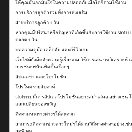
ให้คุณมั่นอกมั่นใจในความปลอดภัยเมื่อใดก็ตามใช้งาน
การบริการลูกค้ารวมทั้งการส่งเสริม
ฝ่ายบริการลูกค้า 1 วัน
หากคุณมีปริศนาหรือปัญหาที่เกิดขึ้นกับการใช้งาน slot111
ตลอด 1 วัน
บทความคู่มือ เคล็ดลับ และก็รีวิวเกม
เว็บไซต์ยังมีคลังความรู้เรื่องเกม วิธีการเล่น บทวิเคราะห์
การชนะพนันเพิ่มขึ้นเรื่อยๆ
อัปเดตข่าวและโปรโมชั่น
โปรใหม่รายสัปดาห์
slot1111 มีการอัปเดตโปรโมชั่นอย่างสม่ำเสมอ อย่างเช่
แลกเปลี่ยนของขวัญ
ติดตามหนทางต่างๆได้สะดวก
สามารถติดตามข่าวสารใหม่ๆได้ผ่านวิถีทางต่างๆอย่างเช่น 
สุดพิเศษ