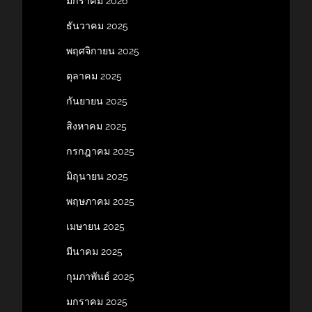
มกราคม 2026
ธันวาคม 2025
พฤศจิกายน 2025
ตุลาคม 2025
กันยายน 2025
สิงหาคม 2025
กรกฎาคม 2025
มิถุนายน 2025
พฤษภาคม 2025
เมษายน 2025
มีนาคม 2025
กุมภาพันธ์ 2025
มกราคม 2025