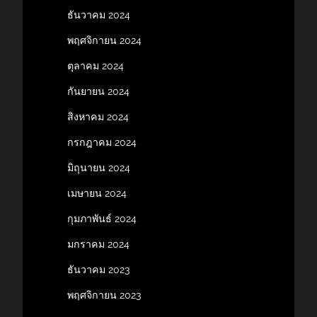
ธันวาคม 2024
พฤศจิกายน 2024
ตุลาคม 2024
กันยายน 2024
สิงหาคม 2024
กรกฎาคม 2024
มิถุนายน 2024
เมษายน 2024
กุมภาพันธ์ 2024
มกราคม 2024
ธันวาคม 2023
พฤศจิกายน 2023