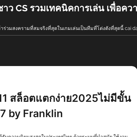
 CS รวมเทคนิคการเล่น เพื่อความเป
วมสงครามที่สมจริงที่สุดในเกมเล่นเป็นทีมที่โด่งดังที่สุดนี้ cai 
11 สล็อตแตกง่าย2025ไม่มีขั้น
47 by Franklin
ได้รับความนิยมสูงสุดในประเทศไทย ด้วยระบบที่นำสมัย ใช้งาน