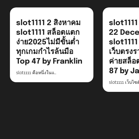
slot1111 2 สิงหาคม
slot1111 
slot1111 สล็อตแตก
22 Dec
ง่าย2025ไม่มีขั้นต่ำ
slot1111 
ทุกเกมกำไรล้นมือ
เว็บตรงร
Top 47 by Franklin
ค่ายสล็อ
87 by J
slot1111 คือหนึ่งในแ…
slot1111 เว็บไซต