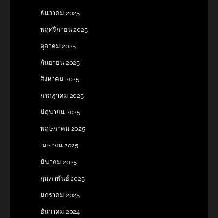
ธันวาคม 2025
พฤศจิกายน 2025
ตุลาคม 2025
กันยายน 2025
สิงหาคม 2025
กรกฎาคม 2025
มิถุนายน 2025
พฤษภาคม 2025
เมษายน 2025
มีนาคม 2025
กุมภาพันธ์ 2025
มกราคม 2025
ธันวาคม 2024