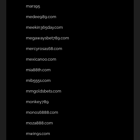
mars95
medee989.com
meekin365day.com
megawaysbet789.com
mercyrosa168.com
mexicanoo.com
mia88th.com
mib555s.com
mmgoldsbets.com
monkey789
mono16888.com
moza888.com
mwin9s.com