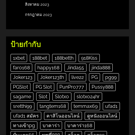
สิงหาคม 2023
กรกฎาคม 2023
ป้ายกำกับ
1xbet
188bet
188betth
918Kiss
faro168
happy168
Jinda55
jinda888
Joker123
Joker123th
live22
PG
pg99
PGSlot
PG Slot
PunPro777
Pussy888
sagame
Slot
Slotxo
slotxo24hr
sretthi99
tangtem168
temmax69
ufad1
ufad1 สมัคร
คาสิโนออนไลน์
ดูหนังออนไลน์
ทางเข้าpg
บาคาร่า
บาคาร่า168