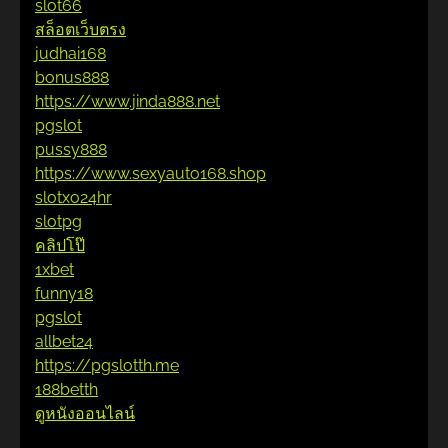
slot66
สล็อตเว็บตรง
judhai168
bonus888
https://www.jinda888.net
pgslot
pussy888
https://www.sexyauto168.shop
slotxo24hr
slotpg
คลิปโป๊
1xbet
funny18
pgslot
allbet24
https://pgslotth.me
188betth
ดูหนังออนไลน์