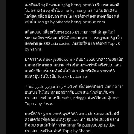
เครดิตฟรี 14 สิงหาคม 2569 hengjing168 บริการเกมคาสิ
โน ครบครัน 24 ชั่วโมง Lucky box 300 บาท ไม่ติดเทิร์น
ไลฟ์สด สล็อต ยิงปลา กีฬา ไพ่ เครดิตฟรี ลงทุนทั้งที่ต้อง ที่นี่
เท่านั้น Top 92 by Miranda hengjing168d.com
สล็อต888 สล็อตเว็บตรง 2026 ประสบการณ์เล่นยุคใหม่
ระบบเสถียร พร้อมเกมให้เลือกมากมาย 2 กรกฎาคม 69 เว็บ
แตกง่าย jin888.asia casino เว็บเปิดใหม่ เครดิตฟรี Top 78
by Yanira
บาคาร่า168 Sexy168c.com 7 กันยา 2026 บาคาร่า168 เปิด
มุมมองใหม่ของเกมบาคาร่า เซียนบาคาร่าตัวจริงรับ 3 แสน
เกมดัง ฟีเจอร์ครบ สัมผัสโต๊ะสดระดับพรีเมียม sexy168
สมัครปุ๊บ รับโปรปั๊บ Top 57 by Jaimie
Jinda55 Jin55.guru 15 AUG 26 สล็อตเครดิตฟรี เว็บบาคาร่า
อันดับ 1 ในไทย ทุกยอดฝากรับ 10% แนะนำเพื่อนรับ 5%
ประสบการณ์เกมเหนือระดับ jinda55 สมัครไว้ก่อน คุ้มกว่า
Top 17 by Jesus
พุซซี่888 15 ก.ย. 2026 พุซซี่888 อาณาจักรเกมออนไลน์ที่
ครบเครื่องที่สุด ถอนได้สูงสุด 100 เท่า สมจริง เสียงดี กราฟ
ฟิค 3D คนเล่นไม่ต่ำกว่าแสนทุกวัน pussy888play เปิด
ประสบการณ์ใหม่ทันที Top 4 by Shanel