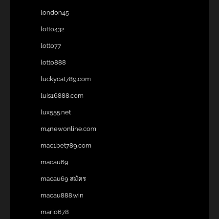
london45
lotto432
lotto77
lotto888
luckycat789.com
luis16888.com
lux555.net
m4newonline.com
mac1bet789.com
macau69
macau69 สมัคร
macau888.win
mario678