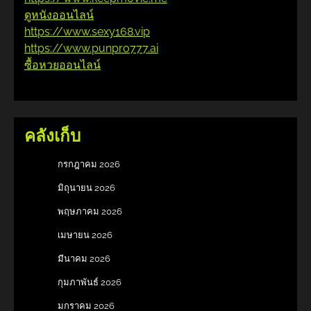
ดูหนังออนไลน์
https://www.sexy168.vip
https://www.punpro777.ai
ซื้อหวยออนไลน์
คลังเก็บ
กรกฎาคม 2026
มิถุนายน 2026
พฤษภาคม 2026
เมษายน 2026
มีนาคม 2026
กุมภาพันธ์ 2026
มกราคม 2026