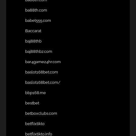
ba88th.com
babet555.com
Baccarat
baj88thb
baj88thbz.com
bar4game24hr.com
baslot168bet.com
baslot168bet.com/
bbp168.me
bestbet
betboxclubs.com
betflixtikto
betflixtikto.info