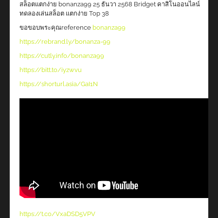
สล็อตแตกง่าย bonanza99 25 ธันวา 2568 Bridget คาสิโนออนไลน์
ทดลองเล่นสล็อต แตกง่าย Top 38
ขอขอบพระคุณreference
bonanza99
https://rebrand.ly/bonanza-99
https://cutly.info/bonanza99
https://bitt.to/iyzwvu
https://shorturl.asia/GaI1N
https://t.co/VxaDSD5VPV