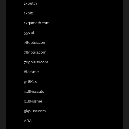
1xbetth
1xbit1
1xgameth.com
55slot
789plus.com
789plus.com
789pluss.com
8lots.me
918Kiss
918kissauto
918kissme
9kpluss.com
ABA