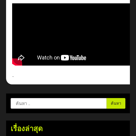
…
ค้นหา
สำหรับ:
เรื่องล่าสุด