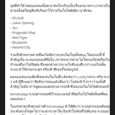
จุดที่ทำให้ ทดลองเล่นสล็อต น่าสนใจจริงๆเป็นเรื่องเกม เพราะว่าเขาเก็บ
ค่ายสล็อตใหญ่ที่แท้จริงเอาไว้ภายในเว็บไซต์เดียว อาทิเช่น
• PG Soft
• Joker Gaming
• JILI
• Pragmatic Play
• Red Tiger
• Blueprint
• Nolimit City
รวมทั้งอีกหลายค่ายที่ผมไม่คิดว่าจะพบในเว็บสล็อต99 ใหม่แบบนี้ ที่
สำคัญเป็น ระบบเกมของที่นี่เป็น API ตรงจากค่าย ไม่ใช่เกมก๊อปหรือเว็บ
สำรองที่เอาไปเปิดต่อ ซึ่งแตกต่างจากบางเว็บที่แอบดึง API แบบไม่เต็ม
ระบบ ทำให้เกมกระตุก หรือเข้าฟีเจอร์ไม่สมบูรณ์
ผมลองเล่นเกมเดิมที่เคยเล่นในเว็บอื่น ดังเช่นว่า Lucky Neko หรือ Roma
X แล้วรู้สึกเลยว่า ฟีลลิ่งการหมุนมันลื่นกว่า โบนัสเข้าไวกว่า รวมทั้งที่
สำคัญ ไม่มีอาการดูดแบบแตกต่างจากปกติ ที่เคยเจอในเว็บไซต์ก่อนหน้า
bonanza99 ระบบฝากถอนที่เร็วและแม่นยำที่สุดในเว็บไซต์สล็อตที่ผม
เคยเล่นมา
ในบรรดาทุกสิ่งทุกอย่างที่ bonanza99 ทำได้ดีมาก ระบบฝากถอนคือจุดที่
ประทับดวงใจสุด ไม่ว่าจะฝากเวลาใด เงินเข้าในทันทีไม่ต้องรอ ระบบออโต้