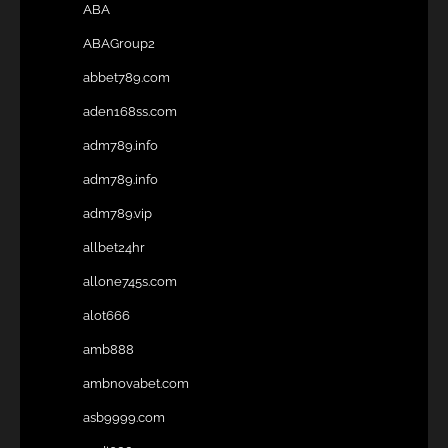
ABA
ABAGroup2
abbet789.com
aden168ss.com
adm789.info
adm789.info
adm789.vip
allbet24hr
allone745s.com
alot666
amb888
ambnovabet.com
asb9999.com