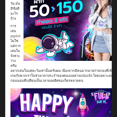
วัน มัน
มีข้อดี
อะไร
บ้าง
การ
เล่น
pgslot
ไม่ใช่
แค่การ
เล่นใน
จังหวะ
ว่าง
หรือ
อยากเล่นในแต่ละวันเท่านั้นครับผม เนื่องจากมีคนมากมายก่ายกองที่เข้ามา
เกมกับพวกเราในช่วงเวลาประจำของตนเองอย่างแจ่มแจ้ง โดยเฉพาะอย่างยิ
ก่อนนอนที่เปลี่ยนเป็นเวลายอดฮิตของใครหลายคน
บ
บ
อ
เ
เ
แ