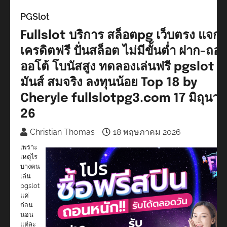
PGSlot
Fullslot บริการ สล็อตpg เว็บตรง แจก
เครดิตฟรี ปั่นสล็อต ไม่มีขั้นต่ำ ฝาก-ถอ
ออโต้ โบนัสสูง ทดลองเล่นฟรี pgslot ส
มันส์ สมจริง ลงทุนน้อย Top 18 by
Cheryle fullslotpg3.com 17 มิถุนา
26
Christian Thomas
18 พฤษภาคม 2026
เพราะ
เหตุไร
บางคน
เล่น
pgslot
แค่
ก่อน
นอน
แต่ละ