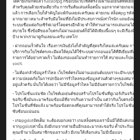
ได้ค่ายเกมก็ดีแล้ว fullslotpg ก็ขอเป็นเว็บไซต์ตรงไม่ผ่านเอเย่นต์ที่ดีเยี่ยมที่
สำหรับคุณด้วยเช่นเดียวกัน การเริ่มต้นเล่นสล็อตนั้น นอกจากค่ายเกมจะส
แล้ว การเลือกเว็บก็สำคัญไม่แพ้กันเลยล่ะครับผม ค่ายเกม สล็อตpg รหัสฟรี
มากมาย! เหมาะสำหรับมือใหม่ที่ยังไม่มีประสบการณ์เท่าไรนัก แถมยังมากั
ระบบเชื่อมต่อกับเซิร์ฟเวอร์โดยตรงอีกด้วย ทำให้ท่านสามารถเล่นเกมได้อย
สบายใจ ซึ่งข้อดีของเว็บตรงไม่ผ่านเอเย่นต์ก็มิได้มีเพียงนี้แน่ๆ จะมีเรื่องมี
บ้าง พวกเรามาดูกันเลยนะครับ เลทโก!
• ฝากถอนเร็วทันใจ: เรื่องการเงินยังไงก็สำคัญที่สุดจริงไหมล่ะครับผม การเล
บริการกับเว็บไซต์ตรงจะมีผลให้คุณได้ใช้ระบบฝากถอนออโต้ที่ดีเยี่ยมที่สุด
รายการได้อย่างรวดเร็ว ไม่ต้องรอแอดไม่นทำรายการให้ สบายและก็ปลอดภ
100%
• ไม่ต้องกลัวข้อมูลรั่วไหล: เว็บไซต์ตรงไม่ผ่านเอเย่นต์แบบเราจะมีระบบรัก
ความปลอดภัยในการปกป้องการรั่วไหลของข้อมูลส่วนตัวต่างๆของสมาชิก
อยู่แล้วครับ มั่นใจได้เลยว่า ไม่มีข้อมูลรั่วไหล ไม่มีอันตรายกว่าเว็บไซต์เอเย่
• โปรโมชั่นแจ่มชัด: เว็บไซต์เอเย่นต์ชอบสร้างโปรโมชั่นที่ดูเวอร์เกินจริงเส
ขอรับ ซึ่งมันจะมาพร้อมข้อแม้ที่ยากเกินความจำเป็น แต่ว่ากับเว็บตรงนั้น เร
โปรโมชั่นที่ชัดแจ้ง มาพร้อมข้อตกลงที่คุณสามารถทำได้จริง โปรโมชั่นไม่
ซับซ้อนแน่นอน
• เกมpgslotจัดเต็ม: จะต้องบอกเลยว่า เกมสล็อตของเรานั้นมิได้มีแค่เกม
จากpgslotเท่านั้น ยังมีเกมจากค่ายอื่นอีกเยอะมากล่ะขอรับ ค้ำประกันเลยว่า
คุณเข้ามาเป็นสมาชิกของเราแล้ว มีเกมให้เลือกเล่น ไม่มีเบื่อแน่ๆ