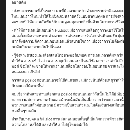
อย่างเดิม
• จังหวะการเล่นที่เป็นระบบ: คนที่มีเวลาเล่นประจำจะทราบว่าตัวเองจะเล่
ไหน เล่นราวไหน ทำให้ไม่เปิดเกมหลายครั้งแบบขาดเหตุผล การมีจังหวะชัด
จะช่วยทำให้ความสัมพันธ์กับเกมดูสมดุลมากยิ่งขึ้นด้วย ไม่รบกวนชีวิตประ
• ทำให้การเล่นเป็นตอนพัก: Fullslot เมื่อการเล่นสล็อตถูกวางเอาไว้ในโหม
สมองก็จะตีความหมายต่างจากการเล่นระหว่างวันโดยทันทีนะครับ ผู้คนจ
มากจึงมีความคิดว่าเล่นก่อนนอนแล้วสบายใจกว่า เนื่องจากว่าไม่ต้องรีบหร
กดดันกับเวลามากเกินไปนั่นเอง
• รู้จังหวะตัวเองและเลือกเล่นได้อย่างพอดิบพอดี: การเล่นเวลาเดิมทุกวี่ทุกวั
ทำให้พวกเราเข้าใจว่า พวกเราถูกใจเกมแบบไหน ใช้เวลาราวๆเท่าใดถึงจะพ
พอดี ซึ่งมันก็จะช่วยให้พวกเราเล่นสล็อตในกรอบในตอนที่สมควรและไม่ฝืน
ตนเองเยอะเกินไป
การเล่น pgslot ก่อนนอนอาจมิได้ดีแค่ขณะ แม้กระนั้นดีด้วยเหตุว่าทำให้เรา
กับตนเองได้มากขึ้น!
ผมเชื่อว่าที่หลายท่านเลือกเล่น pgslot ก่อนนอนทุกวี่วันนั้น ไม่ได้มีเพียงแค่เ
ของความสบายหรอกครับผม แม้กระนั้นมันเป็นเนื่องจากว่าระยะเวลานั้นทำ
พวกเราเล่นแล้วผ่อนคลาย มีความเป็นส่วนตัว และไม่ต้องรีบเร่งเสมือนการเ
ช่วงอื่นๆของวัน
สำหรับบางบุคคล fullslot การเล่นก่อนนอนสั้นๆก็เป็นกิจกรรมที่ช่วยตัดขา
ความโกลาหลได้ดี และทำให้เราไปสู่โหมดพักได้