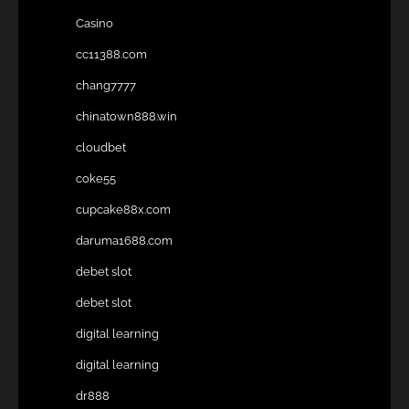
Casino
cc11388.com
chang7777
chinatown888.win
cloudbet
coke55
cupcake88x.com
daruma1688.com
debet slot
debet slot
digital learning
digital learning
dr888