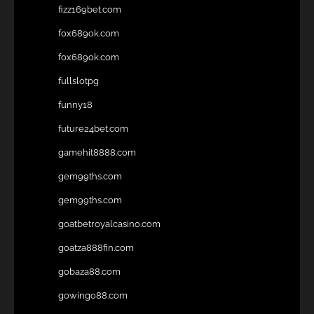
fizz169bet.com
fox689ok.com
fox689ok.com
fullslotpg
funny18
future24bet.com
gamehit8888.com
gem99ths.com
gem99ths.com
goatbetroyalcasino.com
goatza888fin.com
gobaza88.com
gowingo88.com