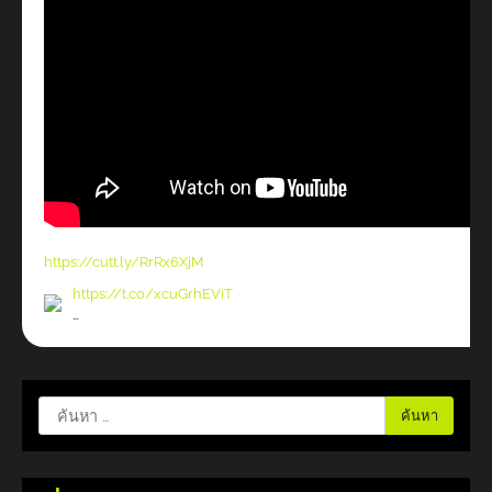
https://cutt.ly/RrRx6XjM
https://t.co/xcuGrhEViT
…
ค้นหา
สำหรับ: