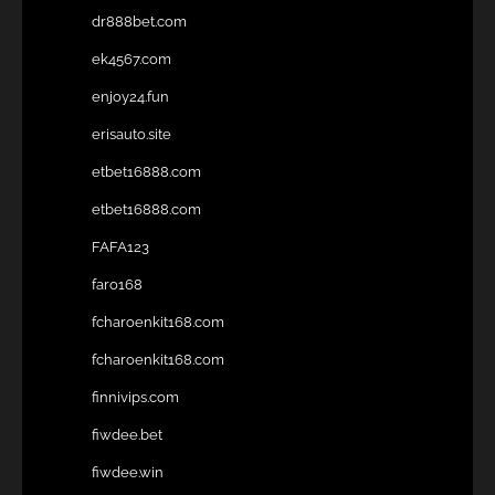
dr888bet.com
ek4567.com
enjoy24.fun
erisauto.site
etbet16888.com
etbet16888.com
FAFA123
faro168
fcharoenkit168.com
fcharoenkit168.com
finnivips.com
fiwdee.bet
fiwdee.win