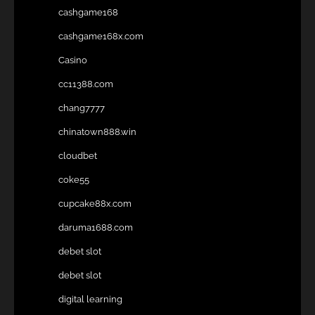
cashgame168
cashgame168x.com
Casino
cc11388.com
chang7777
chinatown888.win
cloudbet
coke55
cupcake88x.com
daruma1688.com
debet slot
debet slot
digital learning