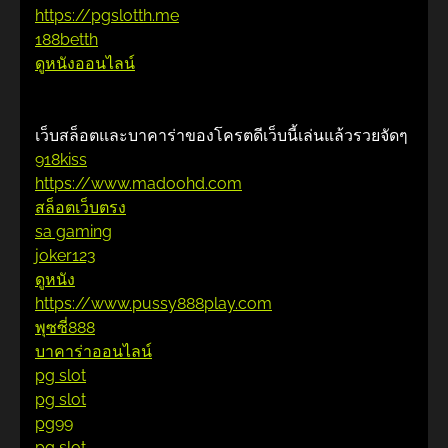
https://pgslotth.me
188betth
ดูหนังออนไลน์
เว็บสล็อตและบาคาร่าของโครตดีเว็บนี้เล่นแล้วรวยจัดๆ
918kiss
https://www.madoohd.com
สล็อตเว็บตรง
sa gaming
joker123
ดูหนัง
https://www.pussy888play.com
พุซซี่888
บาคาร่าออนไลน์
pg slot
pg slot
pg99
pg slot