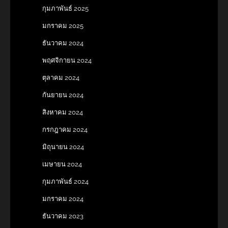
กุมภาพันธ์ 2025
มกราคม 2025
ธันวาคม 2024
พฤศจิกายน 2024
ตุลาคม 2024
กันยายน 2024
สิงหาคม 2024
กรกฎาคม 2024
มิถุนายน 2024
เมษายน 2024
กุมภาพันธ์ 2024
มกราคม 2024
ธันวาคม 2023