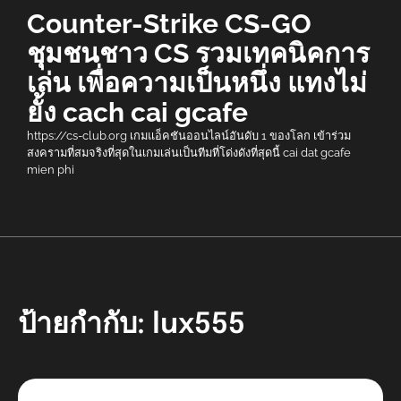
Skip
Counter-Strike CS-GO
to
ชุมชนชาว CS รวมเทคนิคการ
content
เล่น เพื่อความเป็นหนึ่ง แทงไม่
ยั้ง cach cai gcafe
https://cs-club.org เกมแอ็คชันออนไลน์อันดับ 1 ของโลก เข้าร่วม
สงครามที่สมจริงที่สุดในเกมเล่นเป็นทีมที่โด่งดังที่สุดนี้ cai dat gcafe
mien phi
ป้ายกำกับ:
lux555