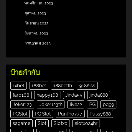
พฤศจิกายน 2023
ตุลาคม 2023
กันยายน 2023
สิงหาคม 2023
กรกฎาคม 2023
ป้ายกำกับ
1xbet
188bet
188betth
918Kiss
faro168
happy168
Jinda55
jinda888
Joker123
Joker123th
live22
PG
pg99
PGSlot
PG Slot
PunPro777
Pussy888
sagame
Slot
Slotxo
slotxo24hr