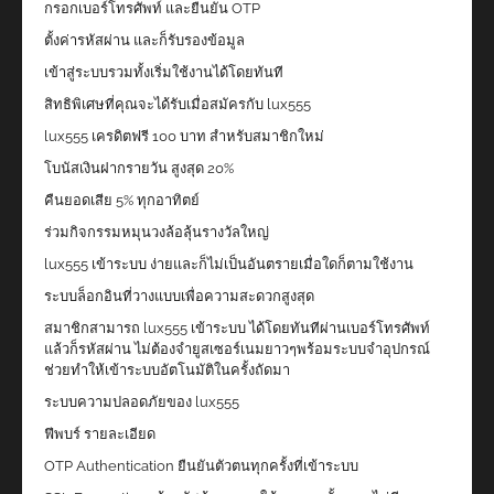
กรอกเบอร์โทรศัพท์ และยืนยัน OTP
ตั้งค่ารหัสผ่าน และก็รับรองข้อมูล
เข้าสู่ระบบรวมทั้งเริ่มใช้งานได้โดยทันที
สิทธิพิเศษที่คุณจะได้รับเมื่อสมัครกับ lux555
lux555 เครดิตฟรี 100 บาท สำหรับสมาชิกใหม่
โบนัสเงินฝากรายวัน สูงสุด 20%
คืนยอดเสีย 5% ทุกอาทิตย์
ร่วมกิจกรรมหมุนวงล้อลุ้นรางวัลใหญ่
lux555 เข้าระบบ ง่ายและก็ไม่เป็นอันตรายเมื่อใดก็ตามใช้งาน
ระบบล็อกอินที่วางแบบเพื่อความสะดวกสูงสุด
สมาชิกสามารถ lux555 เข้าระบบ ได้โดยทันทีผ่านเบอร์โทรศัพท์
แล้วก็รหัสผ่าน ไม่ต้องจำยูสเซอร์เนมยาวๆพร้อมระบบจำอุปกรณ์
ช่วยทำให้เข้าระบบอัตโนมัติในครั้งถัดมา
ระบบความปลอดภัยของ lux555
ฟีพบร์ รายละเอียด
OTP Authentication ยืนยันตัวตนทุกครั้งที่เข้าระบบ