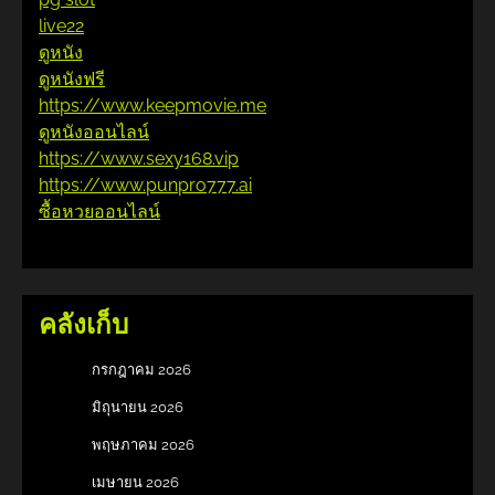
live22
ดูหนัง
ดูหนังฟรี
https://www.keepmovie.me
ดูหนังออนไลน์
https://www.sexy168.vip
https://www.punpro777.ai
ซื้อหวยออนไลน์
คลังเก็บ
กรกฎาคม 2026
มิถุนายน 2026
พฤษภาคม 2026
เมษายน 2026