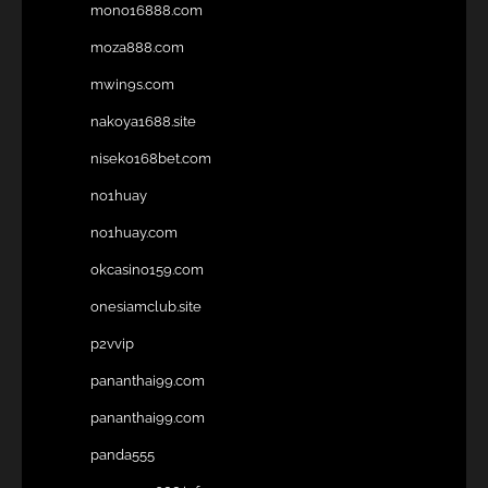
mono16888.com
moza888.com
mwin9s.com
nakoya1688.site
niseko168bet.com
no1huay
no1huay.com
okcasino159.com
onesiamclub.site
p2vvip
pananthai99.com
pananthai99.com
panda555