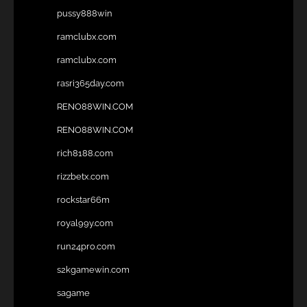
pussy888win
ramclubx.com
ramclubx.com
rasri365day.com
RENO88WIN.COM
RENO88WIN.COM
rich8188.com
rizzbetx.com
rockstar66m
royal99y.com
run24pro.com
s2kgamewin.com
sagame