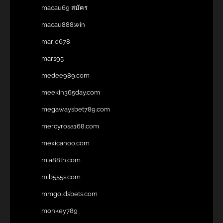
macau69 สมัคร
macau888.win
mario678
mars95
medee989.com
meekin365day.com
megawaysbet789.com
mercyrosa168.com
mexicanoo.com
mia88th.com
mib555s.com
mmgoldsbets.com
monkey789