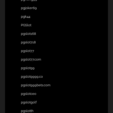
pgjoker69
pgk44
PGSlot
pgslot168
pgslot718
pgslot77
pgslot77.com
pgslot99
pgslot9999.co
pgslot999bets.com
pgslotceo
pgslotgolf
pgslotth