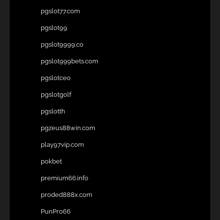
pgslot77.com
pgslot99
pgslot9999.co
pgslot999bets.com
pgslotceo
pgslotgolf
pgslotth
pgzeus88win.com
play97vip.com
pokbet
premium66.info
proded888x.com
PunPro66