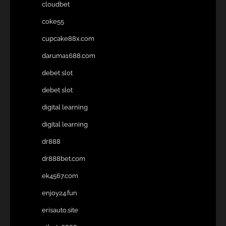
cloudbet
coke55
cupcake88x.com
daruma1688.com
debet slot
debet slot
digital learning
digital learning
dr888
dr888bet.com
ek4567.com
enjoy24.fun
erisauto.site