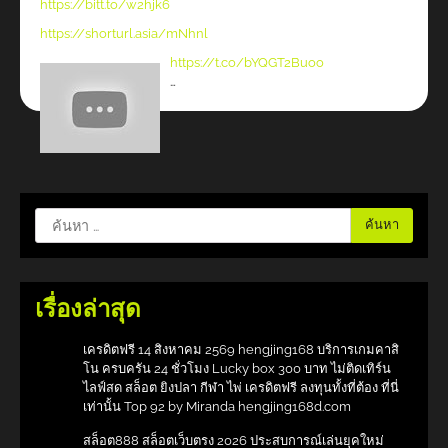
https://bitt.to/w2hjk6
https://shorturl.asia/mNhnl
https://t.co/bYQGT2Buoo
…
ค้นหา
สำหรับ:
เรื่องล่าสุด
เครดิตฟรี 14 สิงหาคม 2569 hengjing168 บริการเกมคาสิ
โน ครบครัน 24 ชั่วโมง Lucky box 300 บาท ไม่ติดเทิร์น
ไลฟ์สด สล็อต ยิงปลา กีฬา ไพ่ เครดิตฟรี ลงทุนทั้งที่ต้อง ที่นี่
เท่านั้น Top 92 by Miranda hengjing168d.com
สล็อต888 สล็อตเว็บตรง 2026 ประสบการณ์เล่นยุคใหม่