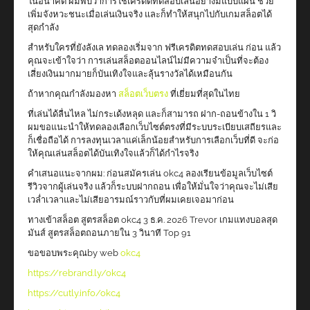
ในอนาคต ผมพบว่าการใช้เครดิตทดสอบเล่นอย่างมีแบบแผน ช่วย
เพิ่มจังหวะชนะเมื่อเล่นเงินจริง และก็ทำให้สนุกไปกับเกมสล็อตได้
สุดกำลัง
สำหรับใครที่ยังลังเล ทดลองเริ่มจาก ฟรีเครดิตทดสอบเล่น ก่อน แล้ว
คุณจะเข้าใจว่า การเล่นสล็อตออนไลน์ไม่มีความจำเป็นที่จะต้อง
เสี่ยงเงินมากมายก็บันเทิงใจและลุ้นรางวัลได้เหมือนกัน
ถ้าหากคุณกำลังมองหา
สล็อตเว็บตรง
ที่เยี่ยมที่สุดในไทย
ที่เล่นได้ลื่นไหล ไม่กระเด้งหลุด และก็สามารถ ฝาก-ถอนข้างใน 1 วิ
ผมขอแนะนำให้ทดลองเลือกเว็บไซต์ตรงที่มีระบบระเบียบเสถียรและ
ก็เชื่อถือได้ การลงทุนเวลาแค่เล็กน้อยสำหรับการเลือกเว็บที่ดี จะก่อ
ให้คุณเล่นสล็อตได้บันเทิงใจแล้วก็ได้กำไรจริง
คำเสนอแนะจากผม: ก่อนสมัครเล่น okc4 ลองเรียนข้อมูลเว็บไซต์
รีวิวจากผู้เล่นจริง แล้วก็ระบบฝากถอน เพื่อให้มั่นใจว่าคุณจะไม่เสีย
เวล่ำเวลาและไม่เสียอารมณ์ราวกับที่ผมเคยเจอมาก่อน
ทางเข้าสล็อต สูตรสล็อต okc4 3 ธ.ค. 2026 Trevor เกมแทงบอลสุด
มันส์ สูตรสล็อตถอนภายใน 3 วินาที Top 91
ขอขอบพระคุณby web
okc4
https://rebrand.ly/okc4
https://cutly.info/okc4