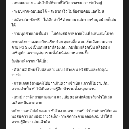
• เกมแตกง่าย – เล่นไปไม่กี่รอบก็ได้โอกาสชนะรางวัลใหญ่
• ระบบฝาก-ถอนออโต้ – สะดวก เร็ว ไม่ต้องรอคอยแอดไม่น
• สมัครสมาชิกฟรี – ไม่เสียค่าใช้จ่ายก่อน แค่กรอกข้อมูลน้อยก็เล่น
ได้
• รวมทุกค่ายเกมชั้นนำ – ไม่ต้องสมัครหลายเว็บเพื่อเล่นเกมโปรด
ภายหลังจากลงทะเบียนเรียบร้อย สูตรสล็อต ผมเริ่มเลือกเกมจาก
ค่าย PG Slot เป็นเกมแรกที่ลองเล่น เกมที่ผมเลือกเป็น สล็อตธีม
เผชิญภัย เพราะดูสนุกรวมทั้งโบนัสออกหลายครั้ง
สิ่งที่ผมพิจารณาได้เป็น:
• ตัวเกมมี ฟีพบร์โบนัสหลายแบบ อย่างเช่น ฟรีสปินและตัวคูณ
รางวัล
• การแตกแจ็คพอตมิได้ยากเกินความจำเป็น แต่ว่าก็ไม่ง่ายเกิน
ความจำเป็น ทำให้เกิดความรู้สึก ท้ารวมทั้งสนุกสนาน
• เกมมี กราฟิกสวยสดงดงาม และเสียงเอฟเฟกต์สมจริง ทำให้เล่น
เพลิดเพลินมากมาย
หลังจากเล่นไปเพียงแค่ 1 ชั่วโมง ผมสามารถทำกำไรกลับมาได้เยอะ
พอสมควร แถมยังมีรางวัลเล็กๆกระจัดกระจายตลอดเกม ทำให้มี
ความรู้สึกว่า เล่นแล้วคุ้ม