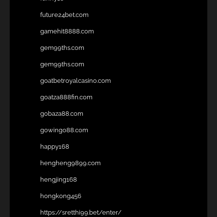
future24bet.com
gamehit8888.com
gem99ths.com
gem99ths.com
goatbetroyalcasino.com
goatza888fin.com
gobaza88.com
gowingo88.com
happy168
hengheng9899.com
hengjing168
hongkong456
https://sretthi99.bet/enter/