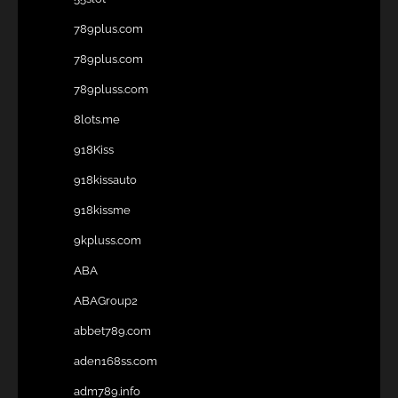
789plus.com
789plus.com
789pluss.com
8lots.me
918Kiss
918kissauto
918kissme
9kpluss.com
ABA
ABAGroup2
abbet789.com
aden168ss.com
adm789.info