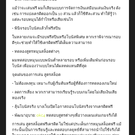
แม้ว่าจะเล่นฟรี ผมก็เลียนแบบการจัดการเงินเสมือนเล่นเงินจริง ดัง
เช่น การแบ่งเครดิตออกเป็น 10 ส่วน แล้วก็ใช้ทีละส่วน ทำให้รู้ว่า
แต่ละรอบหมุนได้กำไรหรือเสียเช่นไร
• พินิจรอบโบนัสแล้วก็ฟรีสปิน
ในหลายเกมจะมีรอบฟรีสปินหรือโบนัสพิเศษ หากเราพิจารณารอบ
ดีๆจะช่วยทำให้ใช้เครดิตฟรีได้เต็มความสามารถ
• ทดลองสูตรหมุนสล็อตต่างๆ
ผมทดสอบหมุนแบบพนันต่ำหลายรอบ หรือเพิ่มเดิมพันก่อนรอบ
โบนัส เพื่อมองว่าแบบไหนได้ผลทดแทนดีที่สุด
จุดเด่นของการเล่น สูตรสล็อต
• ไม่ต้องลงทุน: เหมาะกับผู้เริ่มต้นหรือผู้ที่ต้องการทดลองเกมใหม่
• ลดการเสี่ยง: พวกเราสามารถเรียนรู้ระบบเกมโดยไม่เสียเงินเสีย
ทองจริง
• ลุ้นโบนัสจริง: บางเว็บเปิดโอกาสถอนโบนัสจริงจากเครดิตฟรี
• พัฒนาอุบาย:
okc4
ทดสอบสูตรต่างๆเพื่อวางแผนเล่นเกมจริงได้
การเล่น สูตรสล็อตฟรีเครดิต ไม่ใช่แค่ประเด็นการหมุนสล็อตฟรี แม้
กระนั้นเป็นการเรียนรู้และทดสอบกลยุทธ์ที่สามารถนำไปใช้จริงได้