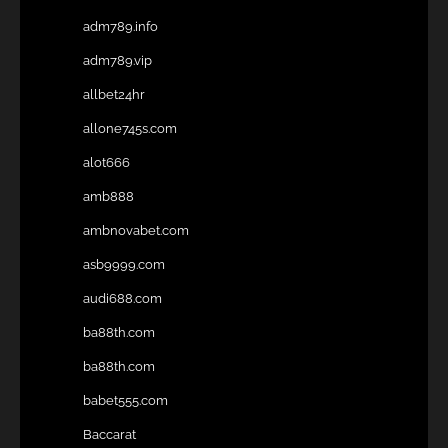
adm789.info
adm789.vip
allbet24hr
allone745s.com
alot666
amb888
ambnovabet.com
asb9999.com
audi688.com
ba88th.com
ba88th.com
babet555.com
Baccarat