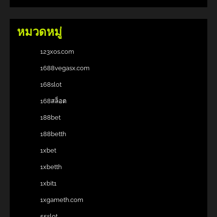
หมวดหมู่
123xos.com
1688vegasx.com
168slot
168สล็อต
188bet
188betth
1xbet
1xbetth
1xbit1
1xgameth.com
55slot