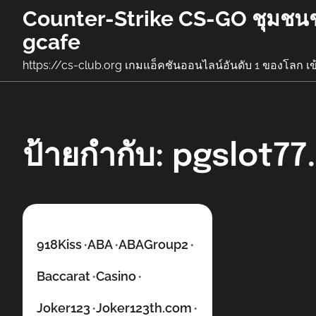
Skip
Counter-Strike CS-GO ชุมชนชาว
to
gcafe
content
https://cs-club.org เกมแอ็คชันออนไลน์อันดับ 1 ของโลก เข้าร่
ป้ายกำกับ:
pgslot77
918Kiss
ABA
ABAGroup2
Baccarat
Casino
Joker123
Joker123th.com