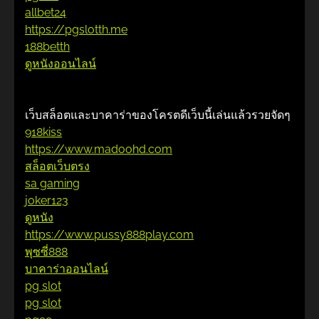
allbet24
https://pgslotth.me
188betth
ดูหนังออนไลน์
เว็บสล็อตและบาคาร่าของโครตดีเว็บนี้เล่นแล้วรวยจัดๆ
918kiss
https://www.madoohd.com
สล็อตเว็บตรง
sa gaming
joker123
ดูหนัง
https://www.pussy888play.com
พุซซี่888
บาคาร่าออนไลน์
pg slot
pg slot