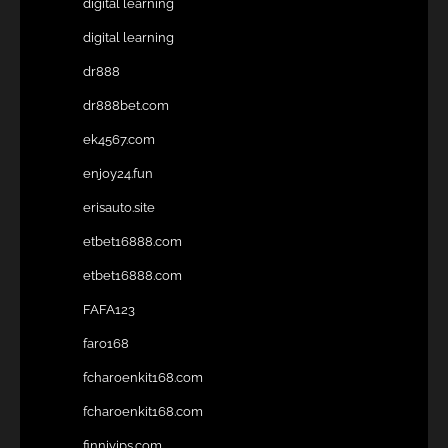
digital learning
digital learning
dr888
dr888bet.com
ek4567.com
enjoy24.fun
erisauto.site
etbet16888.com
etbet16888.com
FAFA123
faro168
fcharoenkit168.com
fcharoenkit168.com
finnivips.com