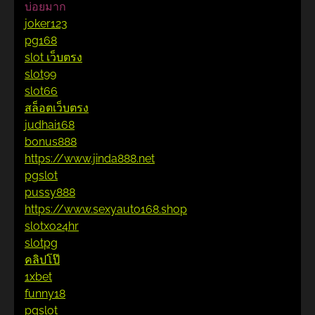
บ่อยมาก
joker123
pg168
slot เว็บตรง
slot99
slot66
สล็อตเว็บตรง
judhai168
bonus888
https://www.jinda888.net
pgslot
pussy888
https://www.sexyauto168.shop
slotxo24hr
slotpg
คลิปโป๊
1xbet
funny18
pgslot