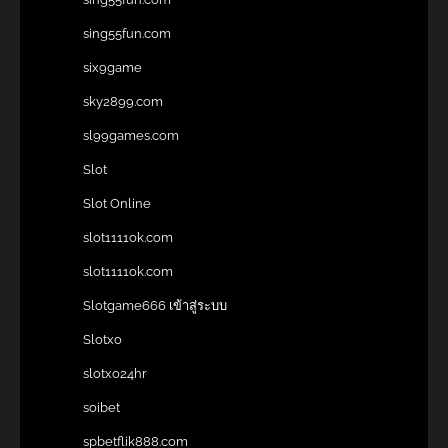
sing55fun.com
six9game
sky2899.com
sl99games.com
Slot
Slot Online
slot1111ok.com
slot1111ok.com
Slotgame666 เข้าสู่ระบบ
Slotxo
slotxo24hr
soibet
spbetflik888.com