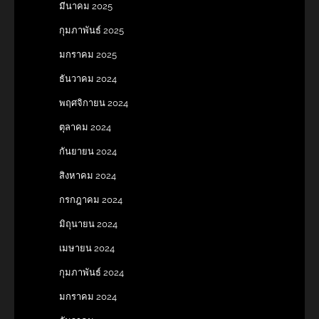
มีนาคม 2025
กุมภาพันธ์ 2025
มกราคม 2025
ธันวาคม 2024
พฤศจิกายน 2024
ตุลาคม 2024
กันยายน 2024
สิงหาคม 2024
กรกฎาคม 2024
มิถุนายน 2024
เมษายน 2024
กุมภาพันธ์ 2024
มกราคม 2024