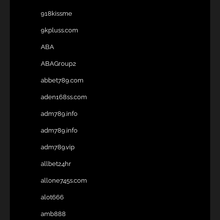
918kissme
9kpluss.com
ABA
ABAGroup2
abbet789.com
aden168ss.com
adm789.info
adm789.info
adm789.vip
allbet24hr
allone745s.com
alot666
amb888