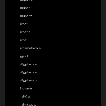
188bet
188betth
1xbet
1xbetth
1xbit1
1xgameth.com
55slot
789plus.com
789plus.com
789pluss.com
8lots.me
918Kiss
918kissauto