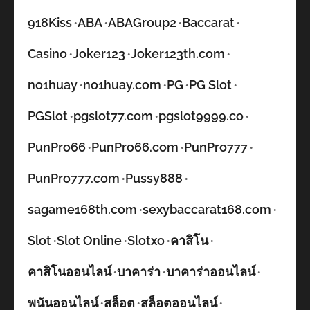
918Kiss
ABA
ABAGroup2
Baccarat
Casino
Joker123
Joker123th.com
no1huay
no1huay.com
PG
PG Slot
PGSlot
pgslot77.com
pgslot9999.co
PunPro66
PunPro66.com
PunPro777
PunPro777.com
Pussy888
sagame168th.com
sexybaccarat168.com
Slot
Slot Online
Slotxo
คาสิโน
คาสิโนออนไลน์
บาคาร่า
บาคาร่าออนไลน์
พนันออนไลน์
สล็อต
สล็อตออนไลน์