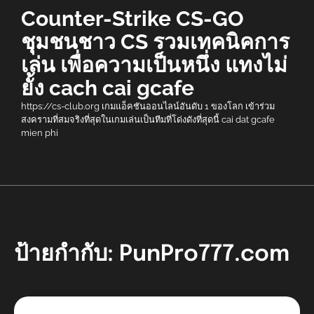
Skip
Counter-Strike CS-GO
to
ชุมชนชาว CS รวมเทคนิคการ
content
เล่น เพื่อความเป็นหนึ่ง แทงไม่
ยั้ง cach cai gcafe
https://cs-club.org เกมแอ็คชันออนไลน์อันดับ 1 ของโลก เข้าร่วม
สงครามที่สมจริงที่สุดในเกมเล่นเป็นทีมที่โด่งดังที่สุดนี้ cai dat gcafe
mien phi
ป้ายกำกับ:
PunPro777.com