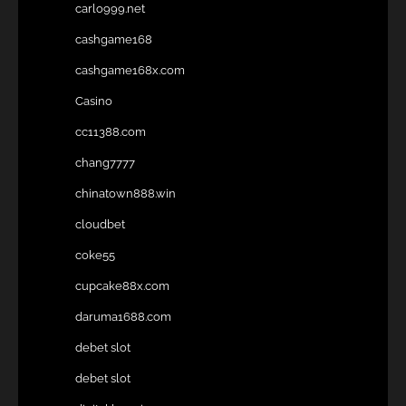
carlo999.net
cashgame168
cashgame168x.com
Casino
cc11388.com
chang7777
chinatown888.win
cloudbet
coke55
cupcake88x.com
daruma1688.com
debet slot
debet slot