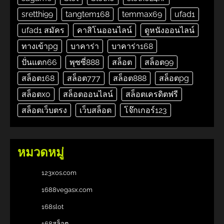
sretthi99
tangtem168
temmax69
ufad1
ufad1 สมัคร
คาสิโนออนไลน์
ดูหนังออนไลน์
ทางเข้าpg
บาคาร่า
บาคาร่า168
ปั่นแตก66
พุซซี่888
สล็อต
สล็อต99
สล็อต168
สล็อต777
สล็อต888
สล็อตpg
สล็อตxo
สล็อตออนไลน์
สล็อตเครดิตฟรี
สล็อตเว็บตรง
เว็บสล็อต
โจ๊กเกอร์123
หมวดหมู่
123xos.com
1688vegasx.com
168slot
168สล็อต