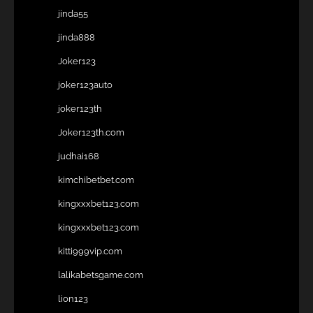
jinda55
jinda888
Joker123
joker123auto
joker123th
Joker123th.com
judhai168
kimchibetbet.com
kingxxxbet123.com
kingxxxbet123.com
kitti999vip.com
lalikabetsgame.com
lion123