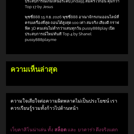
ประสบการณ์เกมเหนือระดับ jinda55 สมัครไว้ก่อน คุ้มกว่า
Top 17 by Jesus
พุซซี่888 15 ก.ย. 2026 พุซซี่888 อาณาจักรเกมออนไลน์ที่
ครบเครื่องที่สุด ถอนได้สูงสุด 100 เท่า สมจริง เสียงดี กราฟ
ฟิค 3D คนเล่นไม่ต่ำกว่าแสนทุกวัน pussy888play เปิด
ประสบการณ์ใหม่ทันที Top 4 by Shanel
pussy888play.me
ความเห็นล่าสุด
ความใจเสียใจต่อความผิดพลาดไม่เป็นประโยชน์ เรา
ควรเรียนรู้รวมทั้งก้าวไปด้านหน้า
เว็บคาสิโนน่าเล่น ทั้ง
สล็อต
และ
บาคาร่า
ตึงจริงแตก