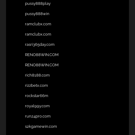
pussy888play
pussy888win
ramclubx.com
ramclubx.com
rasri365day.com
RENO88WIN.COM
RENO88WIN.COM
rich8188.com
rizzbetx.com
rockstar66m
royal99y.com
run24pro.com
s2kgamewin.com