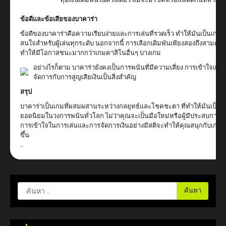
ข้อดีและข้อเสียของบาคาร่า
ข้อดีของบาคาร่าคือความเรียบง่ายและการเล่นที่รวดเร็ว ทำให้มันเป็นเกมที่
สนใจสำหรับผู้เล่นทุกระดับ นอกจากนี้ การเลือกเดิมพันเพียงสองถึงสามตัวเ
ทำให้มีโอกาสชนะมากกว่าเกมคาสิโนอื่นๆ บางเกม
อย่างไรก็ตาม บาคาร่ายังคงเป็นการพนันที่มีความเสี่ยง การเข้าใจและ
จัดการกับการสูญเสียเงินเป็นสิ่งสำคัญ
สรุป
บาคาร่าเป็นเกมที่ผสมผสานระหว่างกลยุทธ์และโชคชะตา ที่ทำให้มันเป็นเ
ยอดนิยมในวงการพนันทั่วโลก ไม่ว่าคุณจะเป็นมือใหม่หรือผู้มีประสบการณ
การเข้าใจในการเล่นและการจัดการเงินอย่างมีสติจะทำให้คุณสนุกกับเกมได้
ขึ้น
…
ค้นหา
สำหรับ: