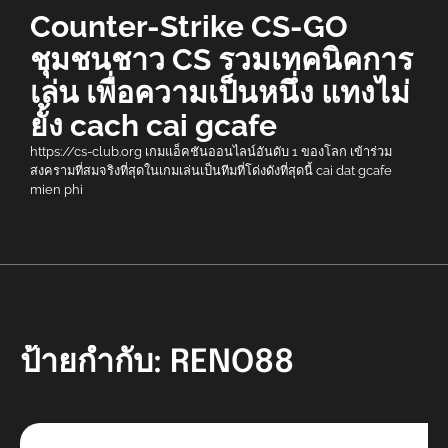
Skip
Counter-Strike CS-GO
to
ชุมชนชาว CS รวมเทคนิคการ
content
เล่น เพื่อความเป็นหนึ่ง แทงไม่
ยั้ง cach cai gcafe
https://cs-club.org เกมแอ็คชันออนไลน์อันดับ 1 ของโลก เข้าร่วม
สงครามที่สมจริงที่สุดในเกมเล่นเป็นทีมที่โด่งดังที่สุดนี้ cai dat gcafe
mien phi
ป้ายกำกับ:
RENO88