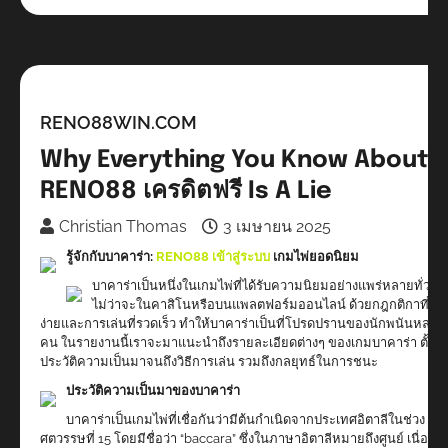
RENO88WIN.COM
Why Everything You Know About
RENO88 เครดิตฟรี Is A Lie
Christian Thomas
3 เมษายน 2025
รู้จักกับบาคาร่า:
RENO88 เข้าสู่ระบบ
เกมไพ่ยอดนิยม
บาคาร่าเป็นหนึ่งในเกมไพ่ที่ได้รับความนิยมอย่างแพร่หลายทั่วโล
ไม่ว่าจะในคาสิโนหรือบนแพลตฟอร์มออนไลน์ ด้วยกฎกติกาที่เรี
ง่ายและการเล่นที่รวดเร็ว ทำให้บาคาร่าเป็นที่โปรดปรานของนักพนันหลาย
คน ในรายงานนี้เราจะมาแนะนำถึงรายละเอียดต่างๆ ของเกมบาคาร่า ตั้งแต
ประวัติความเป็นมาจนถึงวิธีการเล่น รวมถึงกลยุทธ์ในการชนะ
ประวัติความเป็นมาของบาคาร่า
บาคาร่าเป็นเกมไพ่ที่เชื่อกันว่ามีต้นกำเนิดจากประเทศอิตาลีในช่วง
ศตวรรษที่ 15 โดยมีชื่อว่า “baccara” ซึ่งในภาษาอิตาลีหมายถึงศูนย์ เนื่องจ