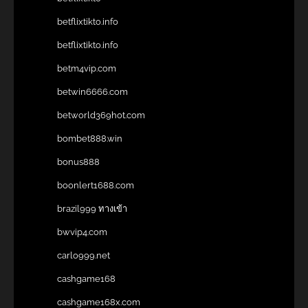
betflixtikto.info
betflixtikto.info
betm4vip.com
betwin6666.com
betworld369hot.com
bombet888.win
bonus888
boonlert1688.com
brazil999 ทางเข้า
bwvip4.com
carlo999.net
cashgame168
cashgame168x.com