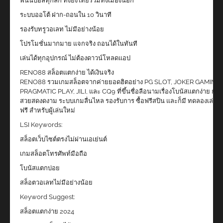
พนันบอลทุกลีก ทั้งยังไทยรวมทั้งเมืองนอก
ระบบออโต้ ฝาก-ถอนใน 10 วินาที
รองรับทรูวอเลท ไม่มีอย่างน้อย
โปรโมชั่นมากมาย แจกจริง ถอนได้ในทันที
เล่นได้ทุกอุปกรณ์ ไม่ต้องดาวน์โหลดแอป
RENO88 สล็อตแตกง่าย ได้เงินจริง
RENO88 รวมเกมสล็อตจากค่ายยอดฮิตอย่าง PG SLOT, JOKER GAMING,
PRAGMATIC PLAY, JILI, และ CQ9 ที่ขึ้นชื่อลือนามเรื่องโบนัสแตกง่าย กรา
สวยสดงดงาม ระบบเกมลื่นไหล รองรับการ ซื้อฟรีสปิน และก็มี ทดลองเล่นส
ฟรี สำหรับผู้เล่นใหม่
LSI Keywords:
สล็อตเว็บไซต์ตรงไม่ผ่านเอเย่นต์
เกมสล็อตโทรศัพท์มือถือ
โบนัสแตกบ่อย
สล็อตวอเลทไม่มีอย่างน้อย
Keyword Suggest:
สล็อตแตกง่าย 2024