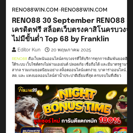
RENO88WIN.COM
RENO88WIN.COM
RENO88 30 September RENO88
เครดิตฟรี สล็อตเว็บตรงคาสิโนครบวงจ
ไม่มีขั้นต่ำ Top 68 by Franklin
Editor Kun
20 พฤษภาคม 2025
RENO88
คือเว็บพนันออนไลน์ครบวงจรที่ให้บริการทุกการเดิมพันยอดฮิต
ใต้ระบบ เว็บไซต์ตรงไม่ผ่านเอเย่นต์ ปลอดภัย เชื่อถือได้ และมีมาตรฐานระด
สากล รวมเกมยอดนิยมอย่าง สล็อตออนไลน์แตกง่าย, บาคาร่าออนไลน์, คา
สด, และ แทงบอลออนไลน์ค่าน้ำประปาดีเยี่ยมที่สุด ครบจบในที่เดียว