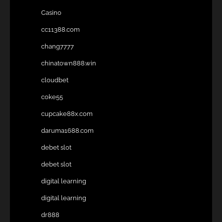
Casino
cc11388.com
chang7777
chinatown888.win
cloudbet
coke55
cupcake88x.com
daruma1688.com
debet slot
debet slot
digital learning
digital learning
dr888