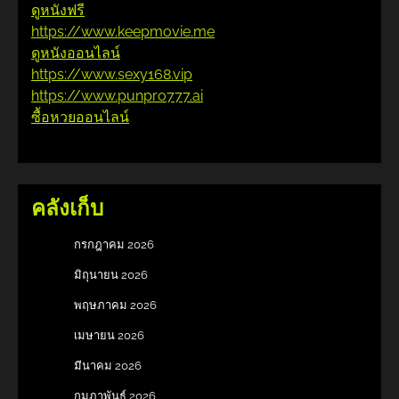
ดูหนังฟรี
https://www.keepmovie.me
ดูหนังออนไลน์
https://www.sexy168.vip
https://www.punpro777.ai
ซื้อหวยออนไลน์
คลังเก็บ
กรกฎาคม 2026
มิถุนายน 2026
พฤษภาคม 2026
เมษายน 2026
มีนาคม 2026
กุมภาพันธ์ 2026