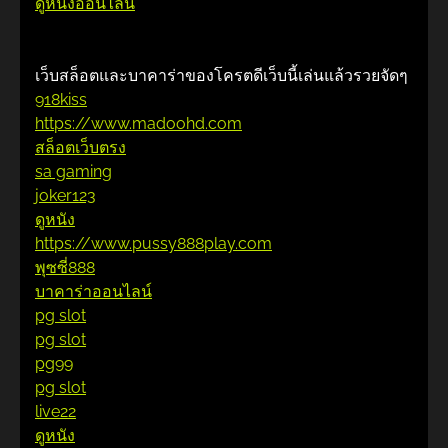
ดูหนังออนไลน์
เว็บสล็อตและบาคาร่าของโครตดีเว็บนี้เล่นแล้วรวยจัดๆ
918kiss
https://www.madoohd.com
สล็อตเว็บตรง
sa gaming
joker123
ดูหนัง
https://www.pussy888play.com
พุซซี่888
บาคาร่าออนไลน์
pg slot
pg slot
pg99
pg slot
live22
ดูหนัง