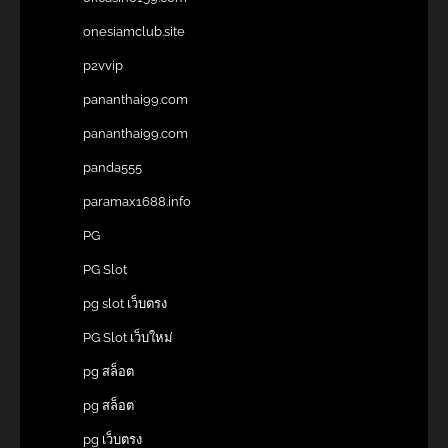
onesiamclub.site
p2vvip
pananthai99.com
pananthai99.com
panda555
paramax1688.info
PG
PG Slot
pg slot เว็บตรง
PG Slot เว็บใหม่
pg สล็อต
pg สล็อต
pg เว็บตรง