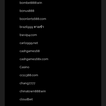
bombet888.win
bonus888
boonlert1688.com
brazil999 ทางเข้า
bwvip4.com
carlo999.net
cashgame168
cashgame168x.com
Casino
cc11388.com
chang7777
chinatown888.win
cloudbet