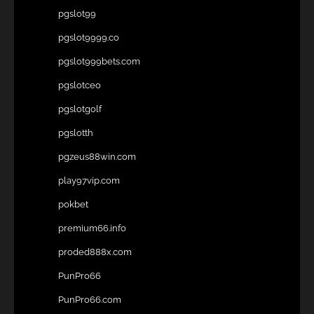
pgslot99
pgslot9999.co
pgslot999bets.com
pgslotceo
pgslotgolf
pgslotth
pgzeus88win.com
play97vip.com
pokbet
premium66.info
proded888x.com
PunPro66
PunPro66.com