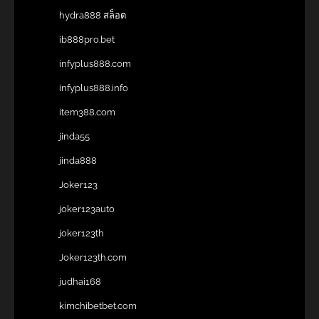
hydra888 สล็อต
ib888pro.bet
infyplus888.com
infyplus888.info
item388.com
jinda55
jinda888
Joker123
joker123auto
joker123th
Joker123th.com
judhai168
kimchibetbet.com