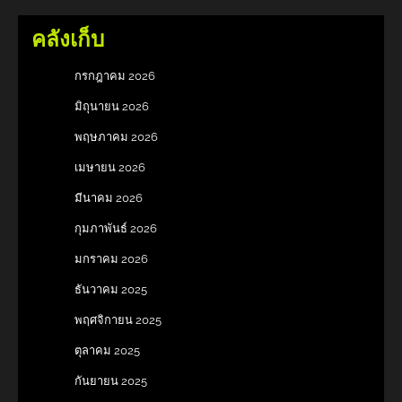
คลังเก็บ
กรกฎาคม 2026
มิถุนายน 2026
พฤษภาคม 2026
เมษายน 2026
มีนาคม 2026
กุมภาพันธ์ 2026
มกราคม 2026
ธันวาคม 2025
พฤศจิกายน 2025
ตุลาคม 2025
กันยายน 2025