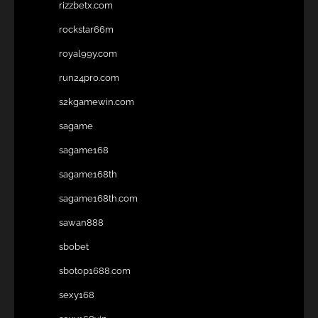
rizzbetx.com
rockstar66m
royal99y.com
run24pro.com
s2kgamewin.com
sagame
sagame168
sagame168th
sagame168th.com
sawan888
sbobet
sbotop1688.com
sexy168