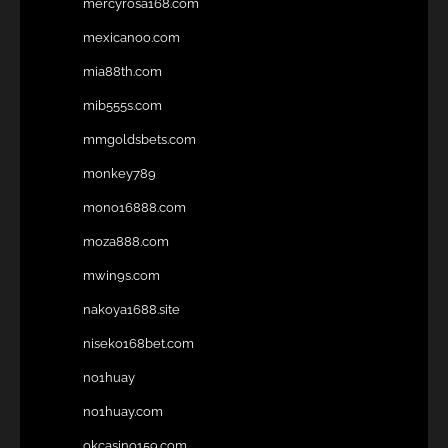
mercyrosa168.com
mexicanoo.com
mia88th.com
mib555s.com
mmgoldsbets.com
monkey789
mono16888.com
moza888.com
mwin9s.com
nakoya1688.site
niseko168bet.com
no1huay
no1huay.com
okcasino159.com