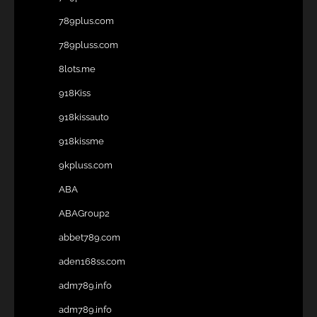
789plus.com
789pluss.com
8lots.me
918Kiss
918kissauto
918kissme
9kpluss.com
ABA
ABAGroup2
abbet789.com
aden168ss.com
adm789.info
adm789.info