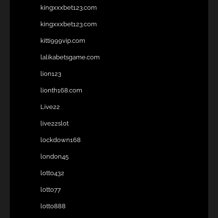
kingxxxbet123.com
kingxxxbet123.com
kitti999vip.com
lalikabetsgame.com
lion123
lionth168.com
Live22
live22slot
lockdown168
london45
lotto432
lotto77
lotto888