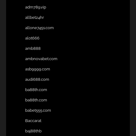
adm789.vip
allbet24hr
allone745s.com
alot666
amb888
ambnovabet.com
asb9999.com
audi688.com
ba88th.com
ba88th.com
babet555.com
Baccarat
baj88thb