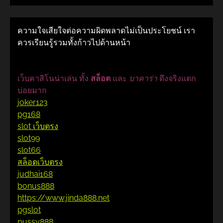
ความใจเสียใจต่อความผิดพลาดไม่เป็นประโยชน์ เรา
ควรเรียนรู้รวมทั้งก้าวไปด้านหน้า
เว็บคาสิโนน่าเล่น ทั้ง
สล็อต
และ
บาคาร่า
ตึงจริงแตก
บ่อยมาก
joker123
pg168
slot เว็บตรง
slot99
slot66
สล็อตเว็บตรง
judhai168
bonus888
https://www.jinda888.net
pgslot
pussy888