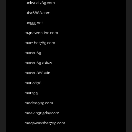
luckycat789.com
luis16888.com
lux555.net
m4newonline.com
mac1bet789.com
macau69
macau69 สมัคร
macau888.win
mario678
mars95
medee989.com
meekin365day.com
megawaysbet789.com