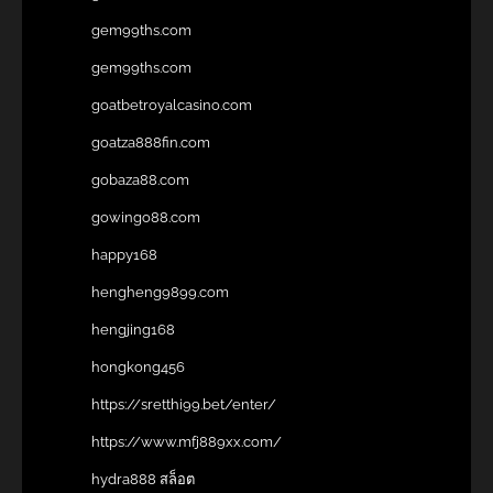
gem99ths.com
gem99ths.com
goatbetroyalcasino.com
goatza888fin.com
gobaza88.com
gowingo88.com
happy168
hengheng9899.com
hengjing168
hongkong456
https://sretthi99.bet/enter/
https://www.mfj889xx.com/
hydra888 สล็อต