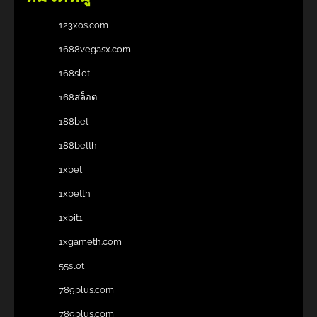
123xos.com
1688vegasx.com
168slot
168สล็อต
188bet
188betth
1xbet
1xbetth
1xbit1
1xgameth.com
55slot
789plus.com
789plus.com