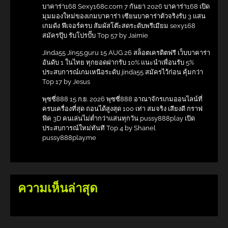
บาคาร่า168 Sexy168c.com 7 กันยา 2026 บาคาร่า168 เปิด
มุมมองใหม่ของเกมบาคาร่า เซียนบาคาร่าตัวจริงรับ 3 แสน
เกมดัง ฟีเจอร์ครบ สัมผัสโต๊ะสดระดับพรีเมียม sexy168
สมัครปุ๊บ รับโปรปั๊บ Top 57 by Jaimie
Jinda55 Jin55.guru 15 AUG 26 สล็อตเครดิตฟรี เว็บบาคาร่า
อันดับ 1 ในไทย ทุกยอดฝากรับ 10% แนะนำเพื่อนรับ 5%
ประสบการณ์เกมเหนือระดับ jinda55 สมัครไว้ก่อน คุ้มกว่า
Top 17 by Jesus
พุซซี่888 15 ก.ย. 2026 พุซซี่888 อาณาจักรเกมออนไลน์ที่
ครบเครื่องที่สุด ถอนได้สูงสุด 100 เท่า สมจริง เสียงดี กราฟ
ฟิค 3D คนเล่นไม่ต่ำกว่าแสนทุกวัน pussy888play เปิด
ประสบการณ์ใหม่ทันที Top 4 by Shanel
pussy888play.me
ความเห็นล่าสุด