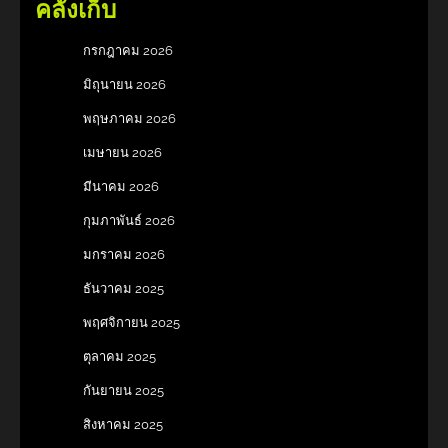
คลังเก็บ
กรกฎาคม 2026
มิถุนายน 2026
พฤษภาคม 2026
เมษายน 2026
มีนาคม 2026
กุมภาพันธ์ 2026
มกราคม 2026
ธันวาคม 2025
พฤศจิกายน 2025
ตุลาคม 2025
กันยายน 2025
สิงหาคม 2025