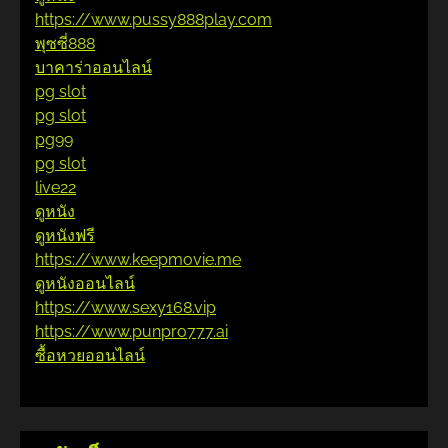
https://www.pussy888play.com
พุซซี่888
บาคาร่าออนไลน์
pg slot
pg slot
pg99
pg slot
live22
ดูหนัง
ดูหนังฟรี
https://www.keepmovie.me
ดูหนังออนไลน์
https://www.sexy168.vip
https://www.punpro777.ai
ซื้อหวยออนไลน์