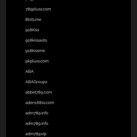
789pluss.com
8lots.me
918Kiss
918kissauto
918kissme
9kpluss.com
ABA
ABAGroup2
abbet789.com
aden168ss.com
adm789.info
adm789.info
adm789.vip