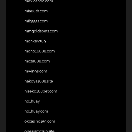
mexicanoo.com
mia88th.com
mib555s.com
mmgoldsbets.com
monkey789
mono16888.com
moza888.com
mwin9s.com
nakoya1688.site
niseko168bet.com
no1huay
no1huay.com
okcasino159.com
onesiamclub.site