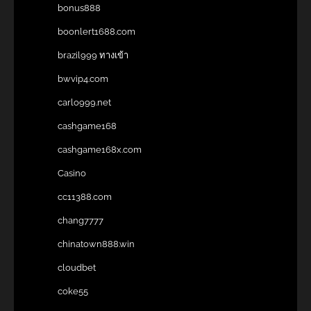
bonus888
boonlert1688.com
brazil999 ทางเข้า
bwvip4.com
carlo999.net
cashgame168
cashgame168x.com
Casino
cc11388.com
chang7777
chinatown888.win
cloudbet
coke55