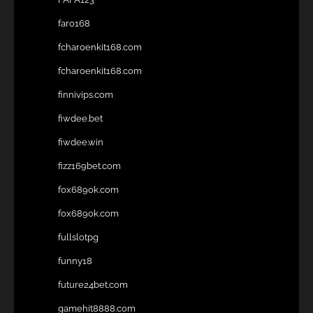
faro168
fcharoenkit168.com
fcharoenkit168.com
finnivips.com
fiwdee.bet
fiwdee.win
fizz169bet.com
fox689ok.com
fox689ok.com
fullslotpg
funny18
future24bet.com
gamehit8888.com