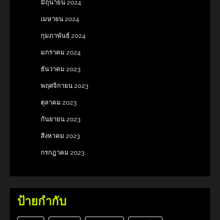
มิถุนายน 2024
เมษายน 2024
กุมภาพันธ์ 2024
มกราคม 2024
ธันวาคม 2023
พฤศจิกายน 2023
ตุลาคม 2023
กันยายน 2023
สิงหาคม 2023
กรกฎาคม 2023
ป้ายกำกับ