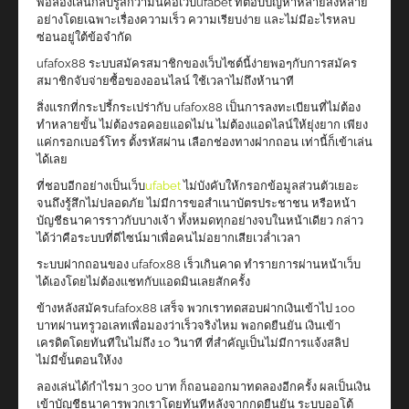
พอลองเล่นกลับรู้สึกว่ามันคือเว็บufabet ที่ตอบปัญหาหลายสิ่งหลาย
อย่างโดยเฉพาะเรื่องความเร็ว ความเรียบง่าย และไม่มีอะไรหลบ
ซ่อนอยู่ใต้ข้อจำกัด
ufafox88 ระบบสมัครสมาชิกของเว็บไซต์นี้ง่ายพอๆกับการสมัคร
สมาชิกจับจ่ายซื้อของออนไลน์ ใช้เวลาไม่ถึงห้านาที
สิ่งแรกที่กระปรี้กระเปร่ากับ ufafox88 เป็นการลงทะเบียนที่ไม่ต้อง
ทำหลายขั้น ไม่ต้องรอคอยแอดไม่น ไม่ต้องแอดไลน์ให้ยุ่งยาก เพียง
แค่กรอกเบอร์โทร ตั้งรหัสผ่าน เลือกช่องทางฝากถอน เท่านี้ก็เข้าเล่น
ได้เลย
ที่ชอบอีกอย่างเป็นเว็บ
ufabet
ไม่บังคับให้กรอกข้อมูลส่วนตัวเยอะ
จนถึงรู้สึกไม่ปลอดภัย ไม่มีการขอสำเนาบัตรประชาชน หรือหน้า
บัญชีธนาคารราวกับบางเจ้า ทั้งหมดทุกอย่างจบในหน้าเดียว กล่าว
ได้ว่าคือระบบที่ดีไซน์มาเพื่อคนไม่อยากเสียเวล่ำเวลา
ระบบฝากถอนของ ufafox88 เร็วเกินคาด ทำรายการผ่านหน้าเว็บ
ได้เองโดยไม่ต้องแชทกับแอดมินเลยสักครั้ง
ข้างหลังสมัครufafox88 เสร็จ พวกเราทดสอบฝากเงินเข้าไป 100
บาทผ่านทรูวอเลทเพื่อมองว่าเร็วจริงไหม พอกดยืนยัน เงินเข้า
เครดิตโดยทันทีในไม่ถึง 10 วินาที ที่สำคัญเป็นไม่มีการแจ้งสลิป
ไม่มีขั้นตอนให้งง
ลองเล่นได้กำไรมา 300 บาท ก็ถอนออกมาทดลองอีกครั้ง ผลเป็นเงิน
เข้าบัญชีธนาคารพวกเราโดยทันทีหลังจากกดยืนยัน ระบบออโต้