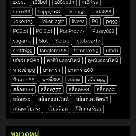
1xbet
188bet
188betth
918Kiss
faro168
happy168
Jinda55
jinda888
Joker123
Joker123th
live22
PG
pg99
PGSlot
PG Slot
PunPro777
Pussy888
sagame
Slot
Slotxo
slotxo24hr
sretthi99
tangtem168
temmax69
ufad1
ufad1 สมัคร
คาสิโนออนไลน์
ดูหนังออนไลน์
ทางเข้าpg
บาคาร่า
บาคาร่า168
ปั่นแตก66
พุซซี่888
สล็อต
สล็อต99
สล็อต168
สล็อต777
สล็อต888
สล็อตpg
สล็อตxo
สล็อตออนไลน์
สล็อตเครดิตฟรี
สล็อตเว็บตรง
เว็บสล็อต
โจ๊กเกอร์123
หมวดหมู่