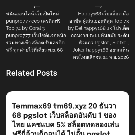
⟵
⟶
แนะแนว
พนันออนไลน์ เว็บเปิดใหม่
Happy168 เว็บสล็อต มือ
เรื่อง
punpro777.ceo เครดิตฟรี
อาชีพ ผู้เล่นเยอะที่สุด Top 73
Top 74 by Coral 3
by Del happy168.uk โปรเด็ด
punpro777 เว็บไซต์แจกหนัก
ถอนง่าย ระบบทันสมัย ระดับ
รวมทางเข้า สล็อต รับเครดิต
หัวแถว Pgslot , Slotxo ,
ฟรี ทุกค่ายไว้ที่เดียว พ.ย. 68
Joker happy168 อยากเห็น
คนไทยเลิกจน 24 พ.ย. 2026
Related Posts
Temmax69 tm69.xyz 20 ธันวา
68 pgslot เว็บสล็อตอันดับ 1 ของ
ไทย แคชแบค 5% สล็อตทดลองเล่น
ฟรีกี่ล้านก็ถอนได้ ไม่อั้น pgslot