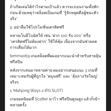
ถ้าเกิดเล่นได้กำไรตามเป้าแล้ว ควรจะถอนรวมทั้งพัก
ก่อน ด้วยเหตุว่าสล็อตเป็นเกมที่ “รู้จักหยุดคือผู้ชนะตัว
จริง”
5. อย่าลืมใช้โปรโมชั่นเครดิตฟรี
หลายเว็บมีโบนัสให้ เช่น “ฝาก 100 รับ 200” หรือ
“เครดิตฟรีไม่ต้องฝาก” ใช้ให้คุ้ม เนื่องจากมันช่วยลด
การเสี่ยงได้มาก
temmax69 เกมสล็อตที่ผมอยากแนะนำสำหรับสายลุ้น
ฟรีสปิน
หลังจากเล่นมาหลายค่าย ผมอยากเสนอแนะ 3 เกมที่
เหมาะสมกับผู้ที่ถูกใจ “หมุนฟรี” และ “ลุ้นรางวัลใหญ่”
จริงๆ
1. Mahjong Ways 2 (PG SLOT)
เกมยอดนิยมที่ Scatter มาไว ฟรีสปินคูณสูง แล้วก็เข้า
หลายครั้ง