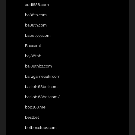
audi688.com
ba88th.com
ba88th.com
babet555.com
Baccarat
baj88thb
baj88thbz.com
bar4game24hr.com
baslot168bet.com
baslot168bet.com/
bbp168.me
bestbet
betboxclubs.com