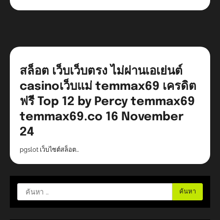
สล็อต เว็บเว็บตรง ไม่ผ่านเอเย่นต์
casinoเว็บแม่ temmax69 เครดิต
ฟรี Top 12 by Percy temmax69
temmax69.co 16 November
24
pgslot เว็บไซต์สล็อต…
ค้นหา
สำหรับ: