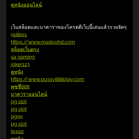
ดูหนังออนไลน์
เว็บสล็อตและบาคาร่าของโครตดีเว็บนี้เล่นแล้วรวยจัดๆ
918kiss
https://www.madoohd.com
สล็อตเว็บตรง
sa gaming
joker123
ดูหนัง
https://www.pussy888play.com
พุซซี่888
บาคาร่าออนไลน์
pg slot
pg slot
pg99
pg slot
live22
ดูหนัง