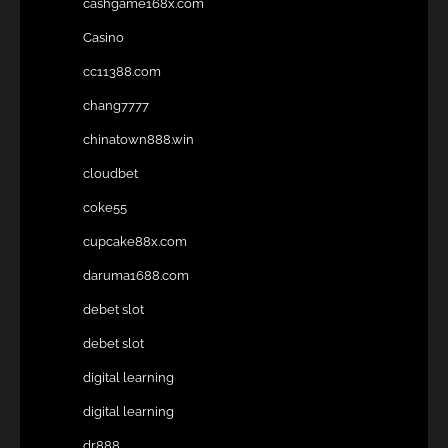
cashgame168x.com
Casino
cc11388.com
chang7777
chinatown888.win
cloudbet
coke55
cupcake88x.com
daruma1688.com
debet slot
debet slot
digital learning
digital learning
dr888