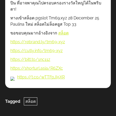
ปิน ที่อาจพาคุณไปครอบครองรางวัลใหญ่ได้ในพริบ
ตา!
ทางเข้าสล็อต pgslot Tm69.xyz 28 December 25
Paulina ใหม่ สล็อตไม่ล็อคยูส Top 33
ขอขอบคุณมากอ้างอิงจาก
สล็อต
https://rebrand.ly/tm69-xyz
https://cutly.info/tm69-xyz
https://bitt.to/1nc11z
https://shorturl.asia/R6ZXc
https://t.co/wTTFpJl5XR
Tagged
สล็อต