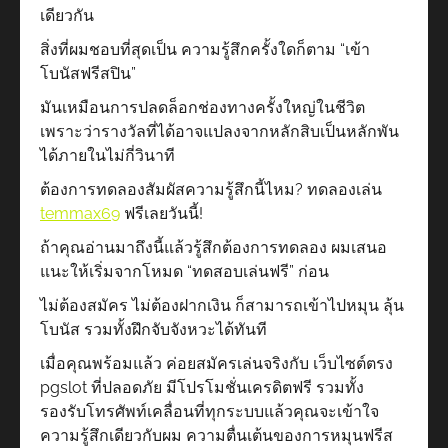
เดียวกัน
สิ่งที่ผมชอบที่สุดเป็น ความรู้สึกครั้งใดก็ตาม “เข้า
โบนัสฟรีสปิน”
มันเหมือนการปลดล็อกช่องทางครั้งใหญ่ในชีวิต
เพราะว่ารางวัลที่ได้อาจแปลงจากหลักสิบเป็นหลักพัน
ได้ภายในไม่กี่วินาที
ต้องการทดลองสัมผัสความรู้สึกนี้ไหม? ทดลองเล่น
temmax69
ฟรีเลยวันนี้!
ถ้าคุณอ่านมาถึงนี้แล้วรู้สึกต้องการทดลอง ผมเสนอ
แนะให้เริ่มจากโหมด “ทดสอบเล่นฟรี” ก่อน
ไม่ต้องสมัคร ไม่ต้องฝากเงิน ก็สามารถเข้าไปหมุน ลุ้น
โบนัส รวมทั้งฝึกจับจังหวะได้ทันที
เมื่อคุณพร้อมแล้ว ค่อยสมัครเล่นจริงกับ เว็บไซต์ตรง
pgslot ที่ปลอดภัย มีโปรโมชั่นเครดิตฟรี รวมทั้ง
รองรับโทรศัพท์เคลื่อนที่ทุกระบบแล้วคุณจะเข้าใจ
ความรู้สึกเดียวกับผม ความตื่นเต้นของการหมุนฟรีส