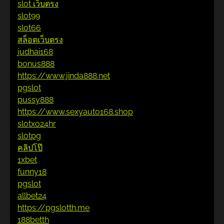
slot เว็บตรง
slot99
slot66
สล็อตเว็บตรง
judhai168
bonus888
https://www.jinda888.net
pgslot
pussy888
https://www.sexyauto168.shop
slotxo24hr
slotpg
คลิปโป๊
1xbet
funny18
pgslot
allbet24
https://pgslotth.me
188betth