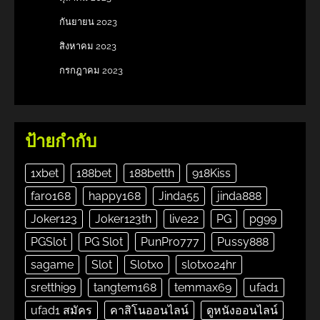
กันยายน 2023
สิงหาคม 2023
กรกฎาคม 2023
ป้ายกำกับ
1xbet
188bet
188betth
918Kiss
faro168
happy168
Jinda55
jinda888
Joker123
Joker123th
live22
PG
pg99
PGSlot
PG Slot
PunPro777
Pussy888
sagame
Slot
Slotxo
slotxo24hr
sretthi99
tangtem168
temmax69
ufad1
ufad1 สมัคร
คาสิโนออนไลน์
ดูหนังออนไลน์