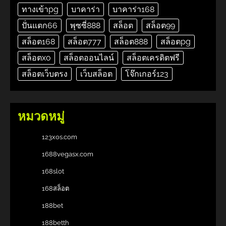
ทางเข้าpg
บาคาร่า
บาคาร่า168
ปั่นแตก66
พุซซี่888
สล็อต
สล็อต99
สล็อต168
สล็อต777
สล็อต888
สล็อตpg
สล็อตxo
สล็อตออนไลน์
สล็อตเครดิตฟรี
สล็อตเว็บตรง
เว็บสล็อต
โจ๊กเกอร์123
หมวดหมู่
123xos.com
1688vegasx.com
168slot
168สล็อต
188bet
188betth