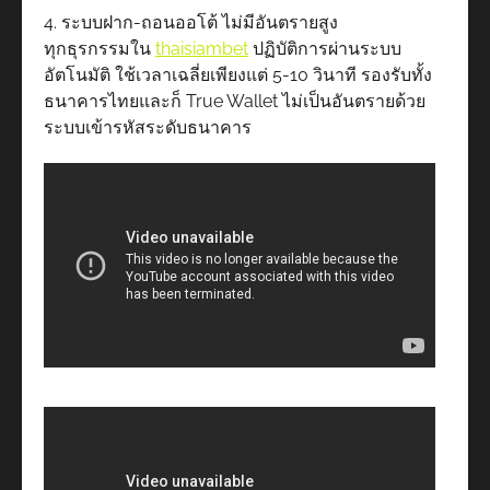
4. ระบบฝาก-ถอนออโต้ ไม่มีอันตรายสูง
ทุกธุรกรรมใน
thaisiambet
ปฏิบัติการผ่านระบบ
อัตโนมัติ ใช้เวลาเฉลี่ยเพียงแต่ 5-10 วินาที รองรับทั้ง
ธนาคารไทยและก็ True Wallet ไม่เป็นอันตรายด้วย
ระบบเข้ารหัสระดับธนาคาร