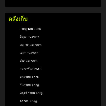
คลังเก็บ
กรกฎาคม 2026
มิถุนายน 2026
พฤษภาคม 2026
เมษายน 2026
มีนาคม 2026
กุมภาพันธ์ 2026
มกราคม 2026
ธันวาคม 2025
พฤศจิกายน 2025
ตุลาคม 2025