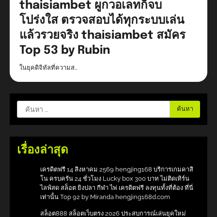
thaisiambet ผูกวอเลทก็จบ
โปร่งใส ตรวจสอบได้ทุกระบบเล่น
แล้วรวยจริง thaisiambet สมัคร
Top 53 by Rubin
ในยุคดิจิทัลที่ความส…
ค้นหา
สำหรับ:
เรื่องล่าสุด
เครดิตฟรี 14 สิงหาคม 2569 hengjing168 บริการเกมคาสิ
โน ครบครัน 24 ชั่วโมง Lucky box 300 บาท ไม่ติดเทิร์น
ไลฟ์สด สล็อต ยิงปลา กีฬา ไพ่ เครดิตฟรี ลงทุนทั้งที่ต้อง ที่นี่
เท่านั้น Top 92 by Miranda hengjing168d.com
สล็อต888 สล็อตเว็บตรง 2026 ประสบการณ์เล่นยุคใหม่