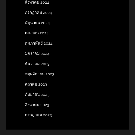
สิงหาคม 2024
กรกฎาคม 2024
มิถุนายน 2024
เมษายน 2024
กุมภาพันธ์ 2024
มกราคม 2024
ธันวาคม 2023
พฤศจิกายน 2023
ตุลาคม 2023
กันยายน 2023
สิงหาคม 2023
กรกฎาคม 2023