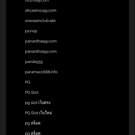
no1huay.com
okcasino159.com
onesiamclub.site
p2vvip
pananthai99.com
pananthai99.com
panda555
paramax1688.info
PG
PG Slot
pg slot เว็บตรง
PG Slot เว็บใหม่
pg สล็อต
pg สล็อต