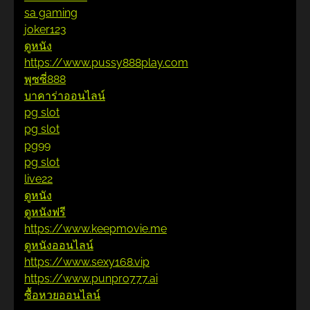
sa gaming
joker123
ดูหนัง
https://www.pussy888play.com
พุซซี่888
บาคาร่าออนไลน์
pg slot
pg slot
pg99
pg slot
live22
ดูหนัง
ดูหนังฟรี
https://www.keepmovie.me
ดูหนังออนไลน์
https://www.sexy168.vip
https://www.punpro777.ai
ซื้อหวยออนไลน์