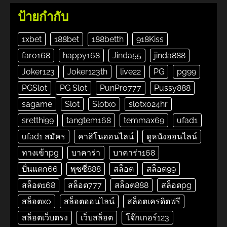
ป้ายกำกับ
1xbet
188bet
188betth
918Kiss
faro168
happy168
Jinda55
jinda888
Joker123
Joker123th
live22
PG
pg99
PGSlot
PG Slot
PunPro777
Pussy888
sagame
Slot
Slotxo
slotxo24hr
sretthi99
tangtem168
temmax69
ufad1
ufad1 สมัคร
คาสิโนออนไลน์
ดูหนังออนไลน์
ทางเข้าpg
บาคาร่า
บาคาร่า168
ปั่นแตก66
พุซซี่888
สล็อต
สล็อต99
สล็อต168
สล็อต777
สล็อต888
สล็อตpg
สล็อตxo
สล็อตออนไลน์
สล็อตเครดิตฟรี
สล็อตเว็บตรง
เว็บสล็อต
โจ๊กเกอร์123