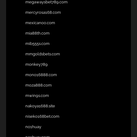
megawaysbet789.com
mercyrosa168.com
mexicanoo.com
mia88th.com
mib555s.com
mmgoldsbets.com
monkey789
mono16888.com
moza888.com
mwin9s.com
nakoya1688.site
niseko168bet.com
no1huay