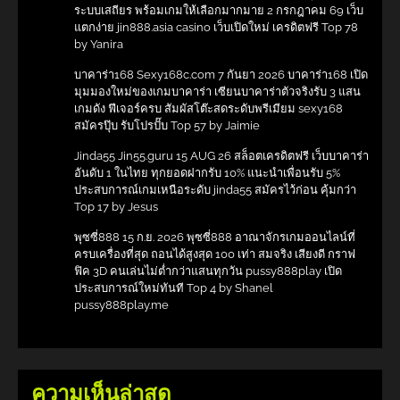
ระบบเสถียร พร้อมเกมให้เลือกมากมาย 2 กรกฎาคม 69 เว็บ
แตกง่าย jin888.asia casino เว็บเปิดใหม่ เครดิตฟรี Top 78
by Yanira
บาคาร่า168 Sexy168c.com 7 กันยา 2026 บาคาร่า168 เปิด
มุมมองใหม่ของเกมบาคาร่า เซียนบาคาร่าตัวจริงรับ 3 แสน
เกมดัง ฟีเจอร์ครบ สัมผัสโต๊ะสดระดับพรีเมียม sexy168
สมัครปุ๊บ รับโปรปั๊บ Top 57 by Jaimie
Jinda55 Jin55.guru 15 AUG 26 สล็อตเครดิตฟรี เว็บบาคาร่า
อันดับ 1 ในไทย ทุกยอดฝากรับ 10% แนะนำเพื่อนรับ 5%
ประสบการณ์เกมเหนือระดับ jinda55 สมัครไว้ก่อน คุ้มกว่า
Top 17 by Jesus
พุซซี่888 15 ก.ย. 2026 พุซซี่888 อาณาจักรเกมออนไลน์ที่
ครบเครื่องที่สุด ถอนได้สูงสุด 100 เท่า สมจริง เสียงดี กราฟ
ฟิค 3D คนเล่นไม่ต่ำกว่าแสนทุกวัน pussy888play เปิด
ประสบการณ์ใหม่ทันที Top 4 by Shanel
pussy888play.me
ความเห็นล่าสุด