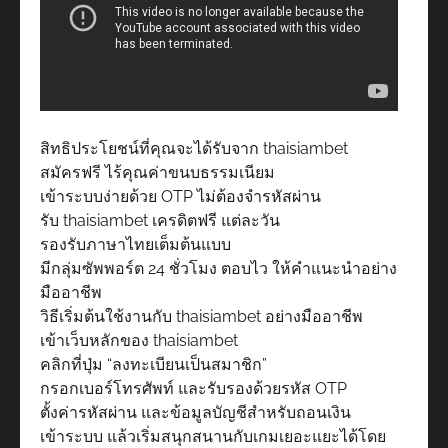
สิทธิประโยชน์ที่คุณจะได้รับจาก thaisiambet
สมัครฟรี ไร้คุณค่าขนบธรรมเนียม
เข้าระบบง่ายด้วย OTP ไม่ต้องจำรหัสผ่าน
รับ thaisiambet เครดิตฟรี แต่ละวัน
รองรับภาษาไทยเต็มต้นแบบ
มีกลุ่มซัพพอร์ต 24 ชั่วโมง ตอบไว ให้คำแนะนำอย่าง
มืออาชีพ
วิธีเริ่มต้นใช้งานกับ thaisiambet อย่างมืออาชีพ
เข้าเว็บหลักของ thaisiambet
คลิกที่ปุ่ม “ลงทะเบียนเป็นสมาชิก”
กรอกเบอร์โทรศัพท์ และรับรองด้วยรหัส OTP
ตั้งค่ารหัสผ่าน และข้อมูลบัญชีสำหรับถอนเงิน
เข้าระบบ แล้วเริ่มสนุกสนานกับเกมเยอะแยะได้โดย